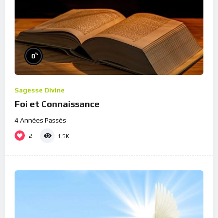
%
0
Sagesse Divine
Foi et Connaissance
4 Années Passés
2
1.5K