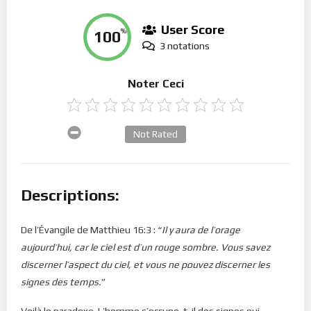
User Score
100
%
3 notations
Noter Ceci
Not Rated
Descriptions:
De l’Évangile de Matthieu 16:3 : “
Il y aura de l’orage
aujourd’hui, car le ciel est d’un rouge sombre. Vous savez
discerner l’aspect du ciel, et vous ne pouvez discerner les
signes des temps.
”
Voilà le paradoxe. L’homme s’occupe-t-il des signes qui