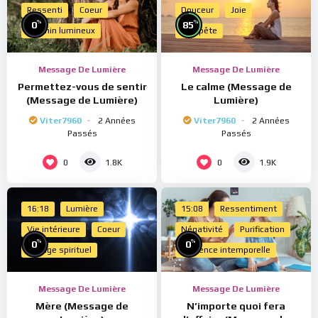
Ressenti
Coeur
Douceur
Joie
%
%
0
85
Chemin lumineux
Tempête
Message De Lumière
Message De Lumière
Permettez-vous de sentir
Le calme (Message de
(Message de Lumière)
Lumière)
Viter7960
2 Années
Viter7960
2 Années
Passés
Passés
0
0
1.8K
1.9K
16:18
Lumière
15:08
Ressentiment
Vie intérieure
Coeur
Négativité
Purification
%
%
0
0
Voyage spirituel
Présence intemporelle
Message De Lumière
Message De Lumière
Mère (Message de
N’importe quoi fera