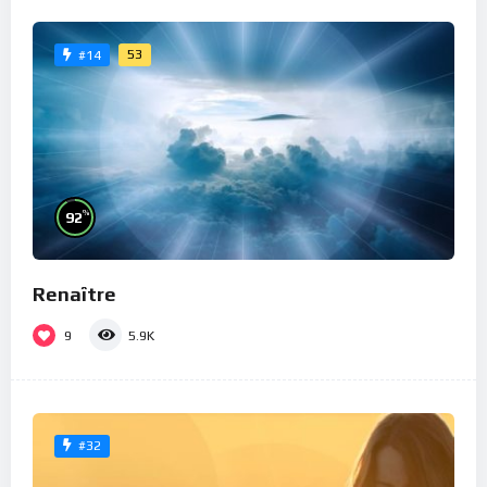
53
#14
%
92
Renaître
9
5.9K
#32