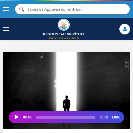
♫ ♩
♫
♩
♯ ♬
♮
♯ ♪
1.00X
00:00
00:00
Audio