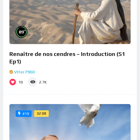
%
89
Renaître de nos cendres – Introduction (S1
Ep1)
Viter7960
10
2.7K
32:08
#19