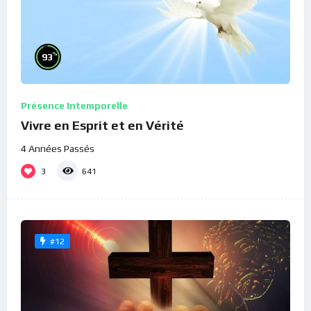
%
93
Présence Intemporelle
Vivre en Esprit et en Vérité
4 Années Passés
3
641
#12