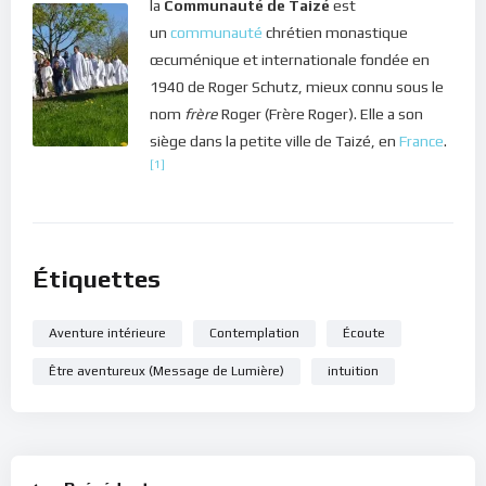
la
Communauté de Taizé
est
pour changer ta vie ? As-tu le goût de l’aventure ?
un
communauté
chrétien monastique
Dans le silence de ton cœur, écoute ce message de lumière.
œcuménique et internationale fondée en
1940 de Roger Schutz, mieux connu sous le
Bonne méditation.
nom
frère
Roger (Frère Roger). Elle a son
siège dans la petite ville de Taizé, en
France
.
[1]
Étiquettes
Aventure intérieure
Contemplation
Écoute
Être aventureux (Message de Lumière)
intuition