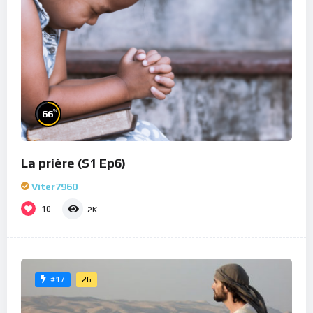
%
66
La prière (S1 Ep6)
Viter7960
10
2K
26
#17