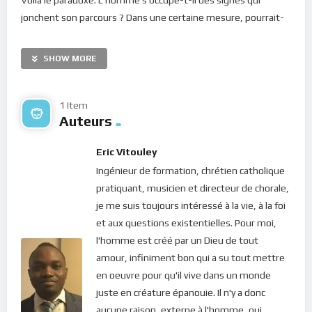
jonchent son parcours ? Dans une certaine mesure, pourrait-
on dire. Notamment, quand il a peur que quelque chose
d’indésirable lui arrive… Ainsi, quand on s’apprête à sortir et
SHOW MORE
que le ciel s’assombrit, on y prête attention puisque cela
pourrait être un signe que la pluie approche; il faudrait alors
prévoir un parapluie ! Quand on redoute un éboulement ou un
1 Item
Auteurs
tremblement de terre et que le sol se met à bouger, on est
interpellé et cela soulève une certaine crainte… Quand notre
Eric Vitouley
voiture dandine ou fait des sons étranges, on y prête
Ingénieur de formation, chrétien catholique
attention car cela pourrait signifier une panne de moteur,
pratiquant, musicien et directeur de chorale,
signe d’un danger si on ne fait rien ! Alors oui, il arrive que nous
je me suis toujours intéressé à la vie, à la foi
prêtions attention aux signes mais seulement quand on se
et aux questions existentielles. Pour moi,
sent menacé ! Et pourtant, chaque instant de notre vie est
l'homme est créé par un Dieu de tout
fait de signes. Les synchronicités sont partout; l’intuition est
amour, infiniment bon qui a su tout mettre
omniprésente; les ressentis et les sentiments nous
en oeuvre pour qu'il vive dans un monde
rappellent à l’ordre en toute occasion… Mais évidemment, ce
juste en créature épanouie. Il n'y a donc
genre de signes n’est presque jamais perçu, notamment
aucune raison, externe à l'homme, qui