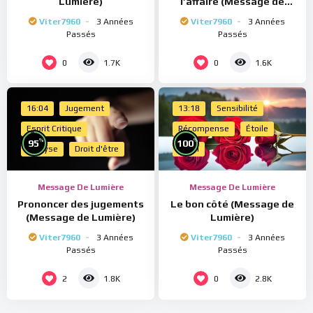
Lumière)
l’affaire (Message de
Lumière)
Viter7960
3 Années
Viter7960
3 Années
Passés
Passés
0
0
1.7K
1.6K
16:04
Jugement
13:18
Sensibilité
Esprit Critique
Récompense
Étoile
%
%
95
100
Analyse
Droit d'être
Merci
Message De Lumière
Message De Lumière
Prononcer des jugements
Le bon côté (Message de
(Message de Lumière)
Lumière)
Viter7960
3 Années
Viter7960
3 Années
Passés
Passés
2
0
1.8K
2.8K