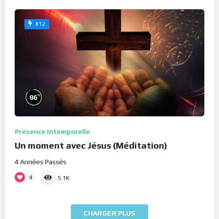
#12
%
86
Présence Intemporelle
Un moment avec Jésus (Méditation)
4 Années Passés
4
5.1K
CHARGER PLUS