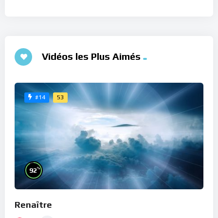
Vidéos les Plus Aimés
53
#14
%
92
Renaître