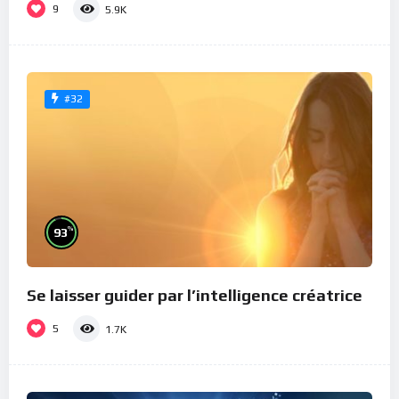
9
5.9K
#32
%
93
Se laisser guider par l’intelligence créatrice
5
1.7K