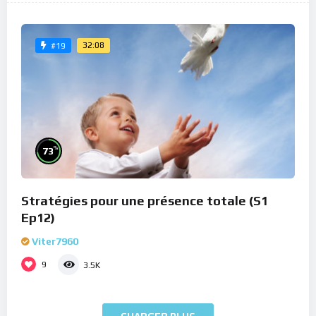
32:08
#19
%
73
Stratégies pour une présence totale (S1
Ep12)
Viter7960
9
3.5K
CHARGER PLUS