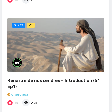
10
2K
26
#17
%
89
Renaître de nos cendres – Introduction (S1
Ep1)
Viter7960
10
2.7K