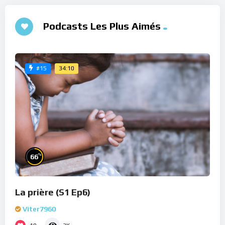
Podcasts Les Plus Aimés
34:10
#15
%
66
La prière (S1 Ep6)
Viter7960