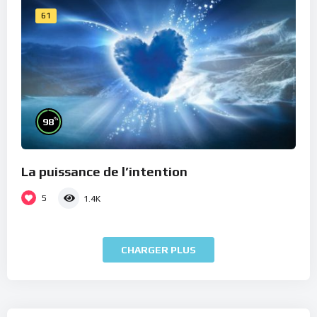
61
%
98
La puissance de l’intention
5
1.4K
CHARGER PLUS