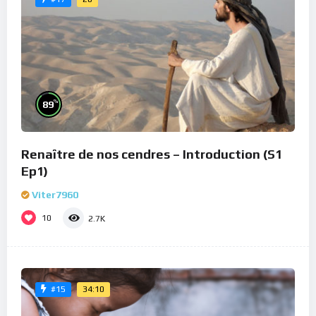
%
89
Renaître de nos cendres – Introduction (S1
Ep1)
Viter7960
10
2.7K
34:10
#15