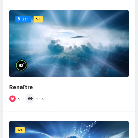
53
#14
%
92
Renaître
9
5.9K
61