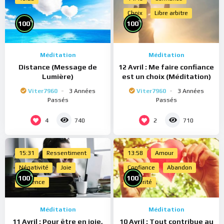
Choix
Libre arbitre
%
%
100
100
Méditation
Méditation
Distance (Message de
12 Avril : Me faire confiance
Lumière)
est un choix (Méditation)
Viter7960
3 Années
Viter7960
3 Années
Passés
Passés
4
2
740
710
15:31
Ressentiment
13:58
Amour
Négativité
Joie
Confiance
Abandon
%
%
100
100
Présence
Sincérité
Méditation
Méditation
11 Avril : Pour être en joie,
10 Avril : Tout contribue au