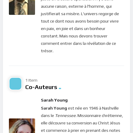
de stable ? Tout change constamment. Si donc je suis en paix
aucune raison, externe à l'homme, qui
à cause d’une bonne nouvelle ou un nouvel emploi, est-ce une
justifierait sa misère. L'univers regorge de
paix durable ? Ma paix durera peut-être jusqu’à ce qu’une
tout ce dont nous avons besoin pour vivre
autre situation vienne la déloger et que de nouveaux soucis
en paix, en joie et dans un bonheur
s’installent. Mais à l’opposé, la paix de Dieu demeure et pour
constant. Mais nous devons trouver
cause, elle est produite et soutenue par l’Amour infini et
comment entrer dans la révélation de ce
inconditionnel de Dieu. C’est la raison pour laquelle Paul
trésor.
l’appelle “l
a paix qui dépasse tout entendement
” (Philippiens
4. 7) et que le prophète Ésaïe appelle le Christ : “Prince de la
paix” (Ésaïe 9. 5) ! Car qui peut comprendre les dimensions de
l’Amour de Dieu si ce n’est par révélation (Éphésiens 3. 18) ?
1 Item
Co-Auteurs
Aujourd’hui, le Seigneur nous rappelle qu’au fond de chacun de
nous, peu importe notre position spirituelle, se trouve un
Sarah Young
espace spirituel intérieur rempli de sa paix. Car souvenons-
Sarah Young
est née en 1946 à Nashville
nous, “
l’amour de Dieu est répandu dans nos coeurs par le
dans le
Tennessee
. Missionnaire chrétienne,
Saint-Esprit qui nous a été donné
” (Romains 5. 5). C’est une
elle découvre sa conversion au Christ Jésus
mine intarissable dont nous pouvons jouir à volonté. C’est le
et commence à prier en prenant des notes