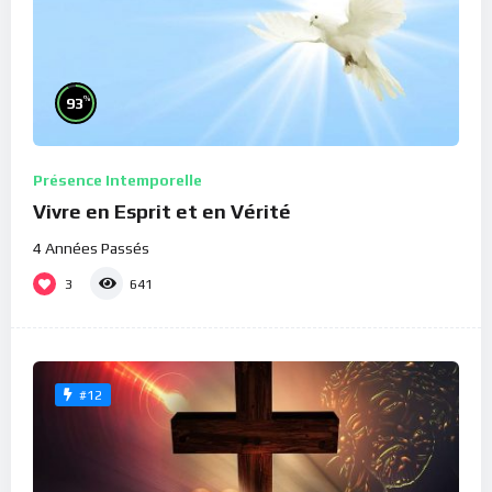
%
93
Présence Intemporelle
Vivre en Esprit et en Vérité
4 Années Passés
3
641
#12