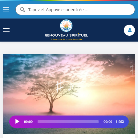
♫ ♩
♫
♩
♯ ♬
♮
♯ ♪
1.00X
00:00
00:00
Audio