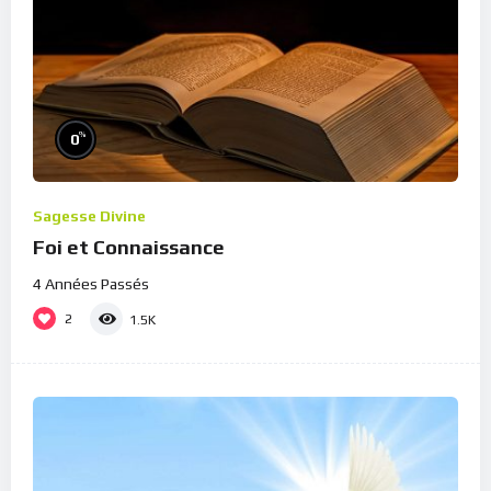
%
0
Sagesse Divine
Foi et Connaissance
4 Années Passés
2
1.5K