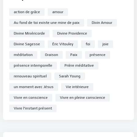
action de grâce
amour
Au fond de toi existe une mine de paix
Divin Amour
Divine Miséricorde
Divine Providence
Divine Sagesse
Éric Vitouley
foi
joie
méditation
Oraison
Paix
présence
présence intemporelle
Prière méditative
renouveau spirituel
Sarah Young
un moment avec Jésus
Vie intérieure
Vivre en conscience
Vivre en pleine conscience
Vivre l'instant présent