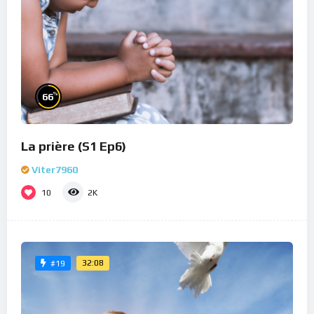
%
66
La prière (S1 Ep6)
Viter7960
10
2K
32:08
#19