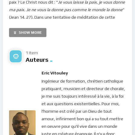
paix ? Le Christ nous dit : “
Je vous laisse la paix, je vous donne
ma paix. Je ne vous la donne pas comme le monde la donne
”
(Jean 14. 27). Dans une tentative de méditation de cette
parole, on pourrait bien se demander pourquoi le Seigneur
compare sa paix à celle que le monde donne…
SHOW MORE
Il convient de savoir que la paix est un principe passif dont
jouit un sujet à un moment donné. Et comme tout principe
1 Item
Auteurs
passif, elle doit être induit par un principe actif, c’est à dire,
quelque chose par laquelle elle existe et subsiste. Autrement,
Eric Vitouley
elle cesserait d’être tout simplement ! Vue sous cet angle, la
Ingénieur de formation, chrétien catholique
paix pourrait être comparée à la chaleur du soleil. La chaleur
pratiquant, musicien et directeur de chorale,
existe et subsiste par sa source qui est le soleil (principe actif)
je me suis toujours intéressé à la vie, à la foi
et dès que cette source disparait (ce qui survient la nuit), la
et aux questions existentielles. Pour moi,
chaleur disparait et cède sa place au froid ! De la même
l'homme est créé par un Dieu de tout
manière, la paix doit être soutenue par la source qui la génère.
amour, infiniment bon qui a su tout mettre
Sa qualité dépendrait donc évidemment de celle de sa source !
en oeuvre pour qu'il vive dans un monde
Or, dans ce monde en pleine mutation, y-a-t-il quelque chose
juste en créature épanouie. Il n'y a donc