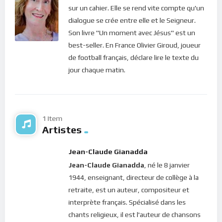
cadeau gratuit d’un Père bon et aimant qui ne désire qu’une
sur un cahier. Elle se rend vite compte qu'un
seule chose : donner sa Vie à ses enfants. Veux-tu prendre le
dialogue se crée entre elle et le Seigneur.
temps de l’examiner ? Voilà ce à quoi tu pourras le reconnaître
Son livre "Un moment avec Jésus" est un
: une méditation quotidienne te transportera, en-dessous de
best-seller. En France Olivier Giroud, joueur
tes pensées humaines, vers le fond de ton être où dans le
de football français, déclare lire le texte du
calme absolu et le silence de ton coeur, tu ressentiras une
jour chaque matin.
forte présence, celle de l’Esprit d’Amour. C’est une sensation
à nulle autre pareille dans le monde, qui te procureras un
repos extraordinaire et une joie inégalée. Dieu t’invite donc à
vivre au centre, là où son amour a une emprise éternelle sur
1 Item
Artistes
toi ! Répondras-tu à son appel ?
Bonne méditation
Jean-Claude Gianadda
Jean-Claude Gianadda
, né le 8 janvier
Pour vous inscrire directement aux publications, veuillez
1944, enseignant, directeur de collège à la
cliquer ici : [newsletter_button id=2 label=”S’abonner”
retraite, est un auteur, compositeur et
design=”twitter”]
interprète français. Spécialisé dans les
chants religieux, il est l'auteur de chansons
Si vous voulez vous inscrire sur le site (afin d’être en mesure