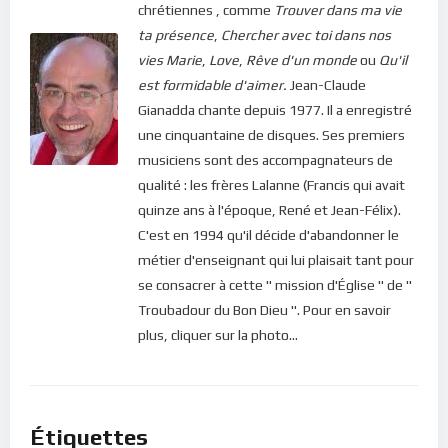
chrétiennes , comme
Trouver dans ma vie
de poster des commentaires) et pour les publications,
ta présence
,
Chercher avec toi dans nos
veuillez cliquer ici :
Inscription
vies
Marie
,
Love
,
Rêve d'un monde
ou
Qu'il
est formidable d'aimer.
Jean-Claude
Gianadda chante depuis 1977. Il a enregistré
une cinquantaine de disques. Ses premiers
musiciens sont des accompagnateurs de
qualité : les frères Lalanne (Francis qui avait
quinze ans à l'époque, René et Jean-Félix).
C'est en 1994 qu'il décide d'abandonner le
métier d'enseignant qui lui plaisait tant pour
se consacrer à cette " mission d'Église " de "
Troubadour du Bon Dieu ". Pour en savoir
plus, cliquer sur la photo...
Étiquettes