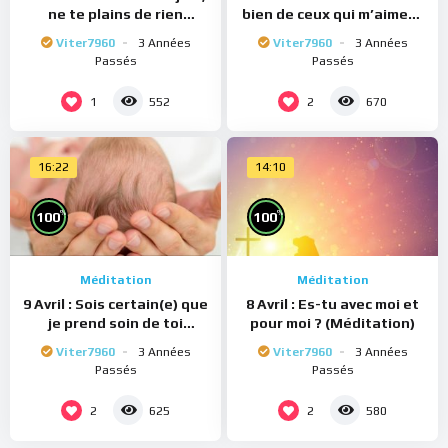
ne te plains de rien
bien de ceux qui m’aiment
(Méditation)
(Méditation)
Viter7960
3 Années
Viter7960
3 Années
Passés
Passés
1
2
552
670
16:22
14:10
%
%
100
100
Méditation
Méditation
9 Avril : Sois certain(e) que
8 Avril : Es-tu avec moi et
je prend soin de toi
pour moi ? (Méditation)
(Méditation)
Viter7960
3 Années
Viter7960
3 Années
Passés
Passés
2
2
625
580