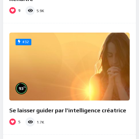
9
5.9K
#32
%
93
Se laisser guider par l’intelligence créatrice
5
1.7K