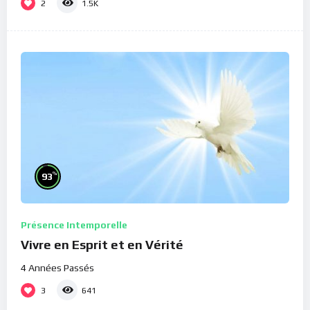
2
1.5K
%
93
Présence Intemporelle
Vivre en Esprit et en Vérité
4 Années Passés
3
641