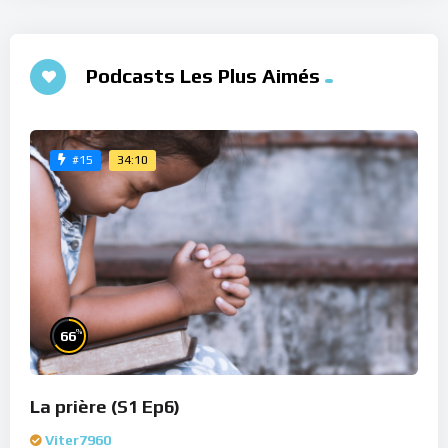
Podcasts Les Plus Aimés
34:10
#15
%
66
La prière (S1 Ep6)
Viter7960