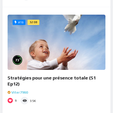
32:08
#19
%
73
Stratégies pour une présence totale (S1
Ep12)
Viter7960
9
3.5K