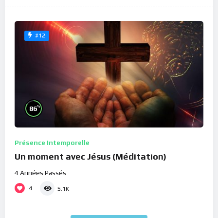
#12
%
86
Présence Intemporelle
Un moment avec Jésus (Méditation)
4 Années Passés
4
5.1K