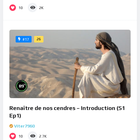
10
2K
26
#17
%
89
Renaître de nos cendres – Introduction (S1
Ep1)
Viter7960
10
2.7K