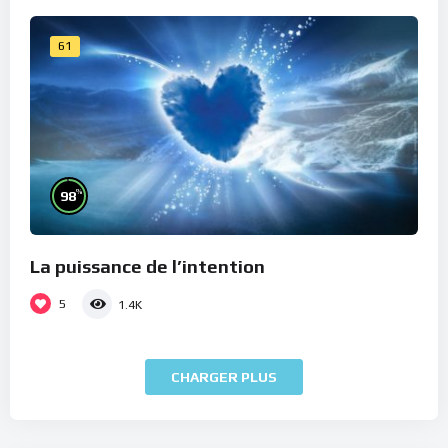
61
%
98
La puissance de l’intention
5
1.4K
CHARGER PLUS