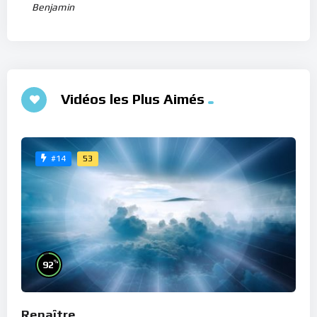
Benjamin
Vidéos les Plus Aimés
53
#14
%
92
Renaître