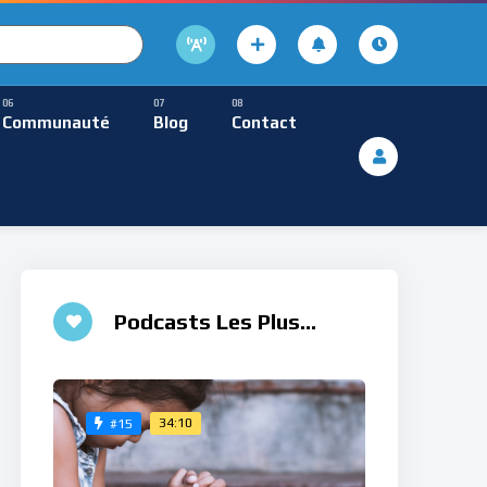
cture
usique Méditative
Communauté
Blog
Contact
De Lecture
ques
Musique Méditative
Podcasts Les Plus
Aimés
34:10
#15