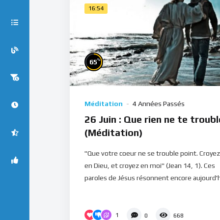
16:54
%
65
Méditation
4 Années Passés
26 Juin : Que rien ne te troubl
(Méditation)
"Que votre coeur ne se trouble point. Croyez
en Dieu, et croyez en moi" (Jean 14, 1). Ces
paroles de Jésus résonnent encore aujourd'h.
1
0
668