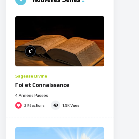
%
0
Sagesse Divine
Foi et Connaissance
4 Années Passés
2
Réactions
1.5K
Vues