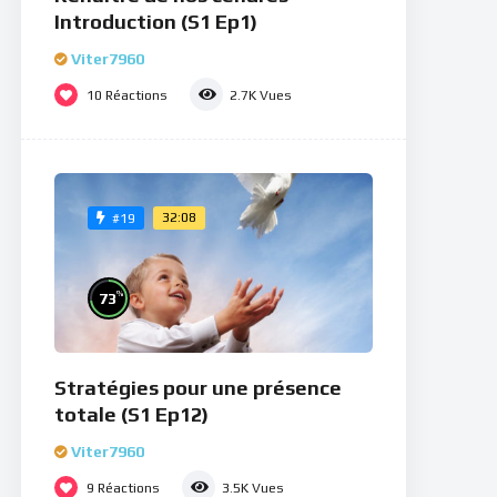
Introduction (S1 Ep1)
Viter7960
10
Réactions
2.7K
Vues
32:08
#19
%
73
Stratégies pour une présence
totale (S1 Ep12)
Viter7960
9
Réactions
3.5K
Vues