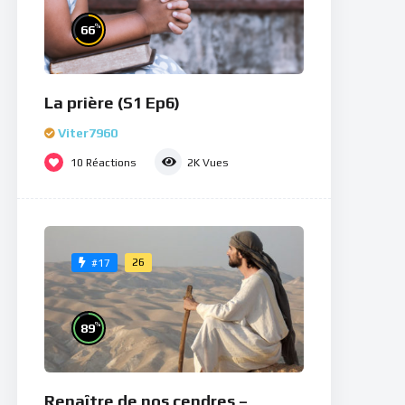
%
66
La prière (S1 Ep6)
Viter7960
10
Réactions
2K
Vues
26
#17
%
89
Renaître de nos cendres –