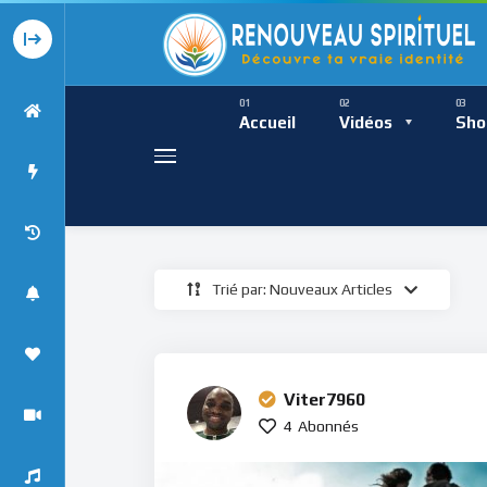
Présence Intempor
Ress
Accueil
Vidéos
Sho
Trié par: Nouveaux Articles
Présence Int
Viter7960
4
Abonnés