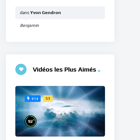
dans
Yvon Gendron
Benjamin
Vidéos les Plus Aimés
53
#14
%
92