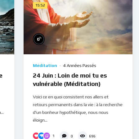
15:52
%
0
Méditation
4 Années Passés
e
24 Juin : Loin de moi tu es
vulnérable (Méditation)
Voici ce en quoi consistent nos allers et
retours permanents dans la vie : à la recherche
..
d'un bonheur hypothétique, nous nous
éloign...
1
0
696