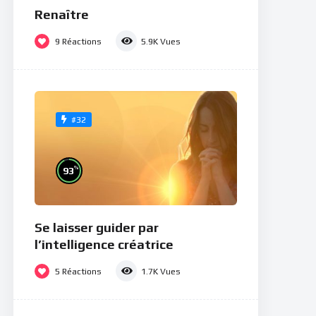
Renaître
9
Réactions
5.9K
Vues
#32
%
93
Se laisser guider par
l’intelligence créatrice
5
Réactions
1.7K
Vues