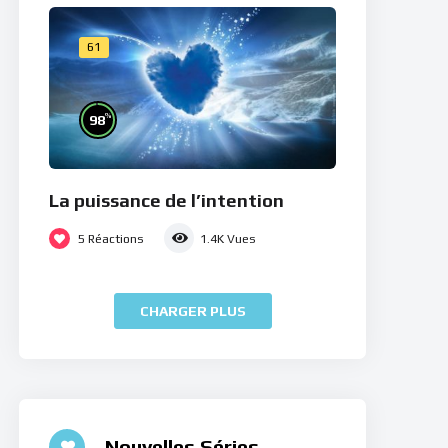
61
%
98
La puissance de l’intention
5
Réactions
1.4K
Vues
CHARGER PLUS
Nouvelles Séries