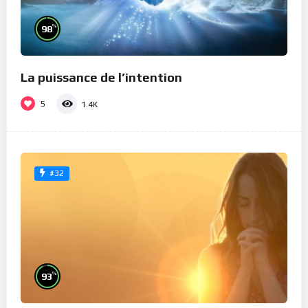
%
98
La puissance de l’intention
5
1.4K
#32
%
93