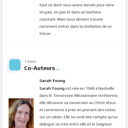
tout ce dont nous avons besoin pour vivre
A méditer : Colossiens 3.23; Jean 15.5; Psaume 105.4
en paix, en joie et dans un bonheur
Sarah Young,
Un moment avec Jésus,
page 146.
constant. Mais nous devons trouver
Bonne méditation.
comment entrer dans la révélation de ce
trésor.
1 Item
Co-Auteurs
Sarah Young
Sarah Young
est née en 1946 à Nashville
dans le
Tennessee
. Missionnaire chrétienne,
elle découvre sa conversion au Christ Jésus
et commence à prier en prenant des notes
sur un cahier. Elle se rend vite compte qu'un
dialogue se crée entre elle et le Seigneur.