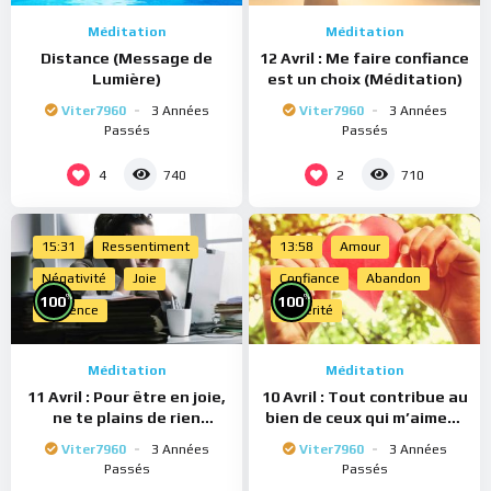
Méditation
Méditation
Distance (Message de
12 Avril : Me faire confiance
Lumière)
est un choix (Méditation)
Viter7960
3 Années
Viter7960
3 Années
Passés
Passés
4
2
740
710
15:31
Ressentiment
13:58
Amour
Négativité
Joie
Confiance
Abandon
%
%
100
100
Présence
Sincérité
Méditation
Méditation
11 Avril : Pour être en joie,
10 Avril : Tout contribue au
ne te plains de rien
bien de ceux qui m’aiment
(Méditation)
(Méditation)
Viter7960
3 Années
Viter7960
3 Années
Passés
Passés