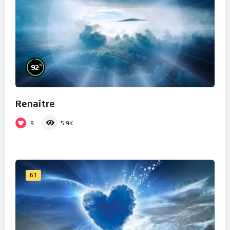
%
92
Renaître
9
5.9K
61