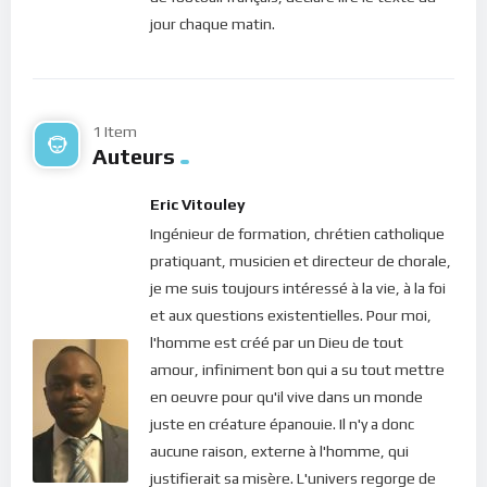
C’est ainsi que tu m’invites dans tous les
jour chaque matin.
aspects de ton existence. En collaborant
systématiquement avec moi, tu permets à ma
vie de s’unir à la tienne, et c’est le secret d’une
existence non seulement joyeuse mais
1 Item
également victorieuse. J’ai prévu que tu
Auteurs
dépendes de moi, instant après instant et
reconnaisses que sans moi, tu ne peux rien
Eric Vitouley
faire. Sois reconnaissant(e) pour les journées
Ingénieur de formation, chrétien catholique
tranquilles, où rien de spécial ne semble se
pratiquant, musicien et directeur de chorale,
produire. Au lieu de t’ennuyer par manque
je me suis toujours intéressé à la vie, à la foi
d’action, utilise ces moments por rechercher
et aux questions existentielles. Pour moi,
ma face. Même si c’est une opération invisible,
l'homme est créé par un Dieu de tout
elle est d’une valeur inestimable dans la réalité
amour, infiniment bon qui a su tout mettre
spirituelle. De plus, tu es richement béni(e)
en oeuvre pour qu'il vive dans un monde
lorsque tu marches avec moi dans la confiance,
juste en créature épanouie. Il n'y a donc
y compris dans la routine quotidienne.
aucune raison, externe à l'homme, qui
justifierait sa misère. L'univers regorge de