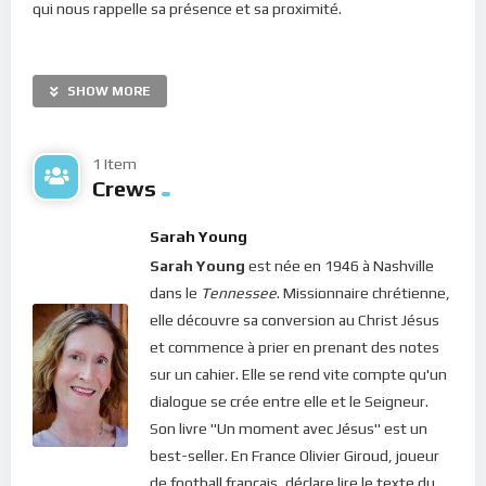
qui nous rappelle sa présence et sa proximité.
Pour vivre efficacement ces moments d’intimité avec le Christ
vivant en nous, nous sommes appelés à la présence totale.
SHOW MORE
Une vingtaine de minutes par jour pour la nourriture spirituelle
de notre âme, c’est un minimum de sacrifice pour aspirer à la
1 Item
grâce.
Le thème de ce premier épisode du 13 avril est la
Crews
confiance en Jésus.
Méditons :
Sarah Young
Sarah Young
est née en 1946 à Nashville
dans le
Tennessee
. Missionnaire chrétienne,
Lorsque je ne te donne pas de directive
elle découvre sa conversion au Christ Jésus
particulière, ne cherche pas à changer
et commence à prier en prenant des notes
d’orientation. Concentre-toi sur
sur un cahier. Elle se rend vite compte qu'un
l’accomplissement de tes tâches en gardant
dialogue se crée entre elle et le Seigneur.
conscience de ma présence à tes côtés. La joie
Son livre "Un moment avec Jésus" est un
de ma présence t’illumine, lorsque c’est pour
best-seller. En France Olivier Giroud, joueur
moi que tu effectues chacune de tes activités.
de football français, déclare lire le texte du