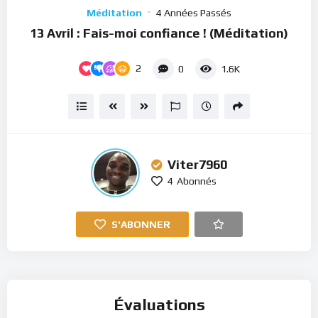
Player
Méditation
4 Années Passés
13 Avril : Fais-moi confiance ! (Méditation)
2
0
1.6K
Viter7960
4
Abonnés
S'ABONNER
Évaluations