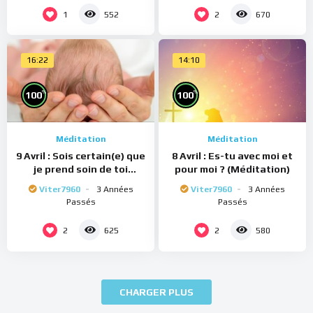
1
2
552
670
16:22
14:10
%
%
100
100
Méditation
Méditation
9 Avril : Sois certain(e) que
8 Avril : Es-tu avec moi et
je prend soin de toi
pour moi ? (Méditation)
(Méditation)
Viter7960
3 Années
Viter7960
3 Années
Passés
Passés
2
2
625
580
CHARGER PLUS