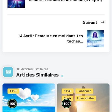
Suivant
14 Avril : Demeure en moi dans tes
tâches…
18 Articles Similaires
Articles Similaires
13:25
14:46
Confiance
Choix
Libre arbitre
%
%
100
100