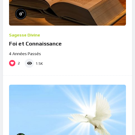
%
0
Sagesse Divine
Foi et Connaissance
4 Années Passés
2
1.5K