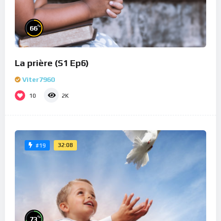
%
66
La prière (S1 Ep6)
Viter7960
10
2K
32:08
#19
%
73