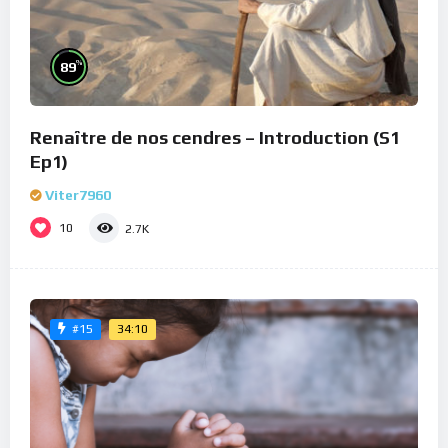
%
89
Renaître de nos cendres – Introduction (S1
Ep1)
Viter7960
10
2.7K
34:10
#15