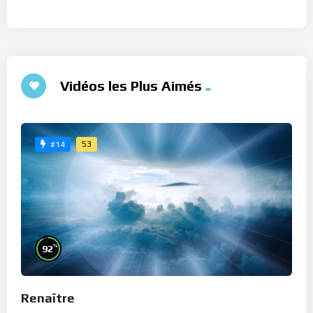
Vidéos les Plus Aimés
53
#14
%
92
Renaître