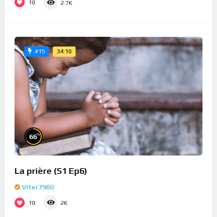
10
2.7K
34:10
#15
%
66
La prière (S1 Ep6)
Viter7960
10
2K