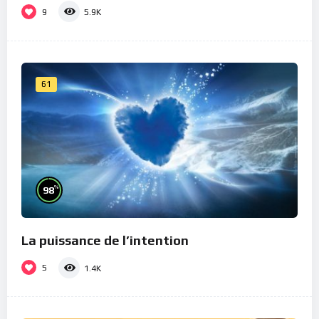
9
5.9K
61
%
98
La puissance de l’intention
5
1.4K