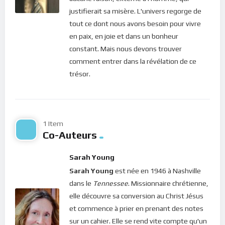
design=”twitter”]
justifierait sa misère. L'univers regorge de
tout ce dont nous avons besoin pour vivre
Si vous voulez vous inscrire sur le site (afin d’être en mesure
en paix, en joie et dans un bonheur
de poster des commentaires) et pour les publications,
constant. Mais nous devons trouver
veuillez cliquer ici :
Inscription
comment entrer dans la révélation de ce
trésor.
1 Item
Co-Auteurs
Sarah Young
Sarah Young
est née en 1946 à Nashville
dans le
Tennessee
. Missionnaire chrétienne,
elle découvre sa conversion au Christ Jésus
et commence à prier en prenant des notes
sur un cahier. Elle se rend vite compte qu'un