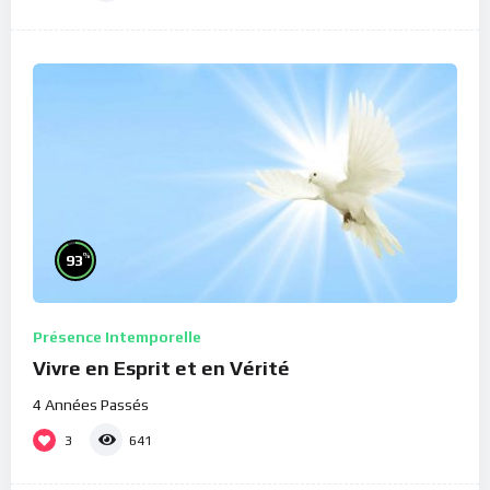
%
93
Présence Intemporelle
Vivre en Esprit et en Vérité
4 Années Passés
3
641