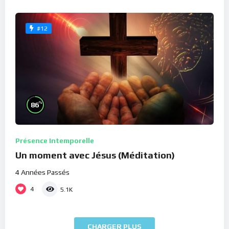
#12
%
86
Présence Intemporelle
Un moment avec Jésus (Méditation)
4 Années Passés
4
5.1K
CHARGER PLUS