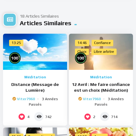
18 Articles Similaires
Articles Similaires
13:25
14:46
Confiance
Choix
Libre arbitre
%
%
100
100
Méditation
Méditation
Distance (Message de
12 Avril : Me faire confiance
Lumière)
est un choix (Méditation)
Viter7960
3 Années
Viter7960
3 Années
Passés
Passés
4
2
742
714