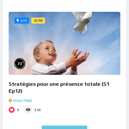
32:08
#19
%
73
Stratégies pour une présence totale (S1
Ep12)
Viter7960
9
3.5K