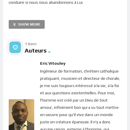
conduire si nous nous abandonnons à Lui.
Bien aimé dans le Seigneur, il est écrit dans l’évangile selon
Saint-Luc, que rien n’est impossible à Dieu (Luc 1, 37).
SHOW MORE
Penses-tu qu’il y ait quelque situation, aussi pénible soit-elle
pour toi, qui ne puisse être résolue par le Christ ? Lorsque
nous sommes avec notre Dieu, rien ne peut nous prendre au
1 Item
Auteurs
dépourvu car sa lumière nous illumine constamment et
même la nuit, notre coeur nous avertit ! (Psaume 15, 7). Si
Eric Vitouley
Dieu est notre rempart, de qui ou de quoi aurions-nous donc
Ingénieur de formation, chrétien catholique
crainte ? (Psaume 27, 1). Une seule chose à garder dans ton
pratiquant, musicien et directeur de chorale,
coeur aujourd’hui :
Avoir conscience de la présence du
je me suis toujours intéressé à la vie, à la foi
Christ, c’est bénéficier d’une joie capable de tout
et aux questions existentielles. Pour moi,
supporter !
l'homme est créé par un Dieu de tout
Bonne méditation.
amour, infiniment bon qui a su tout mettre
en oeuvre pour qu'il vive dans un monde
Pour vous inscrire directement aux publications, veuillez
juste en créature épanouie. Il n'y a donc
cliquer ici : [newsletter_button id=2 label=”S’abonner”
aucune raison, externe à l'homme, qui