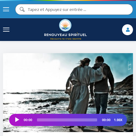
♫ ♩
♩
♫
♯ ♬
♮
♯ ♪
1.00X
00:00
00:00
Audio