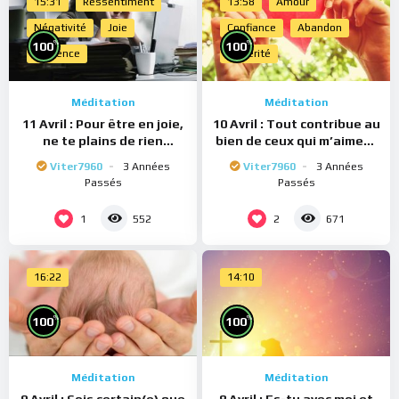
15:31
Ressentiment
13:58
Amour
Négativité
Joie
Confiance
Abandon
%
%
100
100
Présence
Sincérité
Méditation
Méditation
11 Avril : Pour être en joie,
10 Avril : Tout contribue au
ne te plains de rien
bien de ceux qui m’aiment
(Méditation)
(Méditation)
Viter7960
3 Années
Viter7960
3 Années
Passés
Passés
1
2
552
671
16:22
14:10
%
%
100
100
Méditation
Méditation