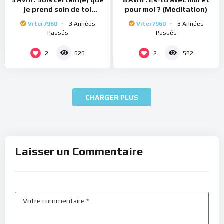
9 Avril : Sois certain(e) que
8 Avril : Es-tu avec moi et
je prend soin de toi
pour moi ? (Méditation)
(Méditation)
Viter7960
3 Années
Viter7960
3 Années
Passés
Passés
2
2
626
582
CHARGER PLUS
Laisser un Commentaire