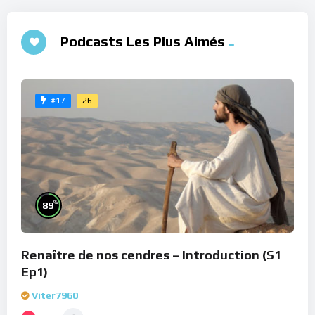
Podcasts Les Plus Aimés
26
#17
%
89
Renaître de nos cendres – Introduction (S1
Ep1)
Viter7960