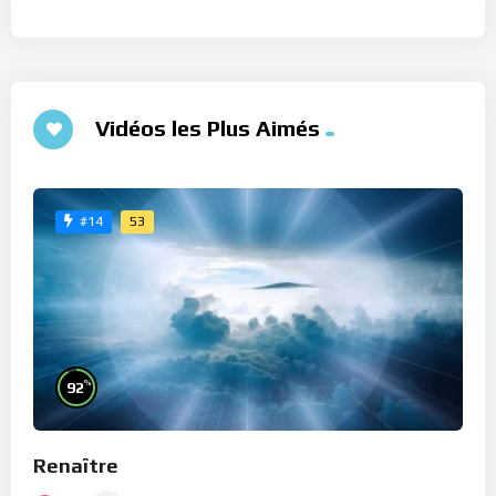
Vidéos les Plus Aimés
53
#14
%
92
Renaître