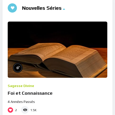
Nouvelles Séries
%
0
Sagesse Divine
Foi et Connaissance
4 Années Passés
2
1.5K