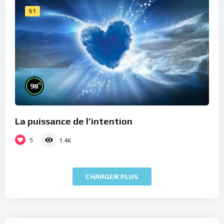
61
%
98
La puissance de l’intention
5
1.4K
CHARGER PLUS