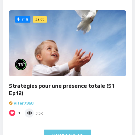
32:08
#19
%
73
Stratégies pour une présence totale (S1
Ep12)
Viter7960
9
3.5K
CHARGER PLUS