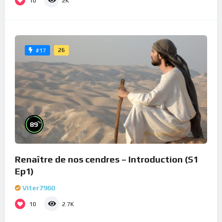
10
2K
26
#17
%
89
Renaître de nos cendres – Introduction (S1
Ep1)
Viter7960
10
2.7K