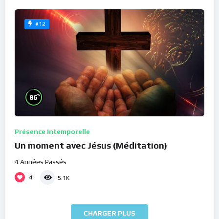
#12
%
86
Présence Intemporelle
Un moment avec Jésus (Méditation)
4 Années Passés
4
5.1K
CHARGER PLUS