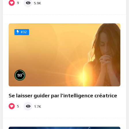
9
5.9K
#32
%
93
Se laisser guider par l’intelligence créatrice
5
1.7K