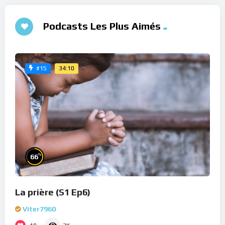
Podcasts Les Plus Aimés
34:10
#15
%
66
La prière (S1 Ep6)
Viter7960