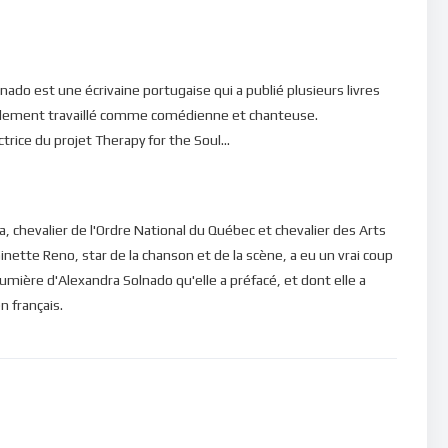
la vie de rêve, serait d’être continuellement comblé de grâces de
pas avoir à vivre des manques… Pourtant telle n’est pas la vie
ado est une écrivaine portugaise qui a publié plusieurs livres
l, nous sommes appelé à apprendre à vivre avec ce que la vie
a également travaillé comme comédienne et chanteuse.
 : “
Ne vous livrez pas à l’amour de l’argent; contentez- vous de
trice du projet Therapy for the Soul...
e ne te délaisserai point, et je ne t’abandonnerai point
.”, écrit-il
tant recherchée par notre coeur n’est pas sans sacrifice. C’est
da, chevalier de l'Ordre National du Québec et chevalier des Arts
notre esprit qui désire expérimenter des choses afin de se
inette Reno, star de la chanson et de la scène, a eu un vrai coup
événements de notre vie ne dépend pas de nos avoirs… les
 lumière d'Alexandra Solnado qu'elle a préfacé, et dont elle a
es intelligents ou cancre, pauvre ou riche, sage ou savant
n français.
t pour nous de faire le pas. Ce sont des expériences que le Ciel
hèleth, dans le livre de l’Ecclésiaste dira : “
J’ai encore vu
iles ni la guerre aux vaillants, ni le pain aux sages, ni la
savants; car tout dépend pour eux du temps et des