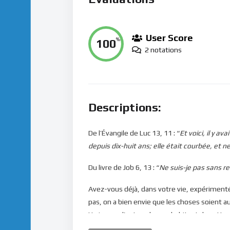
User Score
100
%
2 notations
Descriptions:
De l’Évangile de Luc 13, 11 : “
Et voici, il y a
depuis dix-huit ans; elle était courbée, et n
Du livre de Job 6, 13 : “
Ne suis-je pas sans res
Avez-vous déjà, dans votre vie, expérimenté
pas, on a bien envie que les choses soient a
Un jour ou l’autre, chaque habitant de cette
humain ne se sent en sécurité que s’il parvie