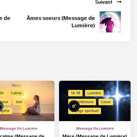
Suivant
e de
Âmes soeurs (Message de
Lumière)
:35
Calme
16:18
Lumière
uceur
Joie
Vie intérieure
Coeur
%
%
0
mpête
Voyage spirituel
Message De Lumière
Message De Lumière
 calme (Message de
Mère (Message de Lumière)