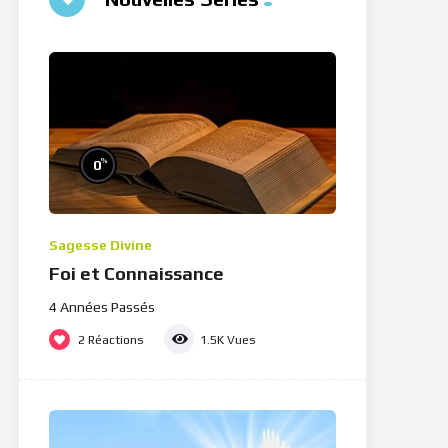
%
0
Sagesse Divine
Foi et Connaissance
4 Années Passés
2
Réactions
1.5K
Vues