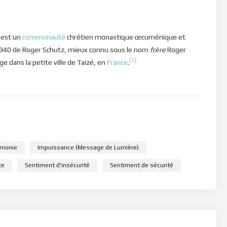
uivre ce conseil du livre de l’Écclésiaste (chap 9, 7-9) : “
Va,
on vin; car dès longtemps Dieu prend plaisir à ce que tu fais.
s, et que l’huile ne manque point sur ta tête. Jouis de la vie
est un
communauté
chrétien monastique œcuménique et
 jours de ta vie de vanité, que Dieu t’a donnés sous le soleil,
1940 de Roger Schutz, mieux connu sous le nom
frère
Roger
 ta part dans la vie, au milieu de ton travail que tu fais sous le
[1]
ège dans la petite ville de Taizé, en
France
.
amenter et mettre son attention sur les souffrances et les
puissance, le Christ nous appelle à prendre conscience que
e conformément aux lois de la nature… Pour notre propre
e qui arrive sans tenir compte de la douleur ressentie. Ainsi
lever, un peu plus, vers le Ciel !
sage de lumière.
rmonie
Impuissance (Message de Lumière)
te
Sentiment d'insécurité
Sentiment de sécurité