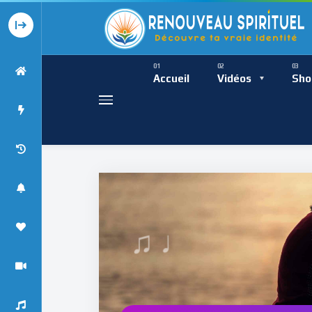
Présence Intempor
Ress
Accueil
Vidéos
Sho
♩
Présence Int
♯