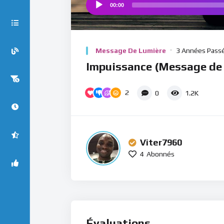
00:00
Audio
Player
Message De Lumière
3 Années Pass
Impuissance (Message de
2
0
1.2K
Viter7960
4
Abonnés
Évaluations