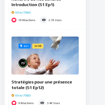
Introduction (S1 Ep1)
Viter7960
10
Réactions
2.7K
Vues
32:08
#21
%
73
Stratégies pour une présence
totale (S1 Ep12)
Viter7960
9
Réactions
3.4K
Vues