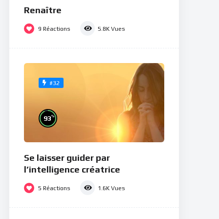
Renaître
9
Réactions
5.8K
Vues
#32
%
93
Se laisser guider par
l’intelligence créatrice
5
Réactions
1.6K
Vues