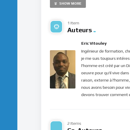
SHOW MORE
réaliser tous ses souhaits, être libre, vivre 
pense avoir besoin.
1 Item
Évidemment, tout ceci vient du subconscien
Auteurs
enfance ou adolescence, par exemple…), no
de ces manques et ceci est enregistré dans
Eric Vitouley
mener la vie qui nous plaisait, que cet état
Ingénieur de formation, chr
se sent impuissant ! L’ego désire être en sécu
je me suis toujours intéress
les choses… Il se construit donc des attente
l'homme est créé par un Di
d’apporter plus de satisfaction…
oeuvre pour qu'il vive dans
raison, externe à l'homme, 
Mais le Seigneur nous révèle aujourd’hui qu
nous avons besoin pour viv
d’impuissance ne sont que pure illusion ! L’
devons trouver comment ent
sera jamais satisfait. La réalité, c’est que l
donc, par le passé, il a été comblé, et a ex
vivre la restriction afin d’harmoniser son exi
désire l’homme ne peut jamais être obtenu et 
2 Items
pouvoir, celui qu’il avait déjà une fois expéri