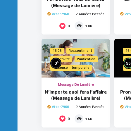
(Message de Lumière)
Viter7960
2 Années Passés
Vit
0
1.8K
15:08
Ressentiment
16
Négativité
Purification
Esp
%
0
95
Présence intemporelle
Dro
Message De Lumière
N’importe quoi fera l’affaire
Pron
(Message de Lumière)
(M
Viter7960
2 Années Passés
Vit
0
1.6K