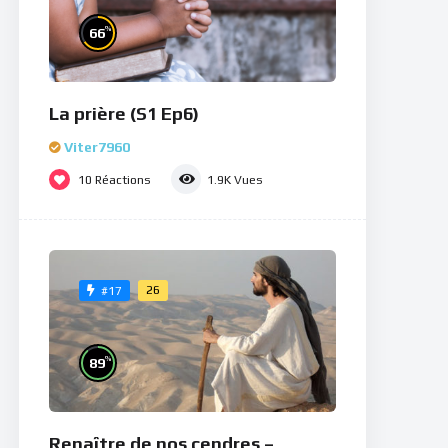
%
66
La prière (S1 Ep6)
Viter7960
10
Réactions
1.9K
Vues
26
#17
%
89
Renaître de nos cendres –