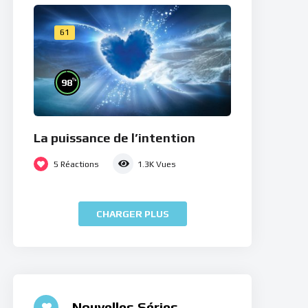
61
%
98
La puissance de l’intention
5
Réactions
1.3K
Vues
CHARGER PLUS
Nouvelles Séries