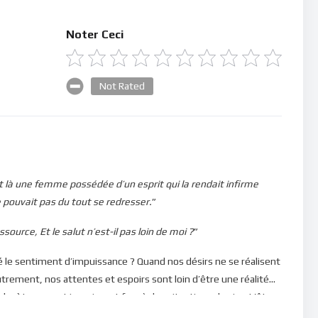
Noter Ceci
Not Rated
vait là une femme possédée d’un esprit qui la rendait infirme
e pouvait pas du tout se redresser.
”
source, Et le salut n’est-il pas loin de moi ?
”
 le sentiment d’impuissance ? Quand nos désirs ne se réalisent
utrement, nos attentes et espoirs sont loin d’être une réalité…
 planète se sent impuissant face à des situations de vie… L’être
nt à avoir le contrôle… D’une baguette magique, il voudrait bien