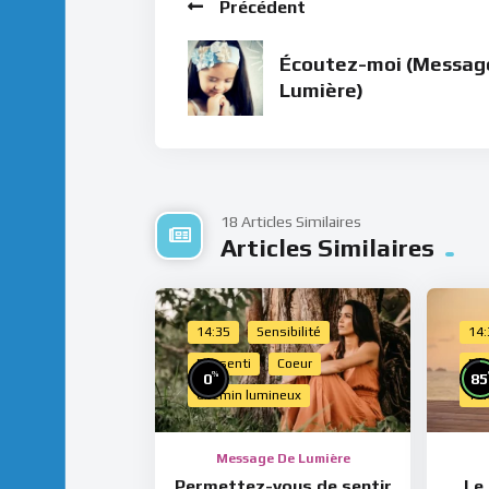
Précédent
Écoutez-moi (Messag
Lumière)
18 Articles Similaires
Articles Similaires
14:35
Sensibilité
14
Ressenti
Coeur
Do
%
0
85
Chemin lumineux
Te
Message De Lumière
Permettez-vous de sentir
Le