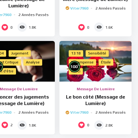
Lumière)
Viter7960
2 Années Passés
er7960
2 Années Passés
0
0
1.8K
1.6K
:04
Jugement
13:18
Sensibilité
rit Critique
Analyse
Récompense
Étoile
%
%
100
it d'être
Merci
Message De Lumière
Message De Lumière
oncer des jugements
Le bon côté (Message de
essage de Lumière)
Lumière)
er7960
2 Années Passés
Viter7960
2 Années Passés
2
0
1.8K
2.8K