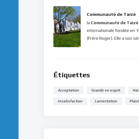
Alors, que faire ? Le Seigneur nous exhorte à s
mange avec joie ton pain, et bois gaiement t
Communauté de Taizé
Qu’en tout temps tes vêtements soient blanc
la
Communauté de Taizé
avec la femme que tu aimes, pendant tous les
internationale fondée en 
pendant tous les jours de ta vanité; car c’est
(Frère Roger). Elle a son si
soleil.
” Au lieu donc de continuellement se l
douleurs qu’engendrent ces sentiments d’im
cette vie que nous avons choisie, se déroul
harmonie, nous devons apprendre à accepter c
nous pourrons faire grandir notre esprit et l’é
Étiquettes
Dans ce silence de ton coeur, écoute ce mes
Acceptation
Grandir en esprit
Ha
Bonne méditation.
Insatisfaction
Lamentation
Plain