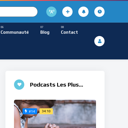
cture
usique Méditative
Communauté
Blog
Contact
De Lecture
ques
Musique Méditative
♮
Podcasts Les Plus
Aimés
34:10
#14