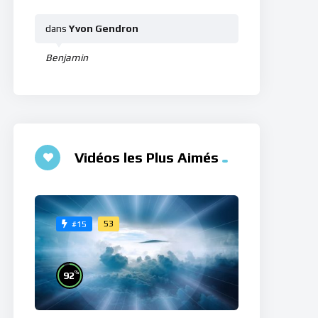
dans
Yvon Gendron
Benjamin
Vidéos les Plus Aimés
53
#15
%
92