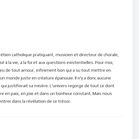
comme il l’entend, et disposer de toutes les ressources dont il
t… En effet, dans une vie passée (première ou deuxième
us avions peut-être manqué des choses… Nous avions souffert
 nos mémoires… Ou alors nous avions tellement eu le pouvoir de
 de choses nous manque encore dans notre vie actuelle… Et l’on
étien catholique pratiquant, musicien et directeur de chorale,
rité et pour cela, il voudrait bien avoir ce pouvoir de changer
é à la vie, à la foi et aux questions existentielles. Pour moi,
s avec cette promesse future de transformer la vie afin
eu de tout amour, infiniment bon qui a su tout mettre en
 un monde juste en créature épanouie. Il n'y a donc aucune
qui justifierait sa misère. L'univers regorge de tout ce dont
e toutes ces attentes qui soutendent le sentiment
re en paix, en joie et dans un bonheur constant. Mais nous
homme qui met sa sécurité dans les choses externes à lui ne
rer dans la révélation de ce trésor.
’esprit de l’homme court continuellement vers la perfection. Si
périmenté une vie d’abondance, aujourd’hui Dieu lui propose de
stence et équilibrer les choses dans sa vie. Car le pouvoir que
ce, parce qu’il ne veut pas juste un pouvoir, il désire “l’autre”
menté et qui lui avait permis de se sentir en sécurité ! Voilà