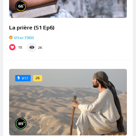
%
66
La prière (S1 Ep6)
Viter7960
10
2K
26
#17
%
89