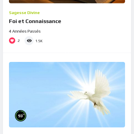
Sagesse Divine
Foi et Connaissance
4 Années Passés
2
1.5K
%
93