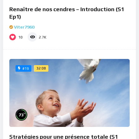
Renaître de nos cendres – Introduction (S1
Ep1)
Viter7960
10
2.7K
32:08
#19
%
73
Stratégies pour une présence totale (S1