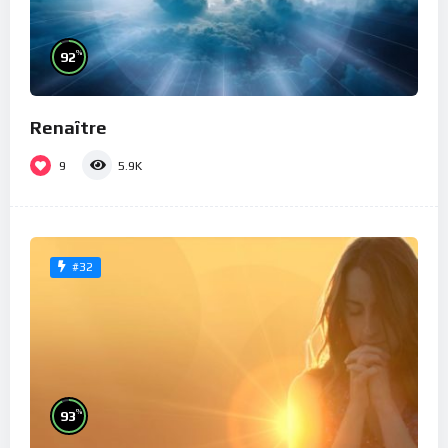
%
92
Renaître
9
5.9K
#32
%
93