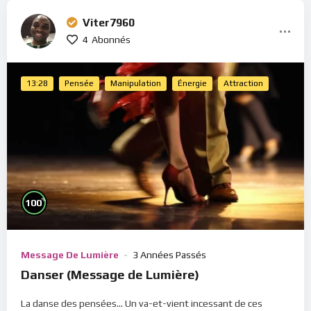
Viter7960
4
Abonnés
13:28
Pensée
Manipulation
Énergie
Attraction
%
100
Message De Lumière
3 Années Passés
Danser (Message de Lumière)
La danse des pensées... Un va-et-vient incessant de ces