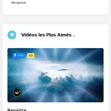
Benjamin
Vidéos les Plus Aimés
53
#14
%
92
Renaître