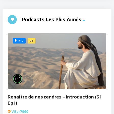
Podcasts Les Plus Aimés
26
#17
%
89
Renaître de nos cendres – Introduction (S1
Ep1)
Viter7960