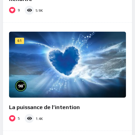
9
5.9K
61
%
98
La puissance de l’intention
5
1.4K