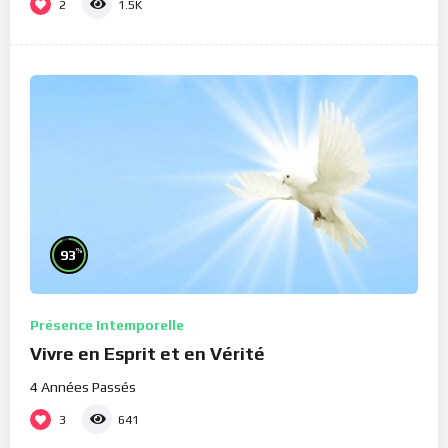
2
1.5K
%
93
Présence Intemporelle
Vivre en Esprit et en Vérité
4 Années Passés
3
641