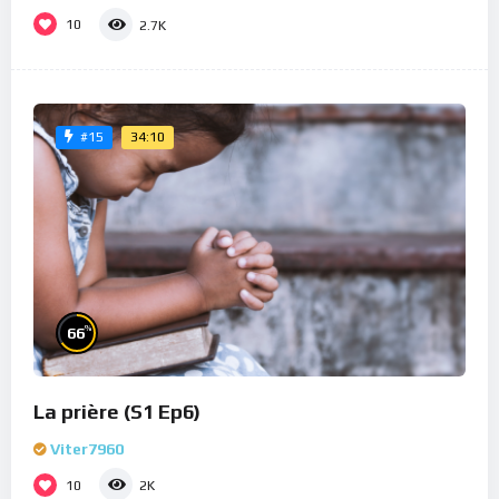
10
2.7K
34:10
#15
%
66
La prière (S1 Ep6)
Viter7960
10
2K