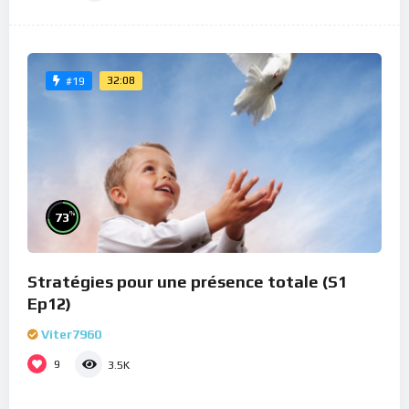
32:08
#19
%
73
Stratégies pour une présence totale (S1
Ep12)
Viter7960
9
3.5K