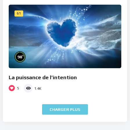
61
%
98
La puissance de l’intention
5
1.4K
CHARGER PLUS