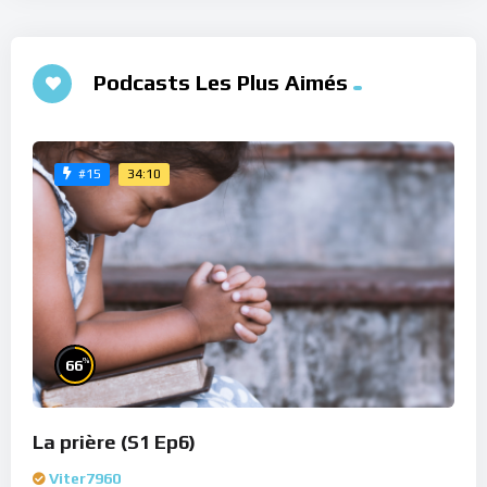
Podcasts Les Plus Aimés
34:10
#15
%
66
La prière (S1 Ep6)
Viter7960