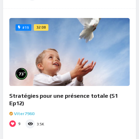
32:08
#19
%
73
Stratégies pour une présence totale (S1
Ep12)
Viter7960
9
3.5K