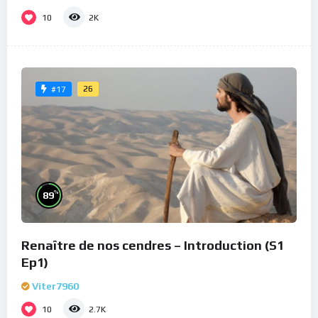
10
2K
26
#17
%
89
Renaître de nos cendres – Introduction (S1
Ep1)
Viter7960
10
2.7K