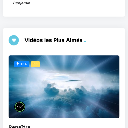
Benjamin
Vidéos les Plus Aimés
53
#14
%
92
Renaître