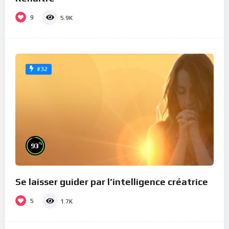
9
5.9K
#32
%
93
Se laisser guider par l’intelligence créatrice
5
1.7K