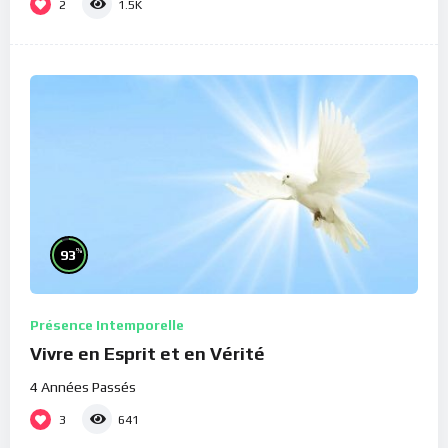
2
1.5K
%
93
Présence Intemporelle
Vivre en Esprit et en Vérité
4 Années Passés
3
641