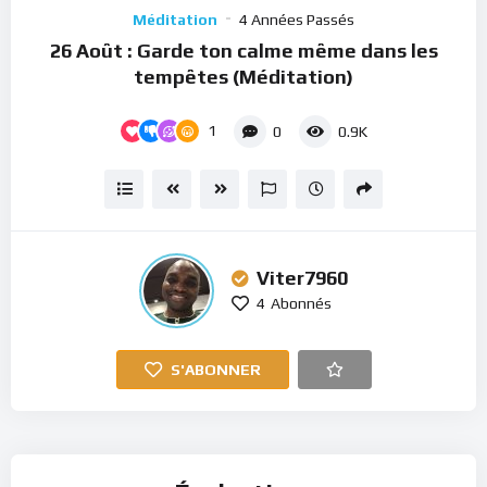
Player
Méditation
4 Années Passés
26 Août : Garde ton calme même dans les
tempêtes (Méditation)
1
0
0.9K
Viter7960
4
Abonnés
S'ABONNER