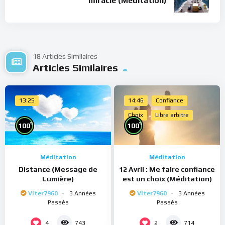
miracle (Méditation)
18 Articles Similaires
Articles Similaires
13:25
14:46
Confiance
Choix
Libre arbitre
%
%
100
100
Méditation
Méditation
Distance (Message de
12 Avril : Me faire confiance
Lumière)
est un choix (Méditation)
Viter7960
3 Années
Viter7960
3 Années
Passés
Passés
4
2
743
714