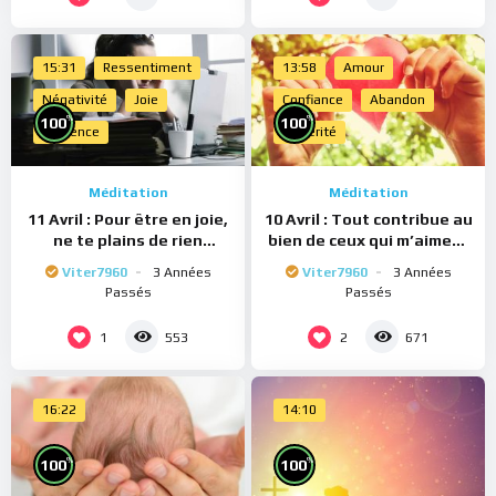
15:31
Ressentiment
13:58
Amour
Négativité
Joie
Confiance
Abandon
%
%
100
100
Présence
Sincérité
Méditation
Méditation
11 Avril : Pour être en joie,
10 Avril : Tout contribue au
ne te plains de rien
bien de ceux qui m’aiment
(Méditation)
(Méditation)
Viter7960
3 Années
Viter7960
3 Années
Passés
Passés
1
2
553
671
16:22
14:10
%
%
100
100