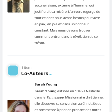
installe le doute et la peur dans nos coeurs. Mais à chaque fois
aucune raison, externe à l'homme, qui
le Christ nous dit : “
Pourquoi avez-vous peur, gens de peu de
justifierait sa misère. L'univers regorge de
foi ?
” (Matthieu 8, 26). En effet, un esprit qui ne repose pas
tout ce dont nous avons besoin pour vivre
dans l’homme intérieur, est agité à l’extérieur. À la moindre
en paix, en joie et dans un bonheur
situation, l’inquiétude et la crainte s’installent car la maison
constant. Mais nous devons trouver
n’a pas une fondation solide. C’est pourquoi le Christ nous
comment entrer dans la révélation de ce
demande de bâtir notre vie sur une foi (un roc ou un rocher ou
trésor.
une pierre) solide de telle sorte qu’aucune tempête ne puisse
la déraciner (Matthieu 7:24-27). Pour renchérir, Saint Jacques
nous demande de toujours agir avec foi, sans douter “
car celui
qui doute est semblable au flot de la mer, agité par le vent et
1 Item
Co-Auteurs
poussé de côté et d’autre
.” (Jacques 1:6).
Aujourd’hui, le Christ te dit : “
Que ton coeur ne se trouble
Sarah Young
point et ne se laisse point effrayer !
” (Jean 14, 27).
Sarah Young
est née en 1946 à Nashville
L’exhortation ici, est double :
dans le
Tennessee
. Missionnaire chrétienne,
elle découvre sa conversion au Christ Jésus
(1) Notre esprit doit apprendre à rentrer au fond de nos
et commence à prier en prenant des notes