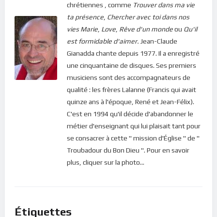
chrétiennes , comme
Trouver dans ma vie
l’Esprit Saint renouveler nos pensées. Ainsi, Dieu ouvrira nos
ta présence
,
Chercher avec toi dans nos
yeux pour que nous puissions voir les choses dans Sa
vies
Marie
,
Love
,
Rêve d'un monde
ou
Qu'il
perspective !
est formidable d'aimer.
Jean-Claude
Bonne méditation.
Gianadda chante depuis 1977. Il a enregistré
une cinquantaine de disques. Ses premiers
Pour vous inscrire directement aux publications, veuillez
musiciens sont des accompagnateurs de
cliquer ici : [newsletter_button id=2 label=”S’abonner”
qualité : les frères Lalanne (Francis qui avait
design=”twitter”]
quinze ans à l'époque, René et Jean-Félix).
C'est en 1994 qu'il décide d'abandonner le
Si vous voulez vous inscrire sur le site (afin d’être en mesure
métier d'enseignant qui lui plaisait tant pour
de poster des commentaires) et pour les publications,
se consacrer à cette " mission d'Église " de "
veuillez cliquer ici :
Inscription
Troubadour du Bon Dieu ". Pour en savoir
plus, cliquer sur la photo...
Étiquettes