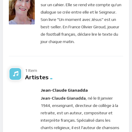
coeurs pour rebâtir notre vie spirituelle et la fonder sur l’Esprit
sur un cahier. Elle se rend vite compte qu'un
Saint comme rocher. Pourquoi courir derrière les choses dans
dialogue se crée entre elle et le Seigneur.
le monde ? Pourquoi s’attacher au pouvoir, l’apparence,
Son livre "Un moment avec Jésus" est un
l’argent, et les biens de la matière alors qu’en nous,
best-seller. En France Olivier Giroud, joueur
demeurent les grâces qui dépassent tout cela ? Bâtir sa vie
de football français, déclare lire le texte du
sur les Vrais de la Foi, c’est souscrire à la meilleure des
jour chaque matin.
assurances : dans toute situation, nous aurons toujours la
lumière de Dieu pour nous guider !
(2) Quand nous sommes pris dans des situations difficiles,
1 Item
apprenons à garder notre calme. L’agitation nous fait monter
Artistes
dans le mental naturel d’où sortent les pensées de peur et de
doute. Alors, lorsque nous ramenons le calme, notre esprit
Jean-Claude Gianadda
retrouve la lumière de Jésus en murmurant son saint nom et
Jean-Claude Gianadda
, né le 8 janvier
donc la Sagesse nous guide.
1944, enseignant, directeur de collège à la
retraite, est un auteur, compositeur et
Bien aimés dans le Seigneur, ne nous leurrons pas. Le
interprète français. Spécialisé dans les
Seigneur nous assure que dans ce monde, nous aurons à
chants religieux, il est l'auteur de chansons
souffrir mais que nous devons prendre courage et le laisser