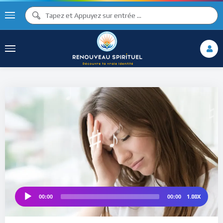
♫ ♩
♫
♩
♯ ♬
♮
♯ ♪
1.00X
00:00
00:00
Audio