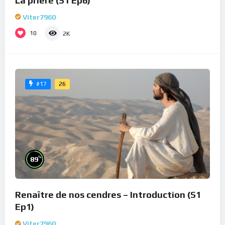
La prière (S1 Ep6)
Viter7960
10
2K
26
#17
%
89
Renaître de nos cendres – Introduction (S1
Ep1)
Viter7960