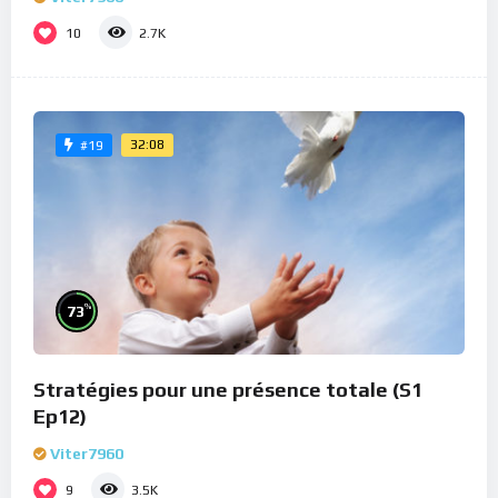
10
2.7K
32:08
#19
%
73
Stratégies pour une présence totale (S1
Ep12)
Viter7960
9
3.5K