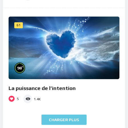
61
%
98
La puissance de l’intention
5
1.4K
CHARGER PLUS