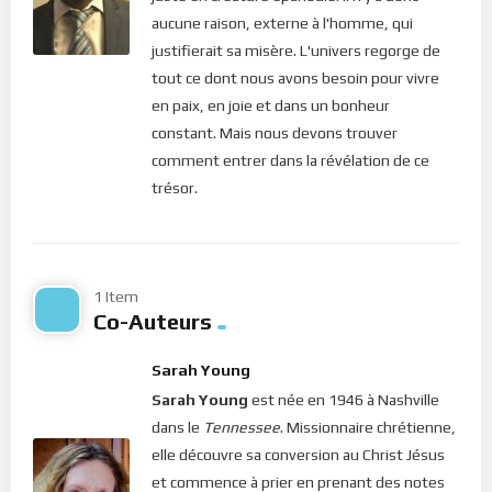
aucune raison, externe à l'homme, qui
Si vous voulez vous inscrire sur le site (afin d’être en mesure
justifierait sa misère. L'univers regorge de
de poster des commentaires) et pour les publications,
tout ce dont nous avons besoin pour vivre
veuillez cliquer ici :
Inscription
en paix, en joie et dans un bonheur
constant. Mais nous devons trouver
comment entrer dans la révélation de ce
trésor.
1 Item
Co-Auteurs
Sarah Young
Sarah Young
est née en 1946 à Nashville
dans le
Tennessee
. Missionnaire chrétienne,
elle découvre sa conversion au Christ Jésus
et commence à prier en prenant des notes