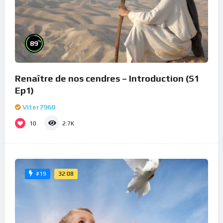
%
89
Renaître de nos cendres – Introduction (S1
Ep1)
Viter7960
10
2.7K
32:08
#19