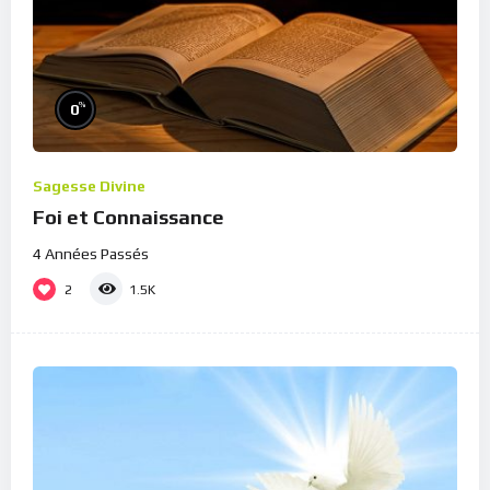
%
0
Sagesse Divine
Foi et Connaissance
4 Années Passés
2
1.5K