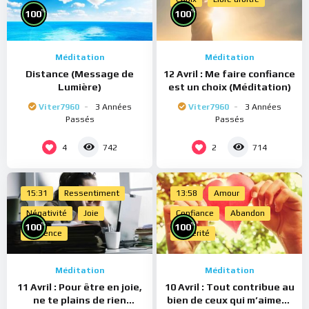
%
%
100
100
Méditation
Méditation
Distance (Message de
12 Avril : Me faire confiance
Lumière)
est un choix (Méditation)
Viter7960
3 Années
Viter7960
3 Années
Passés
Passés
4
2
742
714
15:31
Ressentiment
13:58
Amour
Négativité
Joie
Confiance
Abandon
%
%
100
100
Présence
Sincérité
Méditation
Méditation
11 Avril : Pour être en joie,
10 Avril : Tout contribue au
ne te plains de rien
bien de ceux qui m’aiment