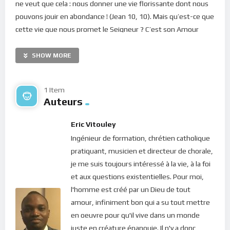
ne veut que cela : nous donner une vie florissante dont nous
pouvons jouir en abondance ! (Jean 10, 10). Mais qu’est-ce que
cette vie que nous promet le Seigneur ? C’est son Amour
déversé en nos coeurs ! (Romains 5, 5). Et cet Amour, à la
lumière de sa Sagesse, crée en nous sa joie et sa paix !
SHOW MORE
La vie d’un chrétien, chers frères et soeurs, ne devrait
nullement être un désert. Notre Dieu est la Source
1 Item
Auteurs
intarissable d’eau vive. Mais alors pourquoi serions-nous
asséchés ? La source du bonheur est dans ton coeur.
Eric Vitouley
Aujourd’hui, le Christ en ramène l’existance à ta conscience.
Ingénieur de formation, chrétien catholique
Lève-toi et deviens lumière et source de bonheur pour le
pratiquant, musicien et directeur de chorale,
monde !
je me suis toujours intéressé à la vie, à la foi
Bonne méditation.
et aux questions existentielles. Pour moi,
l'homme est créé par un Dieu de tout
Pour vous inscrire directement aux publications, veuillez
amour, infiniment bon qui a su tout mettre
cliquer ici : [newsletter_button id=2 label=”S’abonner”
en oeuvre pour qu'il vive dans un monde
design=”twitter”]
juste en créature épanouie. Il n'y a donc