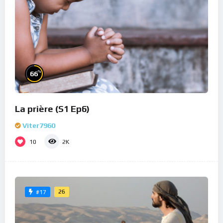
%
66
La prière (S1 Ep6)
Viter7960
10
2K
26
#17