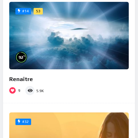
53
#14
%
92
Renaître
9
5.9K
#32