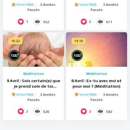
(Méditation)
(Méditation)
Viter7960
3 Années
Viter7960
3 Années
Passés
Passés
1
2
552
671
16:22
14:10
%
%
100
100
Méditation
Méditation
9 Avril : Sois certain(e) que
8 Avril : Es-tu avec moi et
je prend soin de toi
pour moi ? (Méditation)
(Méditation)
Viter7960
3 Années
Viter7960
3 Années
Passés
Passés
2
2
626
582