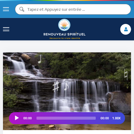
♪
♫ ♩
♩
♫
♯ ♬
♮
1.00X
00:00
00:00
Audio