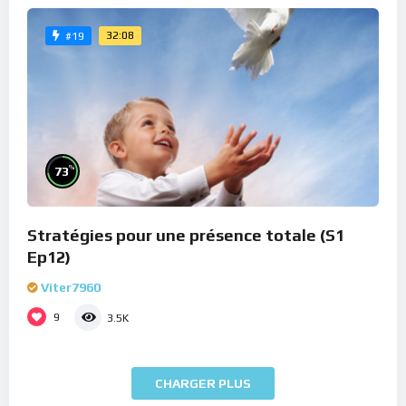
32:08
#19
%
73
Stratégies pour une présence totale (S1
Ep12)
Viter7960
9
3.5K
CHARGER PLUS