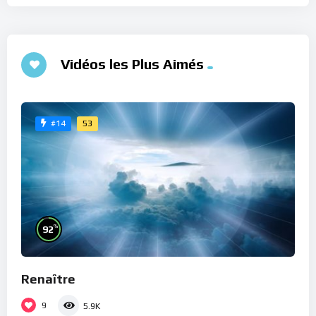
Vidéos les Plus Aimés
53
#14
%
92
Renaître
9
5.9K