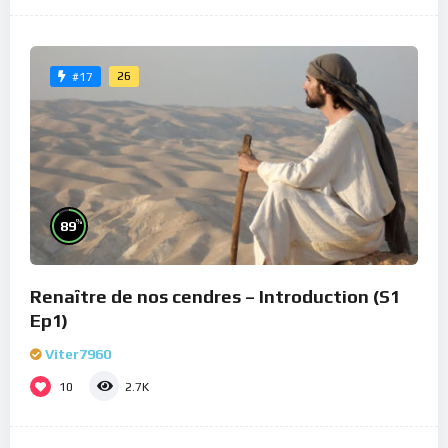
26
#17
%
89
Renaître de nos cendres – Introduction (S1
Ep1)
Viter7960
10
2.7K