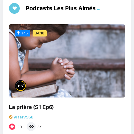
Podcasts Les Plus Aimés
34:10
#15
%
66
La prière (S1 Ep6)
Viter7960
10
2K