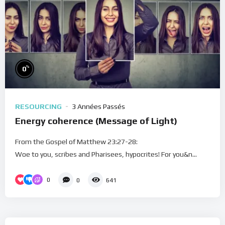
%
0
RESOURCING
3 Années Passés
Energy coherence (Message of Light)
From the Gospel of Matthew 23:27-28:
Woe to you, scribes and Pharisees, hypocrites! For you&n...
0
0
641