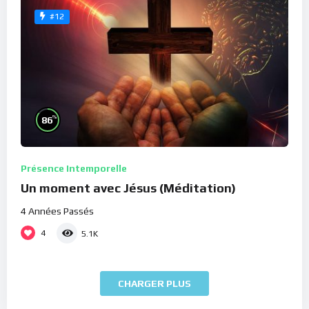
#12
%
86
Présence Intemporelle
Un moment avec Jésus (Méditation)
4 Années Passés
4
5.1K
CHARGER PLUS