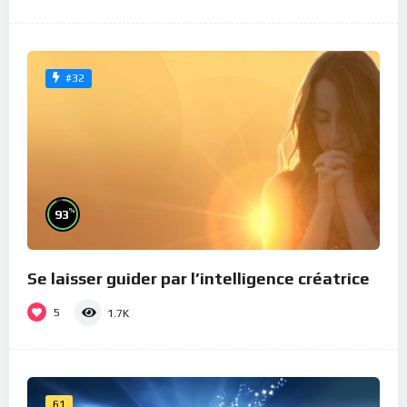
#32
%
93
Se laisser guider par l’intelligence créatrice
5
1.7K
61