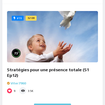
32:08
#19
%
73
Stratégies pour une présence totale (S1
Ep12)
Viter7960
9
3.5K