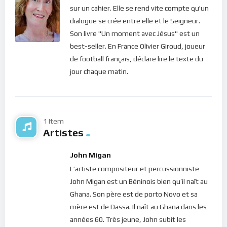
Pour vous inscrire directement aux publications, veuillez
sur un cahier. Elle se rend vite compte qu'un
cliquer ici : [newsletter_button id=2 label=”S’abonner”
dialogue se crée entre elle et le Seigneur.
design=”twitter”]
Son livre "Un moment avec Jésus" est un
best-seller. En France Olivier Giroud, joueur
Si vous voulez vous inscrire sur le site (afin d’être en mesure
de football français, déclare lire le texte du
de poster des commentaires) et pour les publications,
jour chaque matin.
veuillez cliquer ici :
Inscription
1 Item
Artistes
John Migan
L’artiste compositeur et percussionniste
John Migan est un Béninois bien qu’il naît au
Ghana. Son père est de porto Novo et sa
mère est de Dassa. Il naît au Ghana dans les
années 60. Très jeune, John subit les