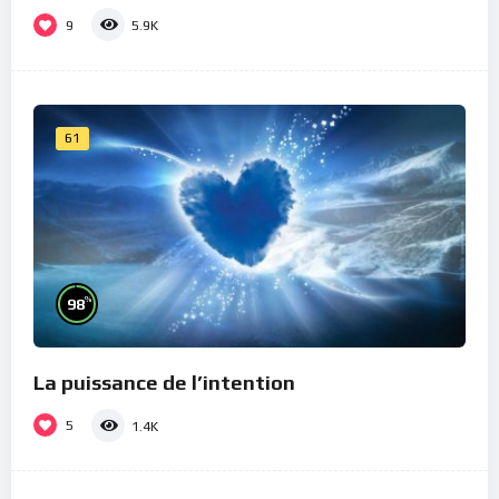
9
5.9K
61
%
98
La puissance de l’intention
5
1.4K