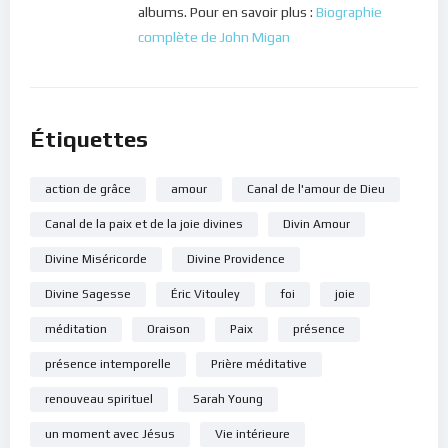
albums. Pour en savoir plus :
Biographie
complète de John Migan
Étiquettes
action de grâce
amour
Canal de l'amour de Dieu
Canal de la paix et de la joie divines
Divin Amour
Divine Miséricorde
Divine Providence
Divine Sagesse
Éric Vitouley
foi
joie
méditation
Oraison
Paix
présence
présence intemporelle
Prière méditative
renouveau spirituel
Sarah Young
un moment avec Jésus
Vie intérieure