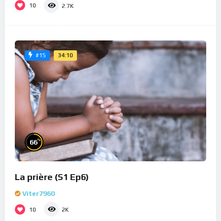
10
2.7K
34:10
#15
%
66
La prière (S1 Ep6)
Viter7960
10
2K