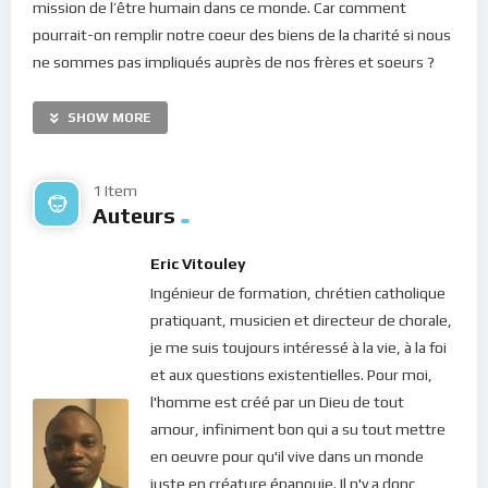
mission de l’être humain dans ce monde. Car comment
pourrait-on remplir notre coeur des biens de la charité si nous
ne sommes pas impliqués auprès de nos frères et soeurs ?
Malheureusement, les interactions avec les autres ne se
passent pas toujours de facon simple et conviviale. Bien des
SHOW MORE
fois, les émotions s’y mêlent et constituent des obstacles
plus ou moins faciles à surmonter. La question se pose donc
1 Item
de savoir comment améliorer tout ceci afin de rendre nos
Auteurs
conditions de vie plus agréables…
Eric Vitouley
La réponse est toute simple : nous devons apprendre à
Ingénieur de formation, chrétien catholique
cultiver la présence même quand nous sommes en action.
pratiquant, musicien et directeur de chorale,
Nous devons apprendre à écouter le Seigneur nous conseiller
je me suis toujours intéressé à la vie, à la foi
quand nous écoutons d’autres personnes. Mais comment
et aux questions existentielles. Pour moi,
être connecté(e) à Dieu lorsque les paroles de notre
l'homme est créé par un Dieu de tout
interlocuteur ne sont guère plaisantes ? La stratégie, c’est
amour, infiniment bon qui a su tout mettre
d’éviter de faire des calculs ou analyses au fur et à mesure que
en oeuvre pour qu'il vive dans un monde
nous écoutons d’autres personnes. Nous devons fixer notre
juste en créature épanouie. Il n'y a donc