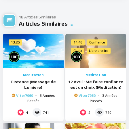
18 Articles Similaires
Articles Similaires
13:25
14:46
Confiance
Choix
Libre arbitre
%
%
100
100
Méditation
Méditation
Distance (Message de
12 Avril : Me faire confiance
Lumière)
est un choix (Méditation)
Viter7960
3 Années
Viter7960
3 Années
Passés
Passés
4
2
741
710