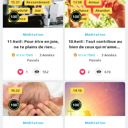
15:31
Ressentiment
13:58
Amour
Négativité
Joie
Confiance
Abandon
%
%
100
100
Présence
Sincérité
Méditation
Méditation
11 Avril : Pour être en joie,
10 Avril : Tout contribue au
ne te plains de rien
bien de ceux qui m’aiment
(Méditation)
(Méditation)
Viter7960
3 Années
Viter7960
3 Années
Passés
Passés
1
2
552
670
16:22
14:10
%
%
100
100
Méditation
Méditation