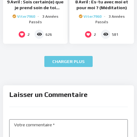
9 Avril : Sois certain(e) que
8 Avril : Es-tu avec moi et
je prend soin de toi
pour moi ? (Méditation)
(Méditation)
Viter7960
3 Années
Viter7960
3 Années
Passés
Passés
2
2
626
581
CHARGER PLUS
Laisser un Commentaire