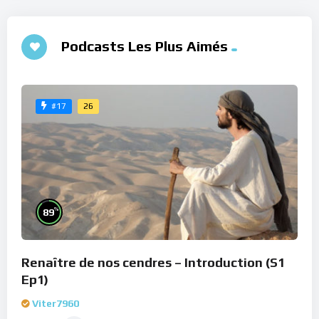
Podcasts Les Plus Aimés
26
#17
%
89
Renaître de nos cendres – Introduction (S1
Ep1)
Viter7960