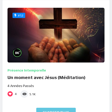
#12
%
86
Présence Intemporelle
Un moment avec Jésus (Méditation)
4 Années Passés
4
5.1K