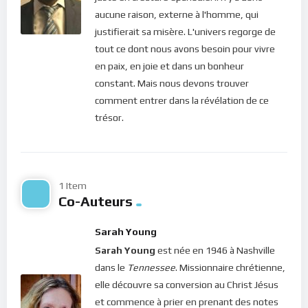
attention sur l’esprit du Seigneur en la personne qui nous
aucune raison, externe à l'homme, qui
parle. Et, à travers lui, revenir dans l’instant présent. Ainsi, le
justifierait sa misère. L'univers regorge de
Saint-Esprit nous donnera la force d’écouter et la lumière
tout ce dont nous avons besoin pour vivre
percer le sens des mots plutôt que de s’attarder sur les sons.
en paix, en joie et dans un bonheur
Alors, même si la personne est désagréable, notre coeur,
constant. Mais nous devons trouver
connecté à l’Esprit Saint, sera innondé des fleuves d’eau vive
comment entrer dans la révélation de ce
qui déborderont sur notre entourage !
trésor.
Chers frères et soeurs, pour celui qui reconnaît en Dieu son
Seigneur et son Père, la vie en présence n’est pas une option.
C’est une nécessité vitale car c’est bien par là que l’esprit se
nourrit de l’amour divin. Quand nous sommes en présence,
1 Item
Co-Auteurs
nous tournons tacitement nos pensées vers le Christ et c’est
ainsi que son Amour se déverse en nous par le Saint-Esprit.
Sarah Young
L’espace sacré qui nous entoure, nous transforme donc en un
Sarah Young
est née en 1946 à Nashville
canal de l’amour et de la joie de Dieu.
dans le
Tennessee
. Missionnaire chrétienne,
Bonne méditation.
elle découvre sa conversion au Christ Jésus
et commence à prier en prenant des notes