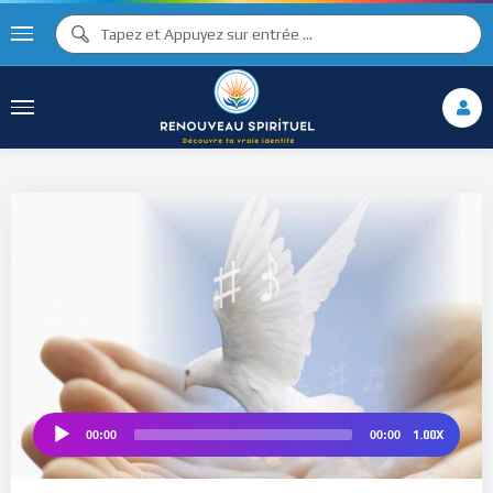
♩
♮
♪
♯ ♪
1.00X
00:00
00:00
Audio