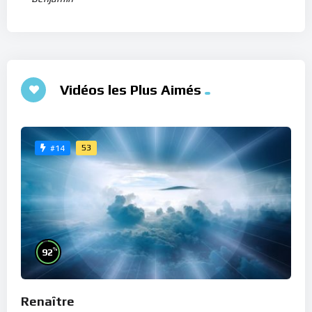
Vidéos les Plus Aimés
53
#14
%
92
Renaître