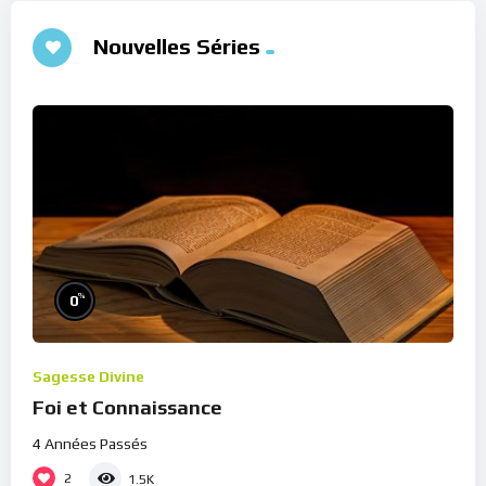
Nouvelles Séries
%
0
Sagesse Divine
Foi et Connaissance
4 Années Passés
2
1.5K