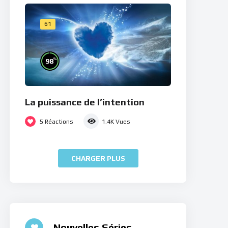
61
%
98
La puissance de l’intention
5
Réactions
1.4K
Vues
CHARGER PLUS
Nouvelles Séries