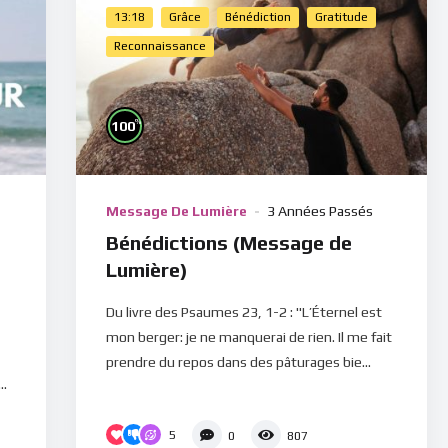
13:18
Grâce
Bénédiction
Gratitude
Reconnaissance
%
100
Message De Lumière
3 Années Passés
Bénédictions (Message de
Lumière)
Du livre des Psaumes 23, 1-2 : "L’Éternel est
mon berger: je ne manquerai de rien. Il me fait
prendre du repos dans des pâturages bie...
..
5
0
807