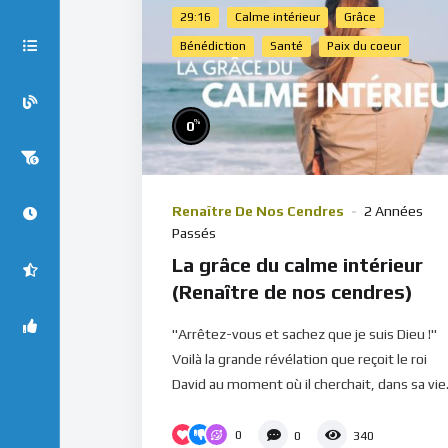
29:16
Calme intérieur
Grâce
Bénédiction
Santé
Paix du coeur
%
0
Renaître De Nos Cendres
2 Années
Passés
La grâce du calme intérieur
(Renaître de nos cendres)
"Arrêtez-vous et sachez que je suis Dieu !"
Voilà la grande révélation que reçoit le roi
David au moment où il cherchait, dans sa vie.
0
0
340