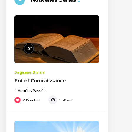
%
0
Sagesse Divine
Foi et Connaissance
4 Années Passés
2
Réactions
1.5K
Vues