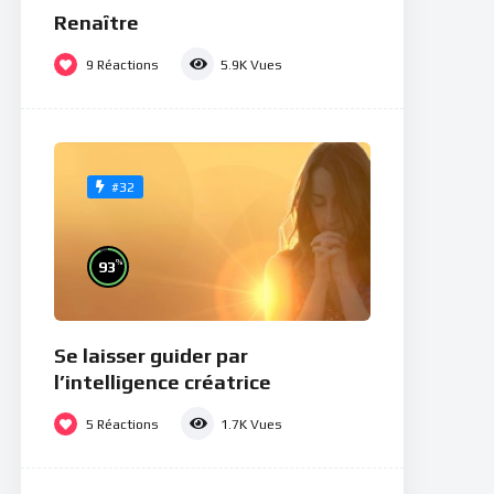
Renaître
9
Réactions
5.9K
Vues
#32
%
93
Se laisser guider par
l’intelligence créatrice
5
Réactions
1.7K
Vues