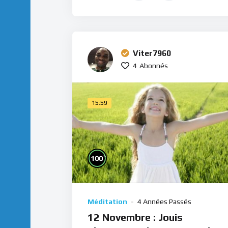
Viter7960
4
Abonnés
15:59
%
100
Méditation
4 Années Passés
12 Novembre : Jouis