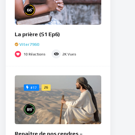
%
66
La prière (S1 Ep6)
Viter7960
10
Réactions
2K
Vues
26
#17
%
89
Renaître de nos cendres –