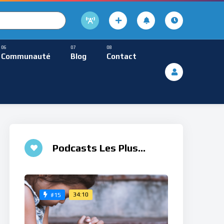
cture
usique Méditative
Communauté
Blog
Contact
De Lecture
ques
Musique Méditative
Podcasts Les Plus
Aimés
34:10
#15