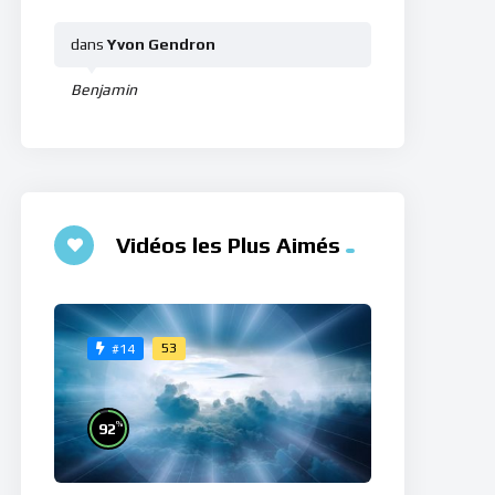
dans
Yvon Gendron
Benjamin
Vidéos les Plus Aimés
53
#14
%
92