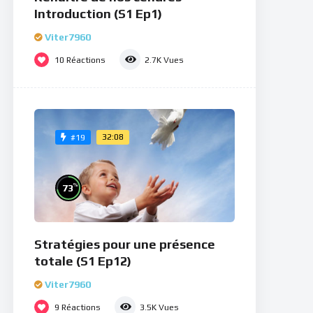
Introduction (S1 Ep1)
Viter7960
10
Réactions
2.7K
Vues
32:08
#19
%
73
Stratégies pour une présence
totale (S1 Ep12)
Viter7960
9
Réactions
3.5K
Vues