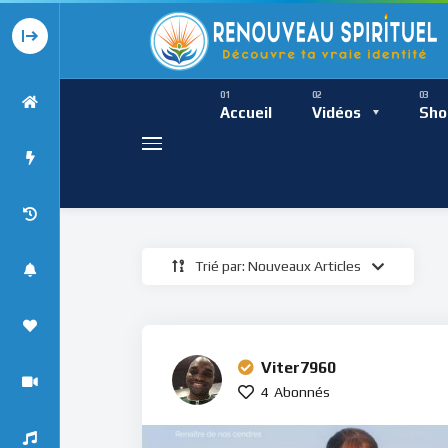
Présence Intempor
Ress
Accueil
Vidéos
Sho
Trié par: Nouveaux Articles
Présence Int
Viter7960
4
Abonnés