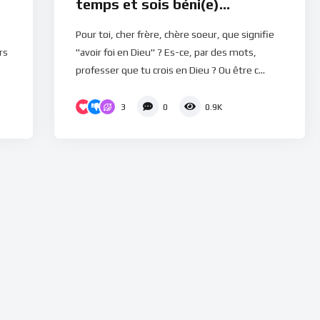
temps et sois béni(e)
(Méditation)
Pour toi, cher frère, chère soeur, que signifie
rs
"avoir foi en Dieu" ? Es-ce, par des mots,
professer que tu crois en Dieu ? Ou être c...
3
0
0.9K