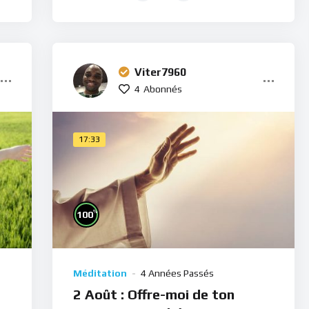
Viter7960
4
Abonnés
17:33
%
100
Méditation
4 Années Passés
2 Août : Offre-moi de ton