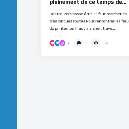
pleinement de ce temps de
bénédictions (Méditation)
Odette Vercruysse écrit : Il faut marcher de
très longues routes Pour rencontrer les fleu
du printemps Il faut marcher, trave...
2
0
659