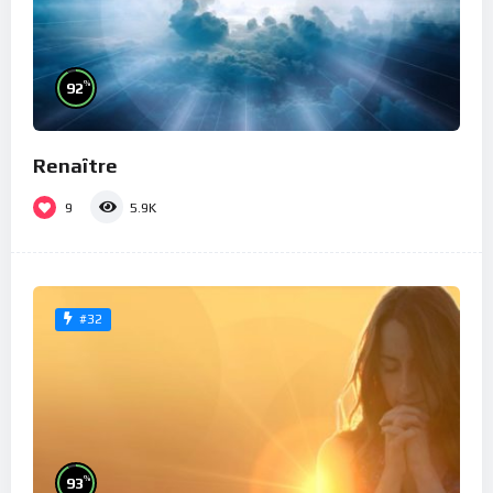
%
92
Renaître
9
5.9K
#32
%
93