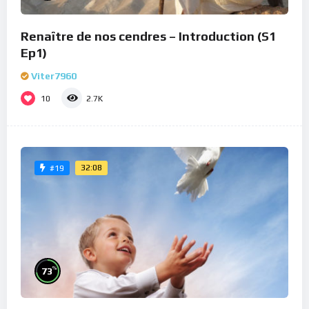
Renaître de nos cendres – Introduction (S1
Ep1)
Viter7960
10
2.7K
32:08
#19
%
73