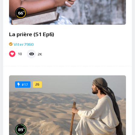
%
66
La prière (S1 Ep6)
Viter7960
10
2K
26
#17
%
89