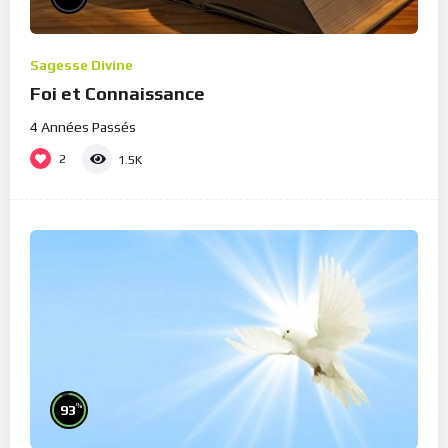
Sagesse Divine
Foi et Connaissance
4 Années Passés
2
1.5K
%
93