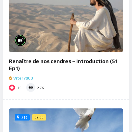
%
89
Renaître de nos cendres – Introduction (S1
Ep1)
Viter7960
10
2.7K
32:08
#19