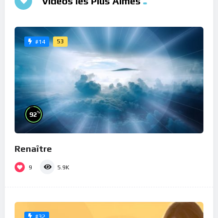
Vidéos les Plus Aimés
53
#14
%
92
Renaître
9
5.9K
#32