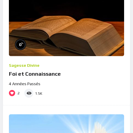
%
0
Sagesse Divine
Foi et Connaissance
4 Années Passés
2
1.5K