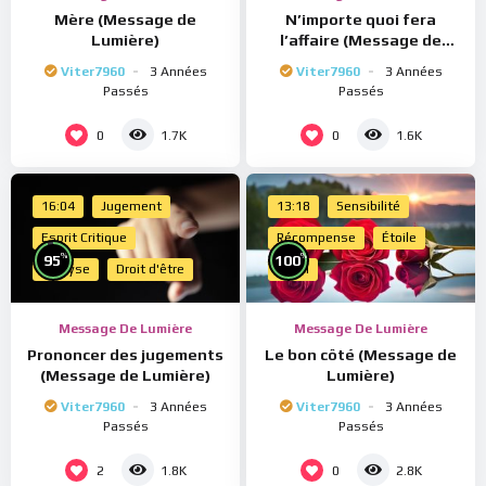
Mère (Message de
N’importe quoi fera
Lumière)
l’affaire (Message de
Lumière)
Viter7960
3 Années
Viter7960
3 Années
Passés
Passés
0
0
1.7K
1.6K
16:04
Jugement
13:18
Sensibilité
Esprit Critique
Récompense
Étoile
%
%
95
100
Analyse
Droit d'être
Merci
Message De Lumière
Message De Lumière
Prononcer des jugements
Le bon côté (Message de
(Message de Lumière)
Lumière)
Viter7960
3 Années
Viter7960
3 Années
Passés
Passés
2
0
1.8K
2.8K