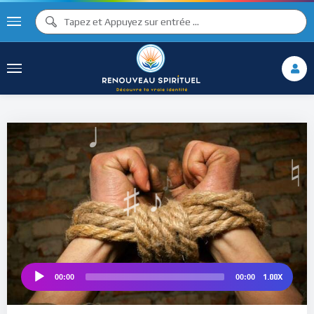
♪
♫ ♩
♩
♫
♯ ♬
♯ ♪
♮
1.00X
00:00
00:00
Audio