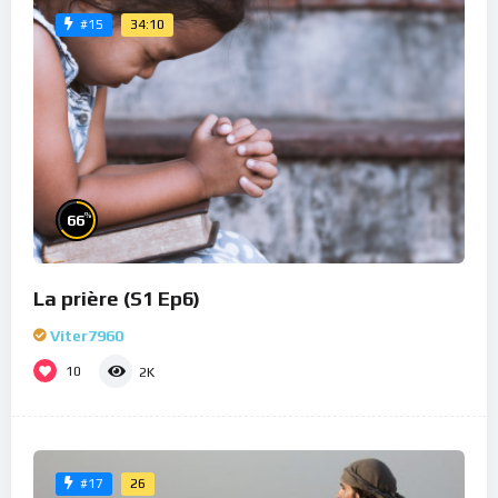
34:10
#15
%
66
La prière (S1 Ep6)
Viter7960
10
2K
26
#17