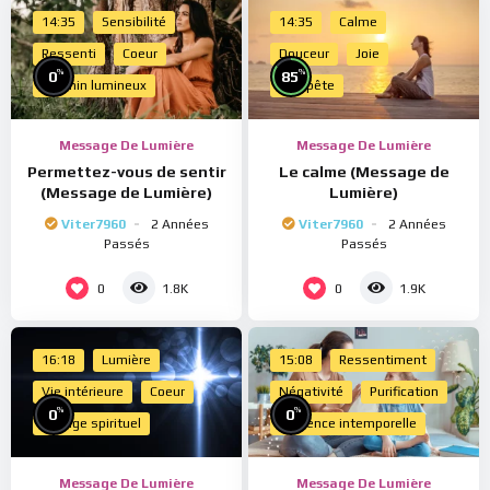
14:35
Sensibilité
14:35
Calme
Ressenti
Coeur
Douceur
Joie
%
%
0
85
Chemin lumineux
Tempête
Message De Lumière
Message De Lumière
Permettez-vous de sentir
Le calme (Message de
(Message de Lumière)
Lumière)
Viter7960
2 Années
Viter7960
2 Années
Passés
Passés
0
0
1.8K
1.9K
16:18
Lumière
15:08
Ressentiment
Vie intérieure
Coeur
Négativité
Purification
%
%
0
0
Voyage spirituel
Présence intemporelle
Message De Lumière
Message De Lumière