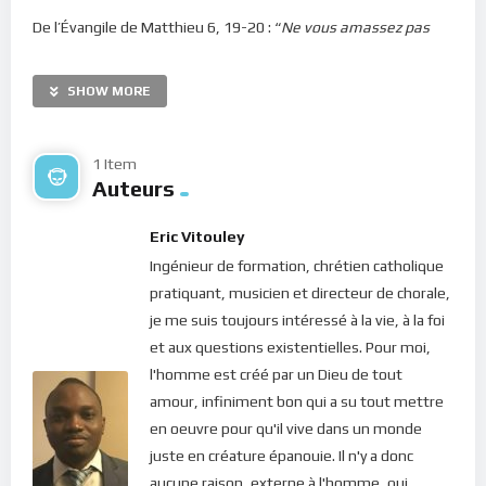
De l’Évangile de Matthieu 6, 19-20 : “
Ne vous amassez pas
des trésors sur la terre, où la teigne et la rouille détruisent, et
où les voleurs percent et dérobent; mais amassez-vous des
SHOW MORE
trésors dans le ciel, où la teigne et la rouille ne détruisent
point, et où les voleurs ne percent ni ne dérobent.
”
1 Item
Dans le psaume 82 au verset 6, le Seigneur prononça, par la
Auteurs
bouche du roi David, ces mots : “
J’avais dit: Vous êtes des
dieux, Vous êtes tous des fils du Très-Haut
“. Si nous sommes
Eric Vitouley
des dieux, fils de Dieu, nous avons certainement un lien
Ingénieur de formation, chrétien catholique
singulier avec notre Père… Qu’est-ce qui nous unit à notre
pratiquant, musicien et directeur de chorale,
Dieu ? Qu’avons-nous en commun ? Certains répondront, en
je me suis toujours intéressé à la vie, à la foi
se basant sur le récit de la création, que c’est le souffle qui
et aux questions existentielles. Pour moi,
donne la vie à l’homme… Mais ce souffle est soutenu et
l'homme est créé par un Dieu de tout
constamment alimenté par quelque chose d’autre, plus
amour, infiniment bon qui a su tout mettre
puissant et plus éternel : c’est l’amour ! Or l’amour qui donne
en oeuvre pour qu'il vive dans un monde
vie, c’est de l’énergie (cette énergie qui fait battre notre cœur
juste en créature épanouie. Il n'y a donc
évidemment !). C’est donc ce que nous avons en commun
aucune raison, externe à l'homme, qui