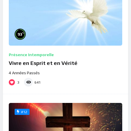
%
93
Présence Intemporelle
Vivre en Esprit et en Vérité
4 Années Passés
3
641
#12