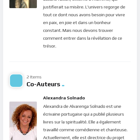
avec notre Père céleste : l’énergie.
justifierait sa misère. L'univers regorge de
tout ce dont nous avons besoin pour vivre
Tel un souffle respiratoire, l’énergie nous fait vibrer à une
en paix, en joie et dans un bonheur
certaine fréquence… Quand nous avons de la rancœur, des
constant. Mais nous devons trouver
regrets, des lamentations ou des culpabilités ou quand nous
comment entrer dans la révélation de ce
avons peur, nous vibrons à la fréquence de ces émotions… Ce
trésor.
sont des émotions à basse fréquence qui alourdissent notre
esprit et nous empêchent de nous élever dans la lumière du
Ciel ! Mais voici une question légitime : pourquoi l’être humain
vivant sur Terre devrait-il avoir des émotions qui le feraient
2 Items
souffrir ? Qu’est-ce qui le pousse à vibrer à de telles
Co-Auteurs
fréquences ?
Alexandra Solnado
Le Seigneur nous révèle aujourd’hui la réponse : ce sont les
Alexandra de Alvarenga Solnado est une
attachements
. Les liens que nous avons noués avec la
écrivaine portugaise qui a publié plusieurs
matière, les possessions, la famille, le pouvoir bref tout ce
livres sur la spiritualité. Elle a également
que nous sommes venus trouver en ce monde. Voilà ce qui
travaillé comme comédienne et chanteuse.
crée en nous tant d’émotions et qui nous alourdit. C’est ce qui
Actuellement, elle est directrice du projet