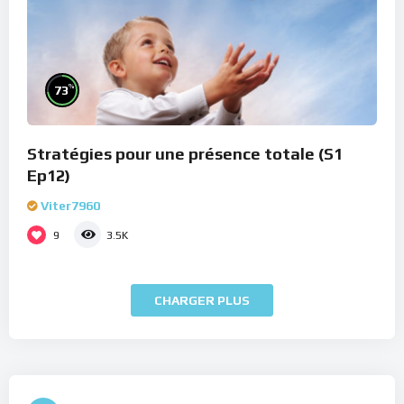
%
73
Stratégies pour une présence totale (S1
Ep12)
Viter7960
9
3.5K
CHARGER PLUS