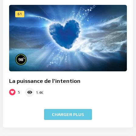
61
%
98
La puissance de l’intention
5
1.4K
CHARGER PLUS