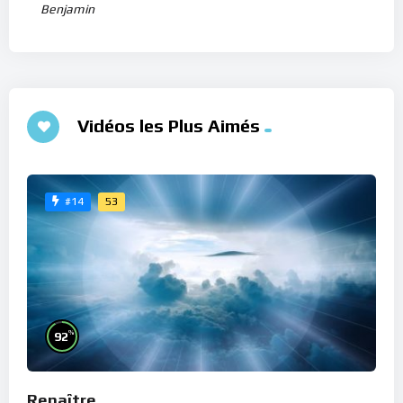
Benjamin
Vidéos les Plus Aimés
53
#14
%
92
Renaître