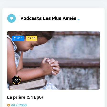
Podcasts Les Plus Aimés
34:10
#15
%
66
La prière (S1 Ep6)
Viter7960