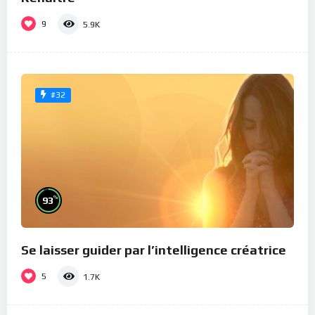
9
5.9K
#32
%
93
Se laisser guider par l’intelligence créatrice
5
1.7K