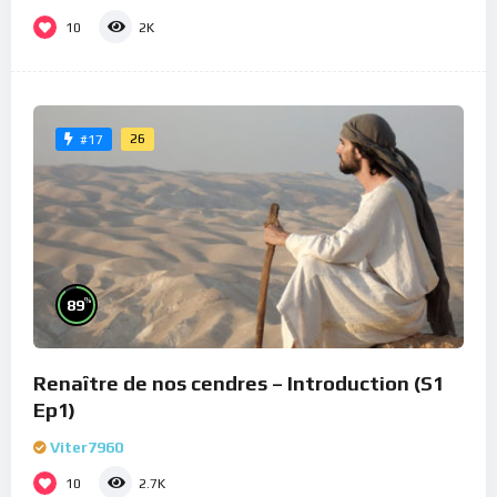
10
2K
26
#17
%
89
Renaître de nos cendres – Introduction (S1
Ep1)
Viter7960
10
2.7K