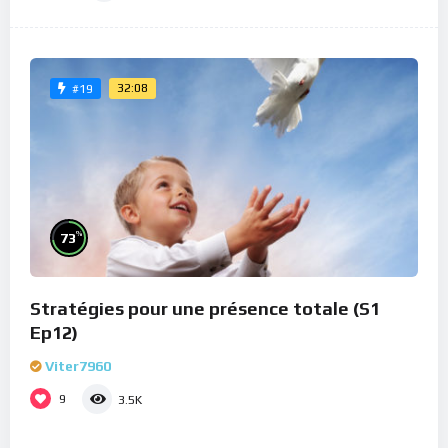
32:08
#19
%
73
Stratégies pour une présence totale (S1
Ep12)
Viter7960
9
3.5K