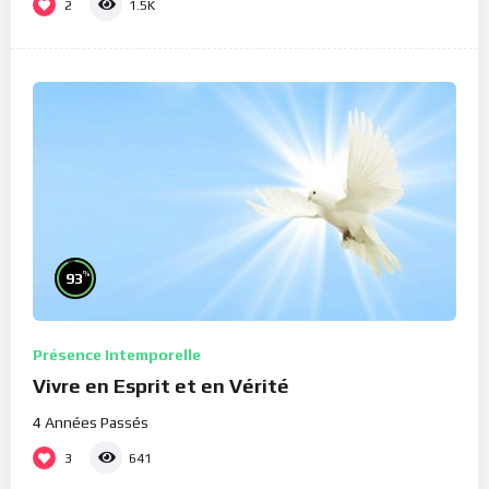
2
1.5K
%
93
Présence Intemporelle
Vivre en Esprit et en Vérité
4 Années Passés
3
641