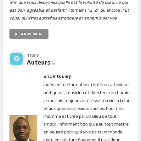
afin que vous discerniez quelle est la volonté de Dieu, ce qui
est bon, agréable et parfait.
” (Romains 12. 2); ou encore : “
Et
vous, qui étiez autrefois étrangers et ennemis par vos
pensées et par vos mauvaises oeuvres, il vous a maintenant
réconciliés par sa mort dans le corps de sa chair, pour vous
SHOW MORE
faire paraître devant lui saints, irrépréhensibles et sans
reproche
” (Colossiens 1. 21-22).
1 Item
Auteurs
En effet, il faut savoir que la cause première de toute la
souffrance du monde réside dans les souillures de nos coeurs.
Eric Vitouley
“C
‘est du coeur que viennent les mauvaises pensées, les
Ingénieur de formation, chrétien catholique
meurtres, les adultères, les impudicités, les vols, les faux
pratiquant, musicien et directeur de chorale,
témoignages, les calomnies
“, dit le Seigneur (Matthieu 15.
je me suis toujours intéressé à la vie, à la foi
19). Ces choses qui prennent place dans notre esprit
et aux questions existentielles. Pour moi,
assombrissent son regard du monde et l’éloigne de la lumière
l'homme est créé par un Dieu de tout
divine. En conséquence, nous perdons de chemin et tissons,
amour, infiniment bon qui a su tout mettre
inconsciemment, des liens de servitudes avec les choses
en oeuvre pour qu'il vive dans un monde
mortes du monde. Subtilement, nous devenons esclaves de
juste en créature épanouie. Il n'y a donc