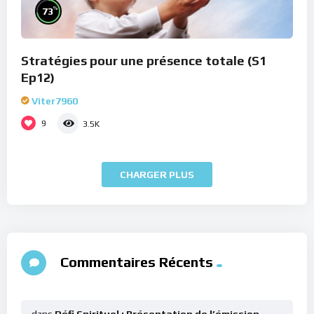
%
73
Stratégies pour une présence totale (S1
Ep12)
Viter7960
9
3.5K
CHARGER PLUS
Commentaires Récents
dans
Défi Spirituel : Présentation de l’émission