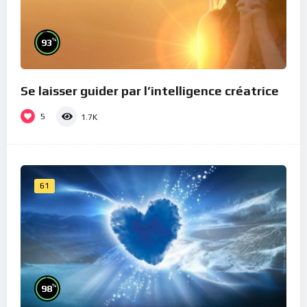
%
93
Se laisser guider par l’intelligence créatrice
5
1.7K
61
%
98