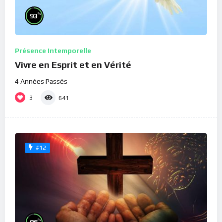
%
93
Présence Intemporelle
Vivre en Esprit et en Vérité
4 Années Passés
3
641
#12
%
86