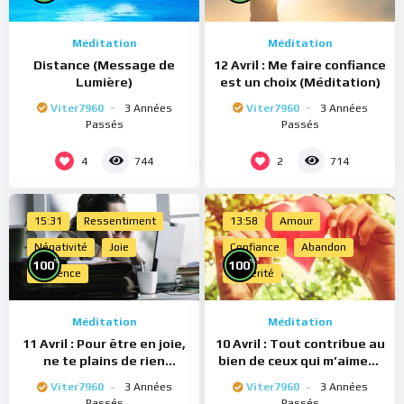
de poster des commentaires) et pour les publications,
veuillez cliquer ici :
Inscription
Méditation
Méditation
Distance (Message de
12 Avril : Me faire confiance
Lumière)
est un choix (Méditation)
Viter7960
3 Années
Viter7960
3 Années
Passés
Passés
4
2
744
714
15:31
Ressentiment
13:58
Amour
Négativité
Joie
Confiance
Abandon
%
%
100
100
Présence
Sincérité
Méditation
Méditation
11 Avril : Pour être en joie,
10 Avril : Tout contribue au
ne te plains de rien
bien de ceux qui m’aiment
(Méditation)
(Méditation)
Viter7960
3 Années
Viter7960
3 Années
Passés
Passés