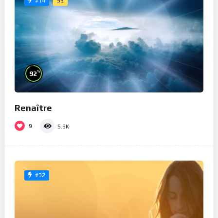
53
#14
%
92
Renaître
9
5.9K
#32