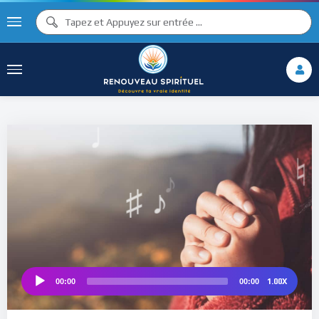
♪
♫ ♩
♩
♫
♯ ♬
♯ ♪
♮
1.00X
00:00
00:00
Audio