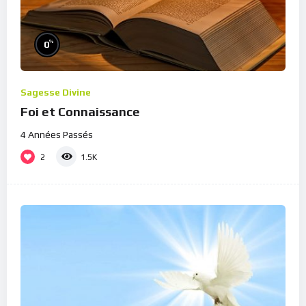
%
0
Sagesse Divine
Foi et Connaissance
4 Années Passés
2
1.5K