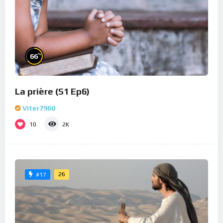
%
66
La prière (S1 Ep6)
Viter7960
10
2K
26
#17