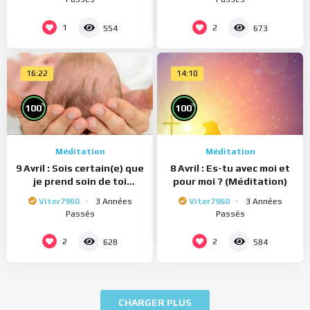
1
2
554
673
16:22
14:10
%
%
100
100
Méditation
Méditation
9 Avril : Sois certain(e) que
8 Avril : Es-tu avec moi et
je prend soin de toi
pour moi ? (Méditation)
(Méditation)
Viter7960
3 Années
Viter7960
3 Années
Passés
Passés
2
2
628
584
CHARGER PLUS