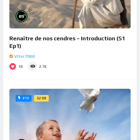
%
89
Renaître de nos cendres – Introduction (S1
Ep1)
Viter7960
10
2.7K
32:08
#19