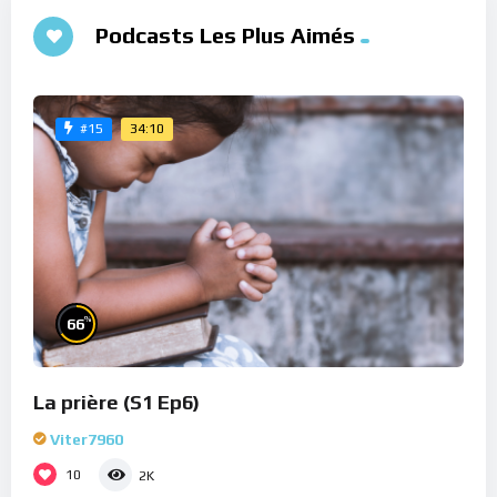
Podcasts Les Plus Aimés
34:10
#15
%
66
La prière (S1 Ep6)
Viter7960
10
2K