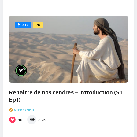
26
#17
%
89
Renaître de nos cendres – Introduction (S1
Ep1)
Viter7960
10
2.7K