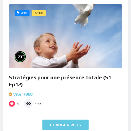
32:08
#19
%
73
Stratégies pour une présence totale (S1
Ep12)
Viter7960
9
3.5K
CHARGER PLUS