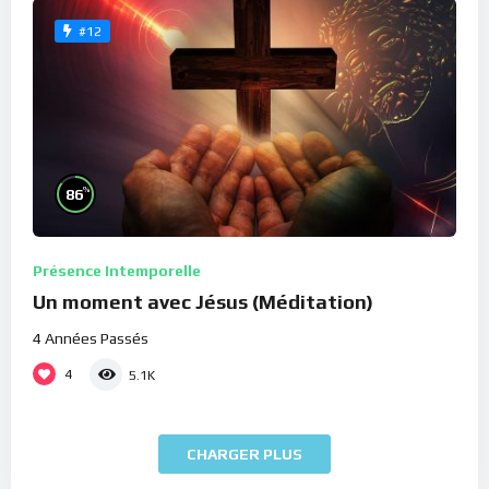
#12
%
86
Présence Intemporelle
Un moment avec Jésus (Méditation)
4 Années Passés
4
5.1K
CHARGER PLUS