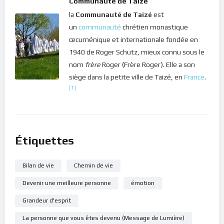
Communauté de Taizé
jugement, tu t’élèves vers la personne authentique que tu
la
Communauté de Taizé
est
dois être, vers l’être de lumière que tu étais; tu t’élèves vers
un
communauté
chrétien monastique
ton âme et tu construis l’harmonie intérieure nécessaire pour
œcuménique et internationale fondée en
faire briller cette lumière dans le monde !
1940 de Roger Schutz, mieux connu sous le
nom
frère
Roger (Frère Roger). Elle a son
Dans ce silence intérieur, écoute le message de lumière de
siège dans la petite ville de Taizé, en
France
.
ton Maître.
[1]
Bonne méditation.
Étiquettes
Bilan de vie
Chemin de vie
Devenir une meilleure personne
émotion
Grandeur d'esprit
La personne que vous êtes devenu (Message de Lumière)