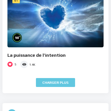
61
%
98
La puissance de l’intention
5
1.4K
CHARGER PLUS