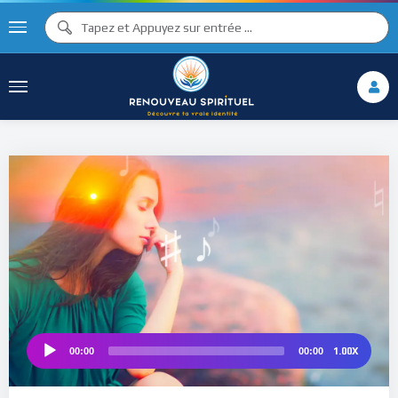
♫ ♩
♫
♩
♯ ♬
♮
♯ ♪
1.00X
00:00
00:00
Audio