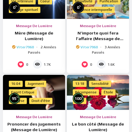
Vie intérieure
Coeur
Négativité
Purification
%
%
0
0
Voyage spirituel
Présence intemporelle
Message De Lumière
Message De Lumière
Mère (Message de
N’importe quoi fera
Lumière)
l’affaire (Message de
Lumière)
Viter7960
2 Années
Viter7960
3 Années
Passés
Passés
0
0
1.7K
1.6K
16:04
Jugement
13:18
Sensibilité
Esprit Critique
Récompense
Étoile
%
%
95
100
Analyse
Droit d'être
Merci
Message De Lumière
Message De Lumière
Prononcer des jugements
Le bon côté (Message de
(Message de Lumière)
Lumière)