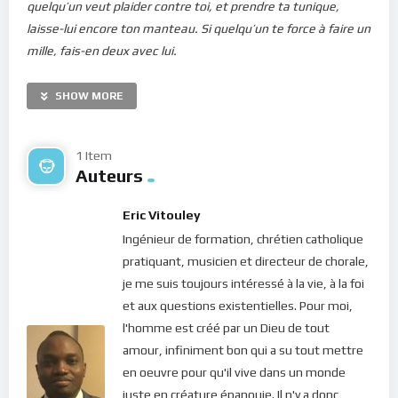
quelqu’un veut plaider contre toi, et prendre ta tunique,
laisse-lui encore ton manteau. Si quelqu’un te force à faire un
mille, fais-en deux avec lui.
Vous avez appris qu’il a été dit: Tu aimeras ton prochain, et
tu haïras ton ennemi. Mais moi, je vous dis: Aimez vos
SHOW MORE
ennemis, bénissez ceux qui vous maudissent, faites du bien à
ceux qui vous haïssent, et priez pour ceux qui vous
1 Item
maltraitent et qui vous persécutent, afin que vous soyez fils
Auteurs
de votre Père qui est dans les cieux; car il fait lever son soleil
sur les méchants et sur les bons, et il fait pleuvoir sur les
Eric Vitouley
justes et sur les injustes. Si vous aimez ceux qui vous aiment,
Ingénieur de formation, chrétien catholique
quelle récompense méritez-vous? Les publicains aussi
pratiquant, musicien et directeur de chorale,
n’agissent-ils pas de même? Et si vous saluez seulement vos
je me suis toujours intéressé à la vie, à la foi
frères, que faites-vous d’extraordinaire? Les païens aussi
et aux questions existentielles. Pour moi,
n’agissent-ils pas de même? Soyez donc parfaits, comme
l'homme est créé par un Dieu de tout
votre Père céleste est parfait
.”
amour, infiniment bon qui a su tout mettre
en oeuvre pour qu'il vive dans un monde
Combien de fois vous est-il arrivé de faire une pause dans
juste en créature épanouie. Il n'y a donc