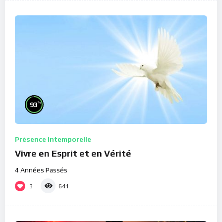
%
93
Présence Intemporelle
Vivre en Esprit et en Vérité
4 Années Passés
3
641