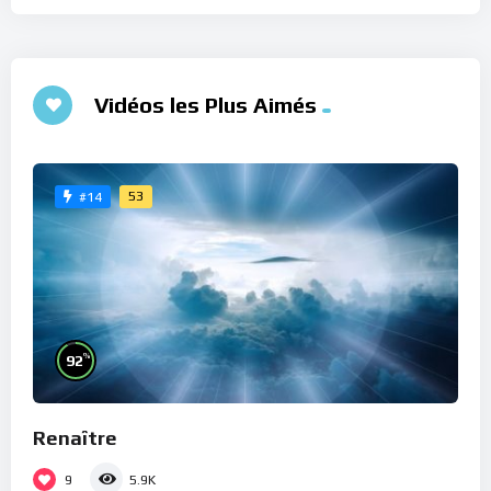
Vidéos les Plus Aimés
53
#14
%
92
Renaître
9
5.9K