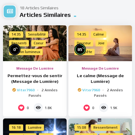
18 Articles Similaires
Articles Similaires
14:35
Sensibilité
14:35
Calme
Ressenti
Coeur
Douceur
Joie
%
%
0
85
Chemin lumineux
Tempête
Message De Lumière
Message De Lumière
Permettez-vous de sentir
Le calme (Message de
(Message de Lumière)
Lumière)
Viter7960
2 Années
Viter7960
2 Années
Passés
Passés
0
0
1.8K
1.9K
16:18
Lumière
15:08
Ressentiment