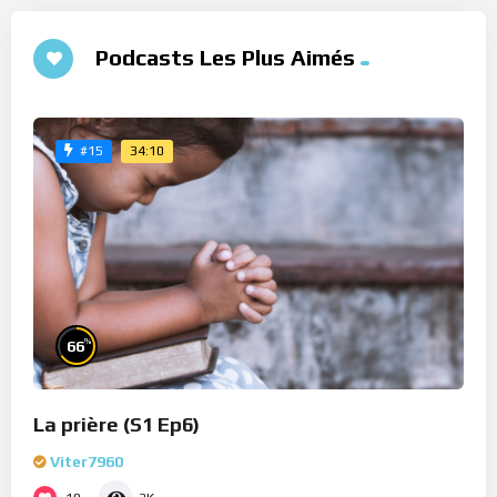
Podcasts Les Plus Aimés
34:10
#15
%
66
La prière (S1 Ep6)
Viter7960