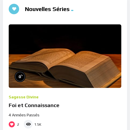
Nouvelles Séries
%
0
Sagesse Divine
Foi et Connaissance
4 Années Passés
2
1.5K