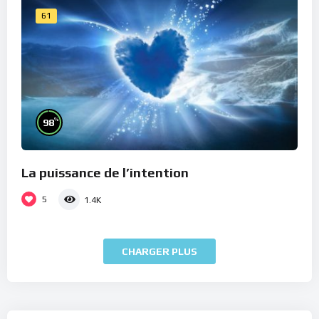
61
%
98
La puissance de l’intention
5
1.4K
CHARGER PLUS