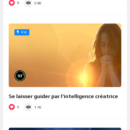
9
5.9K
#32
%
93
Se laisser guider par l’intelligence créatrice
5
1.7K