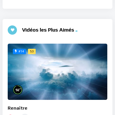
Vidéos les Plus Aimés
53
#14
%
92
Renaître