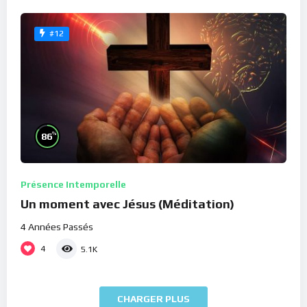
#12
%
86
Présence Intemporelle
Un moment avec Jésus (Méditation)
4 Années Passés
4
5.1K
CHARGER PLUS