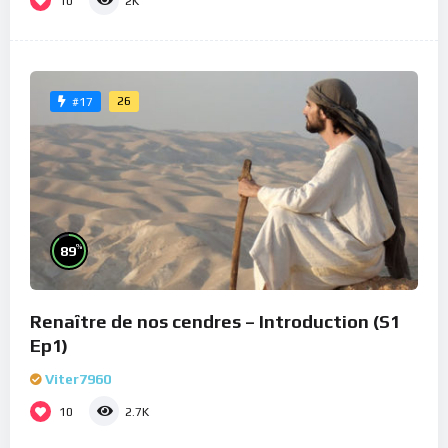
10
2K
26
#17
%
89
Renaître de nos cendres – Introduction (S1
Ep1)
Viter7960
10
2.7K