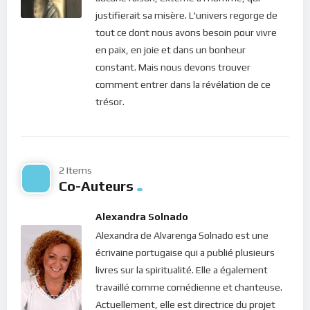
ainsi que les désirs qu’ils émettent restent sans suite car ils
justifierait sa misère. L'univers regorge de
ne sont soutenus que par cette basse énergie générée par
tout ce dont nous avons besoin pour vivre
l’incrédulité, la peur, la culpabilité… Et cette basse énergie
en paix, en joie et dans un bonheur
n’est pas assez puissante pour accomplir ce qu’ils veulent.
constant. Mais nous devons trouver
Ceci dit, quelle est la solution ?
comment entrer dans la révélation de ce
trésor.
Dans le silence de ton coeur, écoute ce message de lumière
qui nous la dévoile…
Bonne méditation.
2 Items
Co-Auteurs
Alexandra Solnado
Alexandra de Alvarenga Solnado est une
écrivaine portugaise qui a publié plusieurs
livres sur la spiritualité. Elle a également
travaillé comme comédienne et chanteuse.
Actuellement, elle est directrice du projet