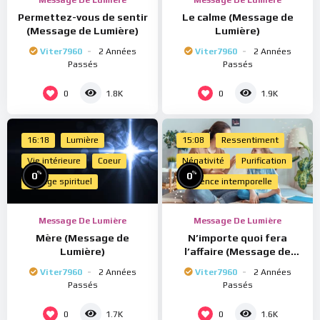
Permettez-vous de sentir
Le calme (Message de
(Message de Lumière)
Lumière)
Viter7960
2 Années
Viter7960
2 Années
Passés
Passés
0
0
1.8K
1.9K
16:18
Lumière
15:08
Ressentiment
Vie intérieure
Coeur
Négativité
Purification
%
%
0
0
Voyage spirituel
Présence intemporelle
Message De Lumière
Message De Lumière
Mère (Message de
N’importe quoi fera
Lumière)
l’affaire (Message de
Lumière)
Viter7960
2 Années
Viter7960
2 Années
Passés
Passés
0
0
1.7K
1.6K