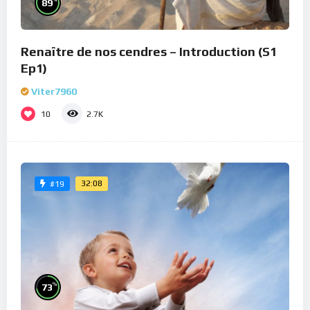
89
Renaître de nos cendres – Introduction (S1
Ep1)
Viter7960
10
2.7K
32:08
#19
%
73