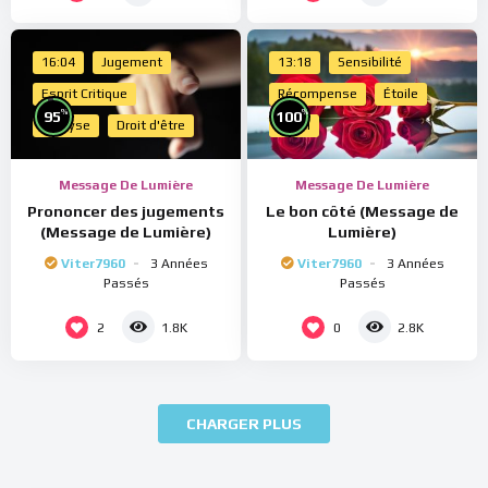
16:04
Jugement
13:18
Sensibilité
Esprit Critique
Récompense
Étoile
%
%
95
100
Analyse
Droit d'être
Merci
Message De Lumière
Message De Lumière
Prononcer des jugements
Le bon côté (Message de
(Message de Lumière)
Lumière)
Viter7960
3 Années
Viter7960
3 Années
Passés
Passés
2
0
1.8K
2.8K
CHARGER PLUS