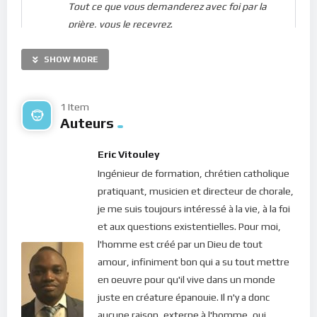
Tout ce que vous demanderez avec foi par la
prière, vous le recevrez
.
SHOW MORE
Nous savons ce qu’est une demande… mais la foi, qu’est-ce
que c’est ? Est-ce l’affirmation profonde que nous croyons en
1 Item
Dieu ? Le Christ nous dit que
c’est une force susceptible de
Auteurs
“faire déplacer les montagnes”
(Matthieu 21.21)… Saint-
Paul nous dit que “
c’est une ferme assurance des choses
Eric Vitouley
qu’on espère, une démonstration de celles qu’on ne voit pas
”
Ingénieur de formation, chrétien catholique
(Hébreux 11.1). C’est donc une force intérieure, une confiance
pratiquant, musicien et directeur de chorale,
absolue en notre attachement profonde à la Source d’énergie
je me suis toujours intéressé à la vie, à la foi
divine qui fait de nous des “dieux” (Psaume 82.6; Jean 10.34).
et aux questions existentielles. Pour moi,
l'homme est créé par un Dieu de tout
Mais pour que cette force nous serve, il faut d’abord en
amour, infiniment bon qui a su tout mettre
prendre conscience… et c’est là que le bât blesse ! Peu de gens
en oeuvre pour qu'il vive dans un monde
ont pleine conscience de leur identité profonde, et donc de
juste en créature épanouie. Il n'y a donc
leur capacité à faire bouger les choses dans leur vie… C’est
aucune raison, externe à l'homme, qui