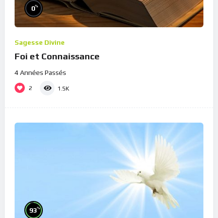
%
0
Sagesse Divine
Foi et Connaissance
4 Années Passés
2
1.5K
%
93