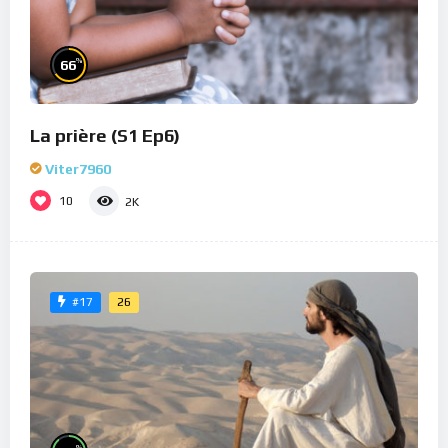
%
66
La prière (S1 Ep6)
Viter7960
10
2K
26
#17
%