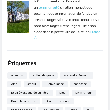
la
Communauté de Taizé
est
un
communauté
chrétien monastique
œcuménique et internationale fondée en
1940 de Roger Schutz, mieux connu sous le
nom
frère
Roger (Frère Roger). Elle a son
siège dans la petite ville de Taizé, en
France
.
[1]
Étiquettes
abandon
action de grâce
Alexandra Solnado
Âme
amour
Bienveillance
confiance
Désir (Message de Lumière)
Dieu
Divin Amour
Divine Miséricorde
Divine Providence
Divine Sagesse
Éric Vitouley
Esprit
foi