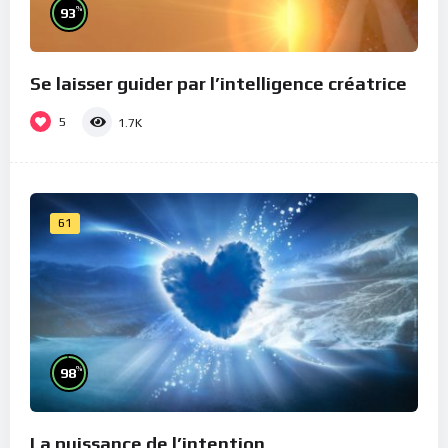
%
93
Se laisser guider par l’intelligence créatrice
5
1.7K
61
%
98
La puissance de l’intention