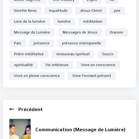
Ginette Reno
Inquiétude
Jésus-Christ
joie
Livre de la lumière
lumière
méditation
Message de Lumière
Messages de Jésus
Oraison
Paix
présence
présence intemporelle
Prière méditative
renouveau spirituel
Soucis
spiritualité
Vie intérieure
Vivre en conscience
Vivre en pleine conscience
Vivre l'instant présent
Précédent
Communication (Message de Lumière)