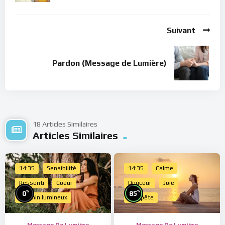
Suivant
Pardon (Message de Lumière)
18 Articles Similaires
Articles Similaires
14:35
Sensibilité
14:35
Calme
Ressenti
Coeur
Douceur
Joie
%
%
0
85
Chemin lumineux
Tempête
Message De Lumière
Message De Lumière