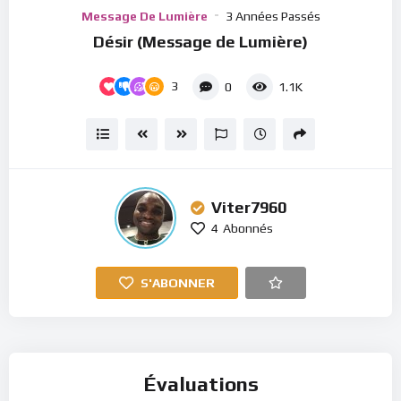
Player
Message De Lumière
3 Années Passés
Désir (Message de Lumière)
3
0
1.1K
Viter7960
4
Abonnés
S'ABONNER
Évaluations