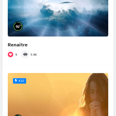
%
92
Renaître
9
5.9K
#32