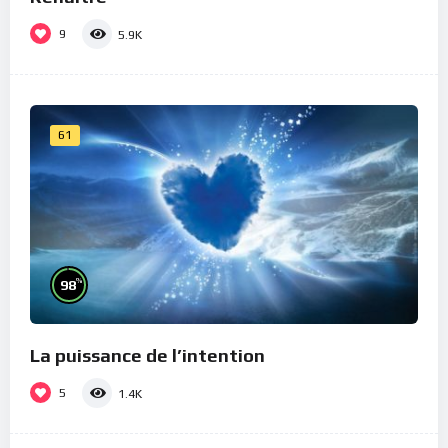
9
5.9K
61
%
98
La puissance de l’intention
5
1.4K