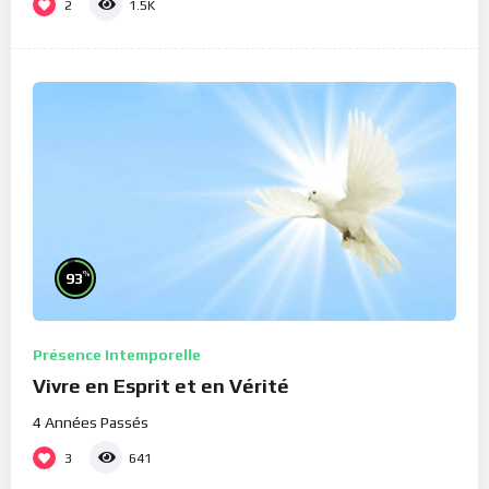
2
1.5K
%
93
Présence Intemporelle
Vivre en Esprit et en Vérité
4 Années Passés
3
641