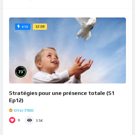
32:08
#19
%
73
Stratégies pour une présence totale (S1
Ep12)
Viter7960
9
3.5K