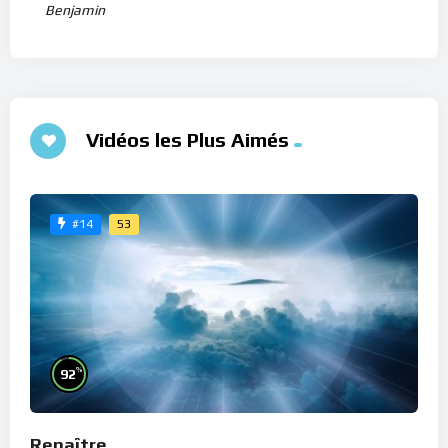
Benjamin
Vidéos les Plus Aimés
53
#14
%
92
Renaître