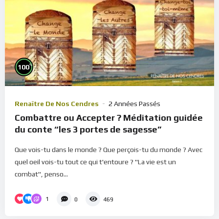
%
100
Renaître De Nos Cendres
2 Années Passés
Combattre ou Accepter ? Méditation guidée
du conte “les 3 portes de sagesse”
Que vois-tu dans le monde ? Que perçois-tu du monde ? Avec
quel oeil vois-tu tout ce qui t'entoure ? "La vie est un
combat", penso...
1
0
469