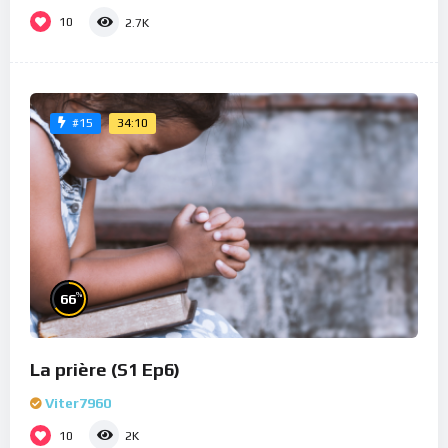
10
2.7K
34:10
#15
%
66
La prière (S1 Ep6)
Viter7960
10
2K