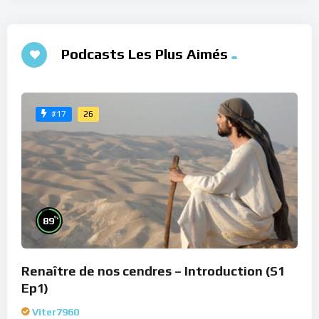
Podcasts Les Plus Aimés
26
#17
%
89
Renaître de nos cendres – Introduction (S1
Ep1)
Viter7960