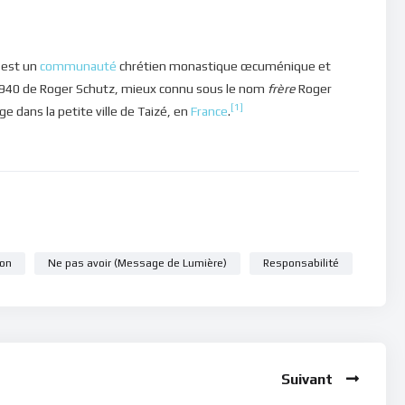
est un
communauté
chrétien monastique œcuménique et
1940 de Roger Schutz, mieux connu sous le nom
frère
Roger
[1]
ège dans la petite ville de Taizé, en
France
.
ion
Ne pas avoir (Message de Lumière)
Responsabilité
Suivant