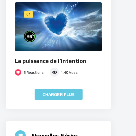
61
%
98
La puissance de l’intention
5
Réactions
1.4K
Vues
CHARGER PLUS
Nouvelles Séries