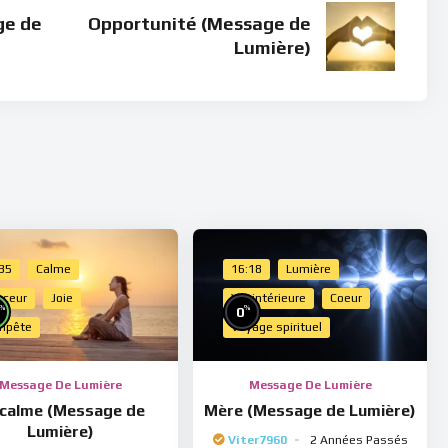
ge de
Opportunité (Message de
Lumière)
:35
Calme
16:18
Lumière
uceur
Joie
Vie intérieure
Coeur
%
%
0
mpête
Voyage spirituel
Message De Lumière
Message De Lumière
 calme (Message de
Mère (Message de Lumière)
Lumière)
Viter7960
2 Années Passés