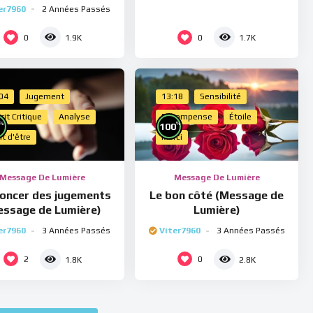
er7960
2 Années Passés
0
0
1.9K
1.7K
:04
Jugement
13:18
Sensibilité
rit Critique
Analyse
Récompense
Étoile
%
%
100
it d'être
Merci
Message De Lumière
Message De Lumière
oncer des jugements
Le bon côté (Message de
essage de Lumière)
Lumière)
er7960
3 Années Passés
Viter7960
3 Années Passés
2
0
1.8K
2.8K