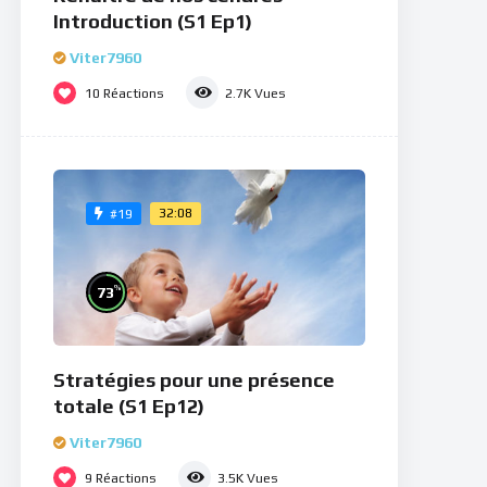
Introduction (S1 Ep1)
Viter7960
10
Réactions
2.7K
Vues
32:08
#19
%
73
Stratégies pour une présence
totale (S1 Ep12)
Viter7960
9
Réactions
3.5K
Vues