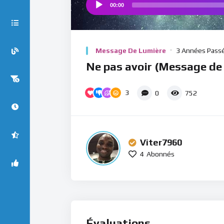
00:00
Audio
Player
Message De Lumière
3 Années Pass
Ne pas avoir (Message de
3
0
752
Viter7960
4
Abonnés
Évaluations