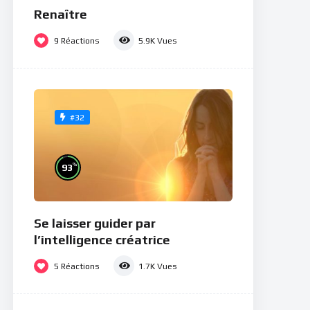
Renaître
9
Réactions
5.9K
Vues
#32
%
93
Se laisser guider par
l’intelligence créatrice
5
Réactions
1.7K
Vues