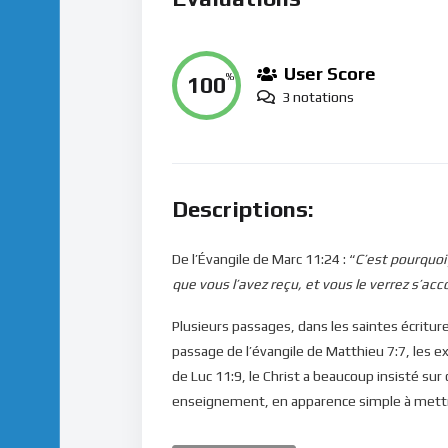
User Score
100
%
3 notations
Descriptions:
De l’Évangile de Marc 11:24 : “
C’est pourquoi
que vous l’avez reçu, et vous le verrez s’acc
Plusieurs passages, dans les saintes écritur
passage de l’évangile de Matthieu 7:7, les ex
de Luc 11:9, le Christ a beaucoup insisté sur c
enseignement, en apparence simple à mettre 
qu’est-ce qui se passe ici ? Comment peut-o