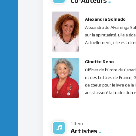
Co-Auteurs
moment de la demande…
Voilà le secret ! C’est donc à chacun de nous,
Alexandra Solnado
l’abondance ! Afin d’avoir ce que nous désiro
Alexandra de Alvarenga Soln
manque, se détacher du résultat et remplir 
sur la spiritualité. Elle 
déjà obtenu ce cadeau du Ciel… La gratitude 
Actuellement, elle est direc
l’épanouissement spirituel de l’être et perm
la foi ! Il ne s’agit guère, ici, de dire : “je veu
Ginette Reno
maintenant, ce que l’on désire est déjà là, 
Officier de l'Ordre du Cana
constamment cette sublime pensée et ce mer
et des Lettres de France, G
monde physique.
de coeur pour le livre de la
Dans le silence de ton coeur, écoute ce mes
aussi assuré la traduction e
Bonne méditation.
1 Item
Artistes