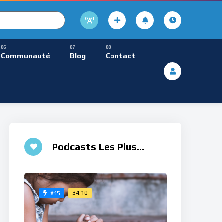
cture
usique Méditative
Communauté
Blog
Contact
De Lecture
ques
Musique Méditative
♮
Podcasts Les Plus
Aimés
34:10
#15