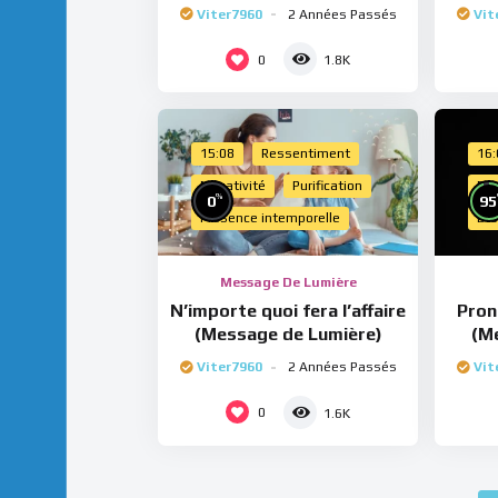
Viter7960
2 Années Passés
Vit
0
1.8K
15:08
Ressentiment
16
Négativité
Purification
Esp
%
0
95
Présence intemporelle
Dro
Message De Lumière
N’importe quoi fera l’affaire
Pron
(Message de Lumière)
(M
Viter7960
2 Années Passés
Vit
0
1.6K