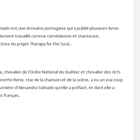
 de savoir faire les bons choix pour s’engager sur la voie de
ns, il faudrait apprendre à ôter de notre coeur le sentiment de
ado est une écrivaine portugaise qui a publié plusieurs livres
tout notre être de la joie exactement comme si nous avions
a également travaillé comme comédienne et chanteuse.
et la reconnaissance constituent un levier incontournable dans
trice du projet Therapy for the Soul...
ettent d’obtenir tout ce que l’on désire. C’est le fondement de
x…” car cela rejète dans le futur. Il faut être sûr que, ici et
et rendre grâce à Dieu pour cela. Lorsque nous gardons
da, chevalier de l'Ordre National du Québec et chevalier des Arts
veilleux sentiment de joie, nos désirs se manifestent dans le
inette Reno, star de la chanson et de la scène, a eu un vrai coup
 lumière d'Alexandra Solnado qu'elle a préfacé, et dont elle a
sage de lumière.
n français.