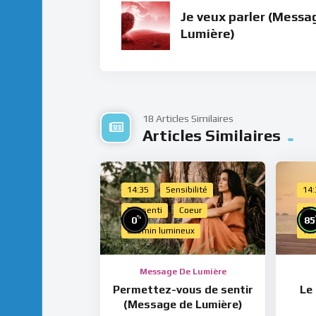
Je veux parler (Messa
Lumière)
18 Articles Similaires
Articles Similaires
14:35
Sensibilité
14
Ressenti
Coeur
Do
%
0
85
Chemin lumineux
Te
Message De Lumière
Permettez-vous de sentir
Le
(Message de Lumière)