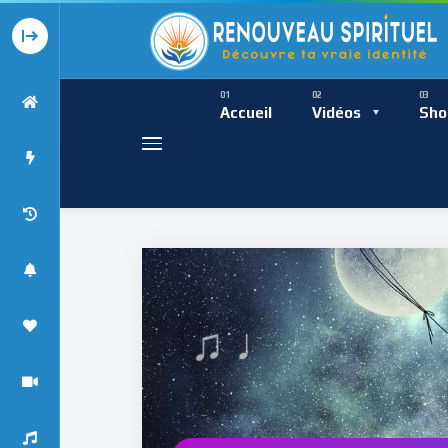
Présence Intempor
Ress
Accueil
Vidéos
Sho
♩
Présence Int
♯