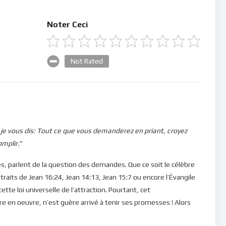
Noter Ceci
Not Rated
 je vous dis: Tout ce que vous demanderez en priant, croyez
omplir.
”
es, parlent de la question des demandes. Que ce soit le célèbre
traits de Jean 16:24, Jean 14:13, Jean 15:7 ou encore l’Évangile
ette loi universelle de l’attraction. Pourtant, cet
en oeuvre, n’est guère arrivé à tenir ses promesses ! Alors
n expliquer cet état de choses ?