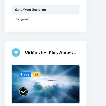
dans
Yvon Gendron
Benjamin
Vidéos les Plus Aimés
53
#14
%
92