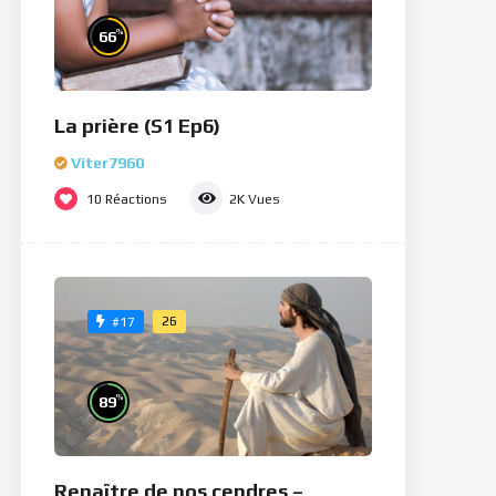
%
66
La prière (S1 Ep6)
Viter7960
10
Réactions
2K
Vues
26
#17
%
89
Renaître de nos cendres –