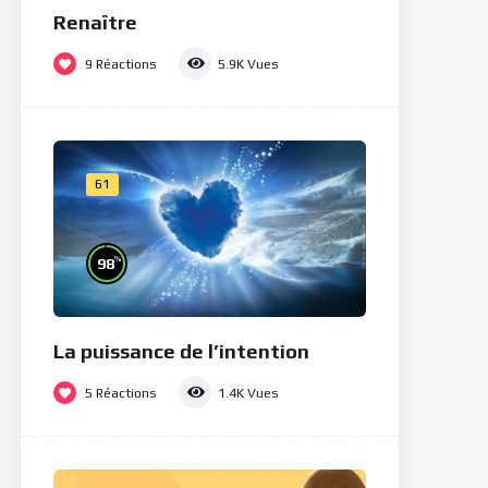
Renaître
9
Réactions
5.9K
Vues
61
%
98
La puissance de l’intention
5
Réactions
1.4K
Vues