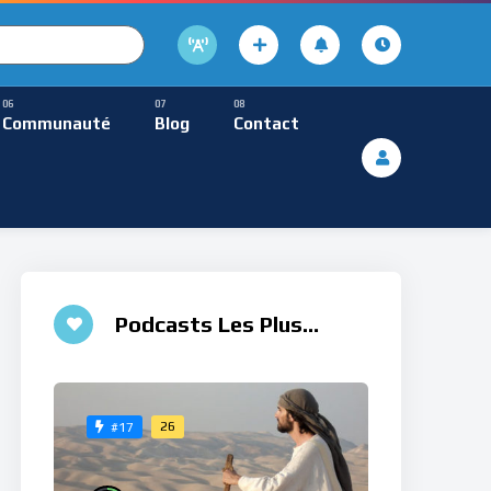
cture
usique Méditative
Communauté
Blog
Contact
De Lecture
ques
Musique Méditative
Podcasts Les Plus
Aimés
26
#17