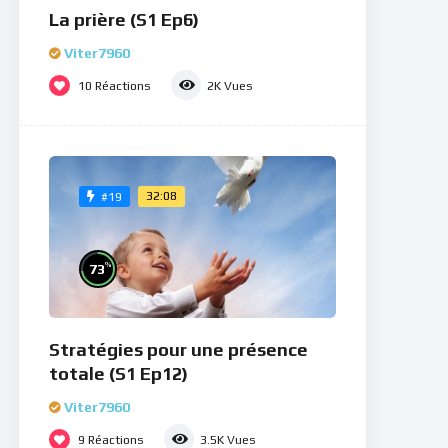
La prière (S1 Ep6)
Viter7960
10
Réactions
2K
Vues
32:08
#19
%
73
Stratégies pour une présence
totale (S1 Ep12)
Viter7960
9
Réactions
3.5K
Vues