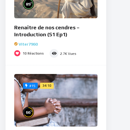
%
89
Renaître de nos cendres –
Introduction (S1 Ep1)
Viter7960
10
Réactions
2.7K
Vues
34:10
#15
%
66