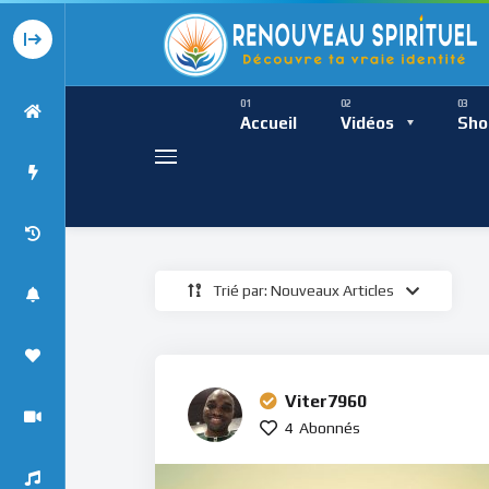
Présence Intempor
Ress
Accueil
Vidéos
Sho
Trié par: Nouveaux Articles
Présence Int
Viter7960
4
Abonnés