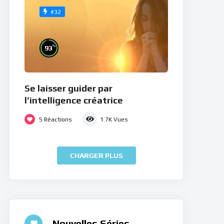
#32
%
93
Se laisser guider par
l’intelligence créatrice
5
Réactions
1.7K
Vues
CHARGER PLUS
Nouvelles Séries