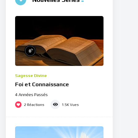
%
0
Sagesse Divine
Foi et Connaissance
4 Années Passés
2
Réactions
1.5K
Vues