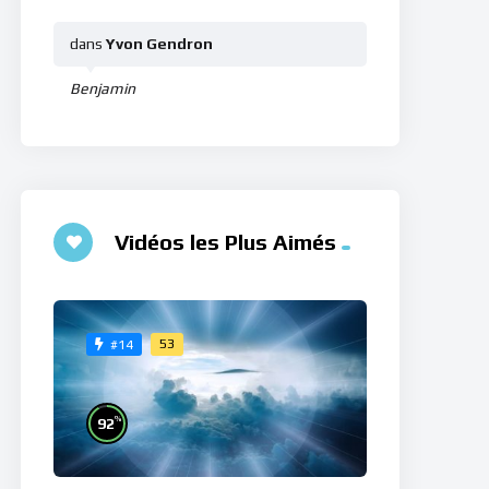
dans
Yvon Gendron
Benjamin
Vidéos les Plus Aimés
53
#14
%
92