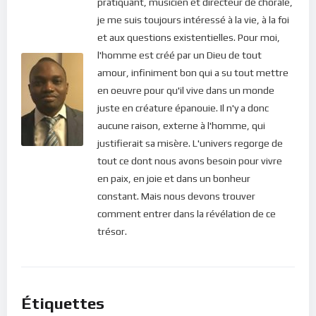
pratiquant, musicien et directeur de chorale,
C’est d’ailleurs cet appel que nous lance Jésus-Christ, quand il
je me suis toujours intéressé à la vie, à la foi
dit : “
Venez à moi vous tous qui êtes fatigués
de porter un
et aux questions existentielles. Pour moi,
lourd fardeau et je vous donnerai le repos. Prenez sur vous
l'homme est créé par un Dieu de tout
mon joug et laissez-moi vous instruire, car je suis doux et
amour, infiniment bon qui a su tout mettre
humble de cœur, et vous trouverez le repos pour vous-
en oeuvre pour qu'il vive dans un monde
mêmes.”
(
Matthieu 11.28-29
.). N’est-ce pas une belle
juste en créature épanouie. Il n'y a donc
occasion de revenir au Seigneur ? N’est pas le moment de
aucune raison, externe à l'homme, qui
prendre la décision de sortir de nos torpeurs et de nos
justifierait sa misère. L'univers regorge de
aigreurs pour revenir à la lumière du Christ ?
tout ce dont nous avons besoin pour vivre
Dans ce podcast, vous trouverez des stratégies simples et
en paix, en joie et dans un bonheur
efficaces pour réduire vos émotions afin de conserver votre
constant. Mais nous devons trouver
énergie au lieu de la dilapider inutilement. Croyez-moi, votre
comment entrer dans la révélation de ce
vie s’en trouvera spectaculairement améliorée.
trésor.
Pour directement vous abonner aux publications, veuillez
cliquer ici : [newsletter_button id=2 label=”S’abonner”
design=”twitter”]
Étiquettes