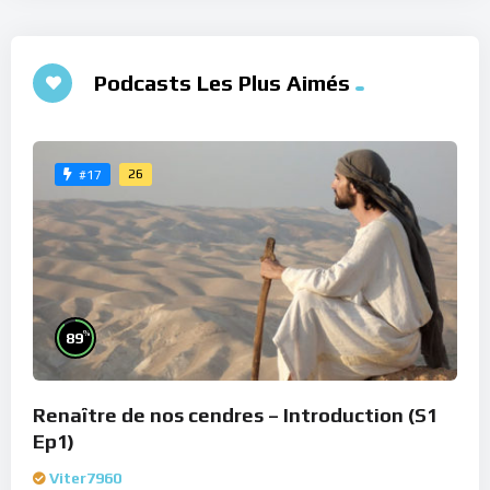
Podcasts Les Plus Aimés
26
#17
%
89
Renaître de nos cendres – Introduction (S1
Ep1)
Viter7960