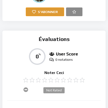
S'ABONNER
Évaluations
User Score
0
%
0 notations
Noter Ceci
Not Rated