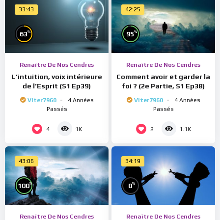
33:43
42:25
%
%
63
95
Renaître De Nos Cendres
Renaître De Nos Cendres
L’intuition, voix intérieure
Comment avoir et garder la
de l’Esprit (S1 Ep39)
foi ? (2e Partie, S1 Ep38)
Viter7960
4 Années
Viter7960
4 Années
Passés
Passés
4
2
1K
1.1K
43:06
34:19
%
%
100
0
Renaître De Nos Cendres
Renaître De Nos Cendres