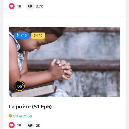
10
2.7K
34:10
#15
%
66
La prière (S1 Ep6)
Viter7960
10
2K