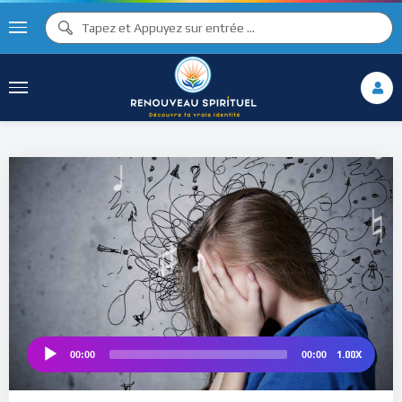
♪
♫ ♩
♩
♫
♯ ♬
♮
1.00X
00:00
00:00
Audio