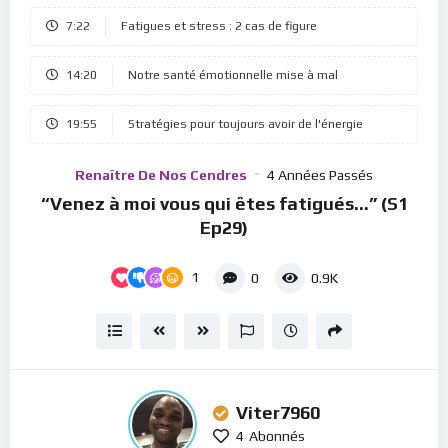
Player
7:22
Fatigues et stress : 2 cas de figure
14:20
Notre santé émotionnelle mise à mal
19:55
Stratégies pour toujours avoir de l'énergie
Renaître De Nos Cendres
4 Années Passés
“Venez à moi vous qui êtes fatigués…” (S1
Ep29)
1
0
0.9K
Viter7960
4
Abonnés