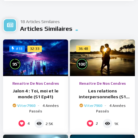
18 Articles Similaires
Articles Similaires
32:33
36:48
#18
%
%
95
100
Renaître De Nos Cendres
Renaître De Nos Cendres
Jalon 4 : Toi, moi et le
Les relations
monde (S1 Ep41)
interpersonnelles (S1
Ep40)
Viter7960
4 Années
Viter7960
4 Années
Passés
Passés
4
2
2.5K
1K