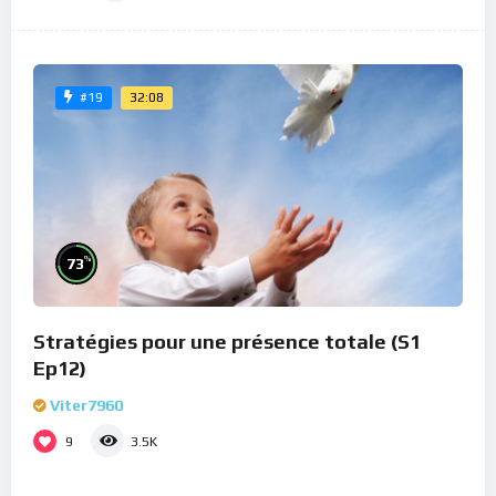
32:08
#19
%
73
Stratégies pour une présence totale (S1
Ep12)
Viter7960
9
3.5K