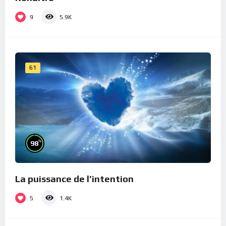
9
5.9K
61
%
98
La puissance de l’intention
5
1.4K