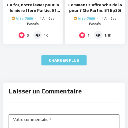
La foi, notre levier pour la
Comment s’affranchir de la
lumière (1ère Partie, S1
peur ? (2e Partie, S1 Ep36)
Ep37)
Viter7960
4 Années
Viter7960
4 Années
Passés
Passés
3
1
1K
1.1K
CHARGER PLUS
Laisser un Commentaire