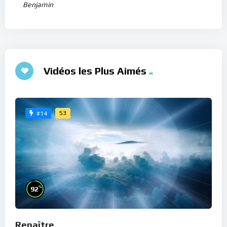
Benjamin
Vidéos les Plus Aimés
53
#14
%
92
Renaître