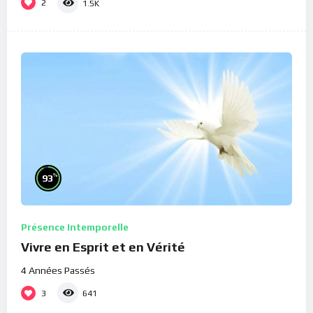
2
1.5K
%
93
Présence Intemporelle
Vivre en Esprit et en Vérité
4 Années Passés
3
641