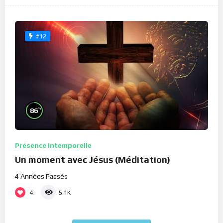
#12
%
86
Présence Intemporelle
Un moment avec Jésus (Méditation)
4 Années Passés
4
5.1K