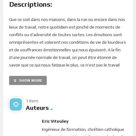
Descriptions:
Que ce soit dans nos maisons, dans la rue ou encore dans nos
lieux de travail, notre quotidien est jonché de moments de
conflits ou d’adversité de toutes sortes. Les émotions sont
omniprésentes et colorent nos conditions de vie de lourdeurs
et de souffrances émotionnelles qui nous épuisent. A la fin
d’une journée normale de travail, on peut être étonné de
savoir que ce qui nous fatigue le plus, ce n’est pas le travail
que nous avons abattu tout au long de notre quart de travail
mais plutôt toutes les émotions que nous avons traversées
SHOW MORE
et qui nous ont, au passage, soutiré une part importante de
notre énergie. Chers frères et soeurs, les émotions et la
1 Item
souffrance qu’elles occasionnent ne sont pas une fatalité. Il y a
Auteurs
véritablement moyen d’améliorer significativement notre
qualité de vie par la présence intemporelle, en vivant
Eric Vitouley
constamment dans le moment présent.
Ingénieur de formation, chrétien catholique