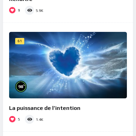
9
5.9K
61
%
98
La puissance de l’intention
5
1.4K