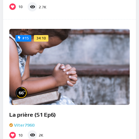
10
2.7K
34:10
#15
%
66
La prière (S1 Ep6)
Viter7960
10
2K