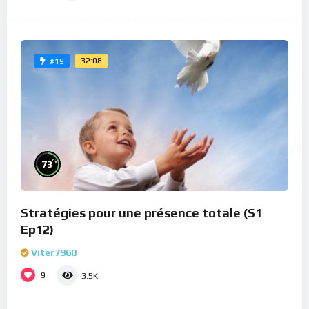
32:08
#19
%
73
Stratégies pour une présence totale (S1
Ep12)
Viter7960
9
3.5K