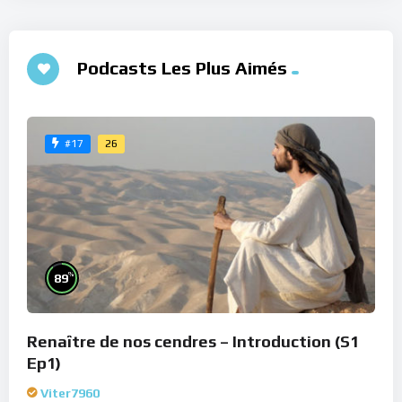
Podcasts Les Plus Aimés
26
#17
%
89
Renaître de nos cendres – Introduction (S1
Ep1)
Viter7960