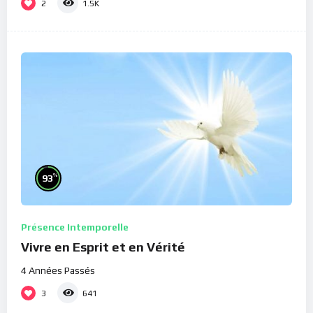
2
1.5K
%
93
Présence Intemporelle
Vivre en Esprit et en Vérité
4 Années Passés
3
641