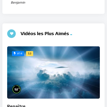
Benjamin
Vidéos les Plus Aimés
53
#14
%
92
Renaître