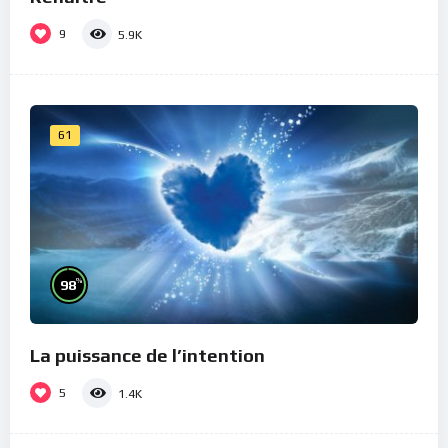
9
5.9K
61
%
98
La puissance de l’intention
5
1.4K