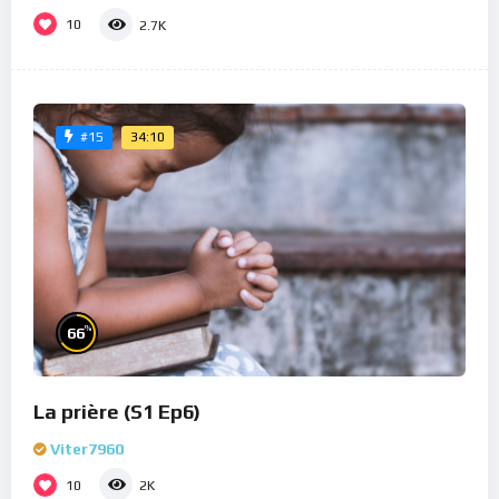
10
2.7K
34:10
#15
%
66
La prière (S1 Ep6)
Viter7960
10
2K