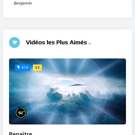
Benjamin
Vidéos les Plus Aimés
53
#14
%
92
Renaître