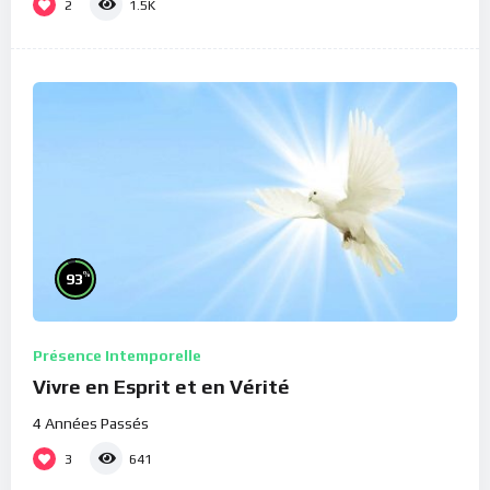
2
1.5K
%
93
Présence Intemporelle
Vivre en Esprit et en Vérité
4 Années Passés
3
641