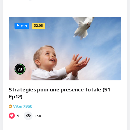
32:08
#19
%
73
Stratégies pour une présence totale (S1
Ep12)
Viter7960
9
3.5K