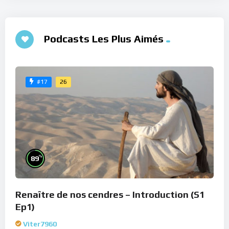
Podcasts Les Plus Aimés
26
#17
%
89
Renaître de nos cendres – Introduction (S1
Ep1)
Viter7960