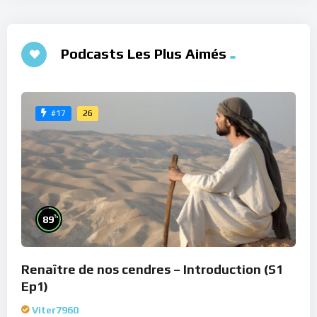
Podcasts Les Plus Aimés
26
#17
%
89
Renaître de nos cendres – Introduction (S1
Ep1)
Viter7960