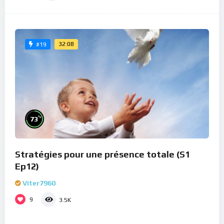
32:08
#19
%
73
Stratégies pour une présence totale (S1
Ep12)
Viter7960
9
3.5K