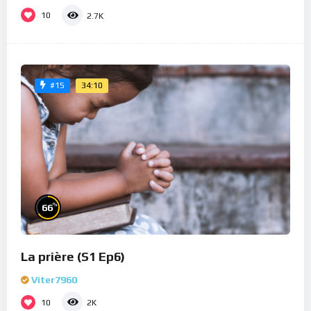
10
2.7K
34:10
#15
%
66
La prière (S1 Ep6)
Viter7960
10
2K