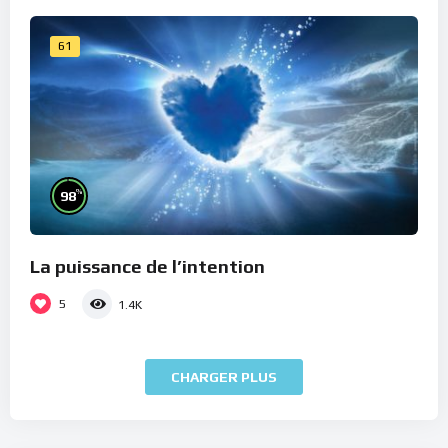
61
%
98
La puissance de l’intention
5
1.4K
CHARGER PLUS