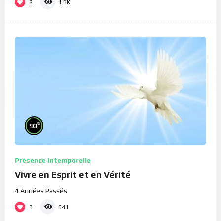
2
1.5K
%
93
Présence Intemporelle
Vivre en Esprit et en Vérité
4 Années Passés
3
641