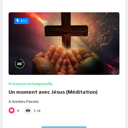
#12
%
86
Présence Intemporelle
Un moment avec Jésus (Méditation)
4 Années Passés
4
5.1K