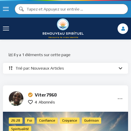
Il y a 1 éléments sur cette page
Trié par: Nouveaux Articles
Viter7960
4
Abonnés
26:28
Foi
Confiance
Croyance
Guérison
Spiritualité