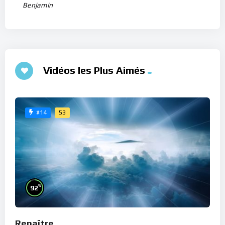
Benjamin
Vidéos les Plus Aimés
53
#14
%
92
Renaître