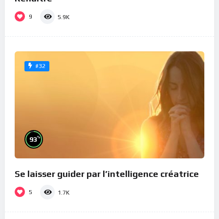
9
5.9K
#32
%
93
Se laisser guider par l’intelligence créatrice
5
1.7K