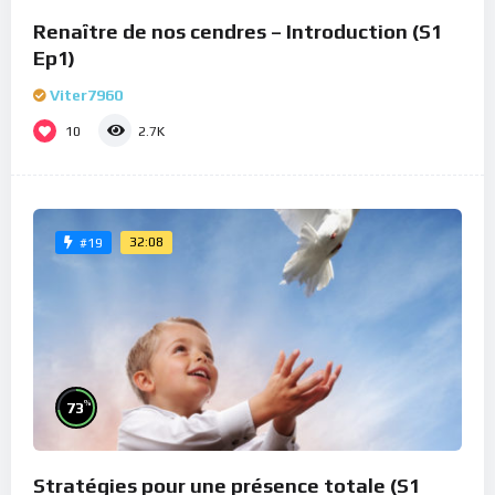
Renaître de nos cendres – Introduction (S1
Ep1)
Viter7960
10
2.7K
32:08
#19
%
73
Stratégies pour une présence totale (S1