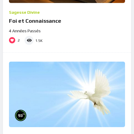
Sagesse Divine
Foi et Connaissance
4 Années Passés
2
1.5K
%
93