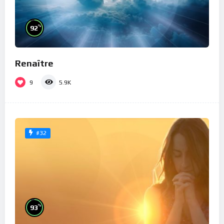
%
92
Renaître
9
5.9K
#32
%
93