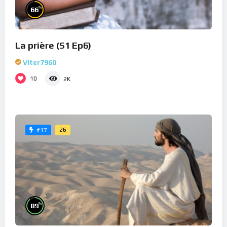
%
66
La prière (S1 Ep6)
Viter7960
10
2K
26
#17
%
89