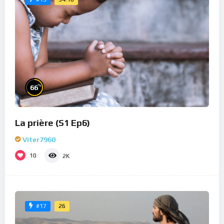
%
66
La prière (S1 Ep6)
Viter7960
10
2K
26
#17