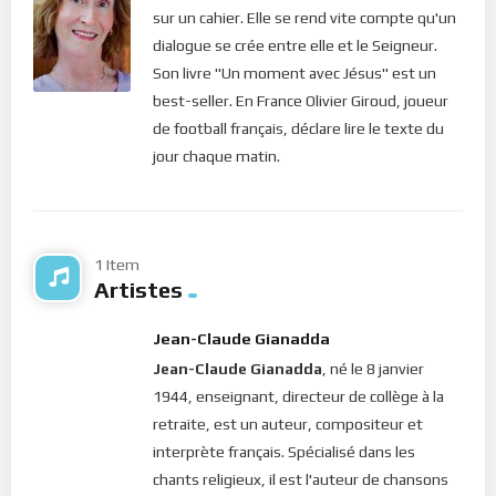
sur un cahier. Elle se rend vite compte qu'un
Bonne méditation.
dialogue se crée entre elle et le Seigneur.
Son livre "Un moment avec Jésus" est un
Pour vous inscrire directement aux publications, veuillez
best-seller. En France Olivier Giroud, joueur
cliquer ici : [newsletter_button id=2 label=”S’abonner”
de football français, déclare lire le texte du
design=”twitter”]
jour chaque matin.
Si vous voulez vous inscrire sur le site (afin d’être en mesure
de poster des commentaires) et pour les publications,
veuillez cliquer ici :
Inscription
1 Item
Artistes
Jean-Claude Gianadda
Jean-Claude Gianadda
, né le 8 janvier
1944, enseignant, directeur de collège à la
retraite, est un auteur, compositeur et
interprète français. Spécialisé dans les
chants religieux, il est l'auteur de chansons