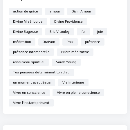
action de grâce
amour
Divin Amour
Divine Miséricorde
Divine Providence
Divine Sagesse
Éric Vitouley
foi
joie
méditation
Oraison
Paix
présence
présence intemporelle
Prière méditative
renouveau spirituel
Sarah Young
Tes pensées déterminent ton dieu
un moment avec Jésus
Vie intérieure
Vivre en conscience
Vivre en pleine conscience
Vivre l'instant présent