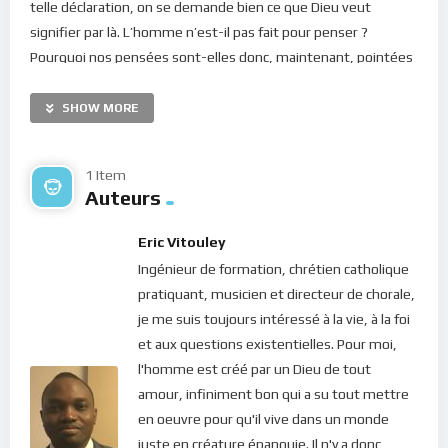
telle déclaration, on se demande bien ce que Dieu veut
signifier par là. L’homme n’est-il pas fait pour penser ?
Pourquoi nos pensées sont-elles donc, maintenant, pointées
du doigt comme étant potentiellement nuisibles ? Pourquoi
devrions-nous y faire attention ?
SHOW MORE
En soufflant dans les narines de l’homme, le Seigneur crée
une âme vivante, c’est à dire une substance spirituelle
1 Item
Auteurs
représentant la forme de toutes les choses qui appartiennent
à l’Amour et à la Sagesse chez l’homme (Génèse 2. 7). Ceci fait
Eric Vitouley
de nous des esprits, entités dont la vie est donnée par
Ingénieur de formation, chrétien catholique
l’activité intime de l’Amour de Dieu, à travers nos affections et
pratiquant, musicien et directeur de chorale,
nos pensées. Pour l’esprit humain, les pensées sont donc
je me suis toujours intéressé à la vie, à la foi
d’une importance capitale car elles sont la lumière du coeur
et aux questions existentielles. Pour moi,
(ou de la volonté).
l'homme est créé par un Dieu de tout
Lorsque notre esprit est constamment occupé par des
amour, infiniment bon qui a su tout mettre
pensées, nous sommes lié(e). Et quand ce sont des pensées
en oeuvre pour qu'il vive dans un monde
sombres, nous sommes plongé(e) dans les ténèbres. C’est le
juste en créature épanouie. Il n'y a donc