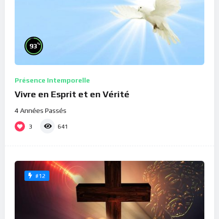
%
93
Présence Intemporelle
Vivre en Esprit et en Vérité
4 Années Passés
3
641
#12