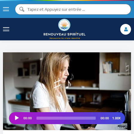
♫ ♩
♩
♫
♯ ♬
♮
♯ ♪
1.00X
00:00
00:00
Audio