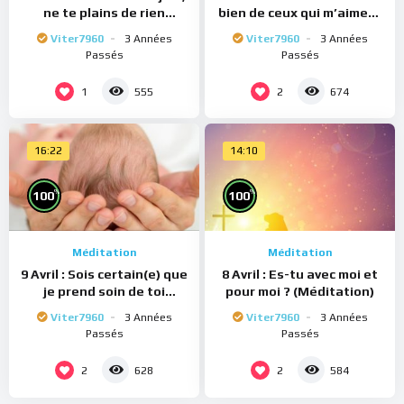
ne te plains de rien
bien de ceux qui m’aiment
(Méditation)
(Méditation)
Viter7960
3 Années
Viter7960
3 Années
Passés
Passés
1
2
555
674
16:22
14:10
%
%
100
100
Méditation
Méditation
9 Avril : Sois certain(e) que
8 Avril : Es-tu avec moi et
je prend soin de toi
pour moi ? (Méditation)
(Méditation)
Viter7960
3 Années
Viter7960
3 Années
Passés
Passés
2
2
628
584