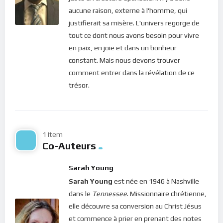
signe que nous nous sommes attaché(e) à des choses de ce
aucune raison, externe à l'homme, qui
monde, des choses qui ne sont pas compatibles avec
justifierait sa misère. L'univers regorge de
l’essence profonde de notre âme. Nous ne pouvons donc avoir
tout ce dont nous avons besoin pour vivre
la paix aussi longtemps que nous sommes dans un tel état.
en paix, en joie et dans un bonheur
Ceci nous rend esclaves des choses qui nous assaillent. Voilà
constant. Mais nous devons trouver
comment nous nous retrouvons à adorer toutes ces choses.
comment entrer dans la révélation de ce
Ce sont des sortes de pactes qui asservissent, nous éloignant
trésor.
des grâces du véritable Amour !
Chers frères et soeurs, le Christ nous dit en ce jour : “
adore-
moi, et moi seul !
“. Par là, le Seigneur nous demande, non pas
1 Item
de proclamer notre foi du bout des lèvres, mais de Lui
Co-Auteurs
accorder toute la place. Nos pensées doivent être fixées sur
Lui. Car lorsque nous acceptons d’être envahi(e) par les soucis,
Sarah Young
ce sont elles qui deviennent nos idoles. Mais au contraire, si
Sarah Young
est née en 1946 à Nashville
nous décidons de vivre dans la paix, c’est le Christ qui vit en
dans le
Tennessee
. Missionnaire chrétienne,
nous. Donnons à notre esprit l’occasion de se détendre dans
elle découvre sa conversion au Christ Jésus
le royaume des cieux que Dieu a mis au fond de notre être !
et commence à prier en prenant des notes