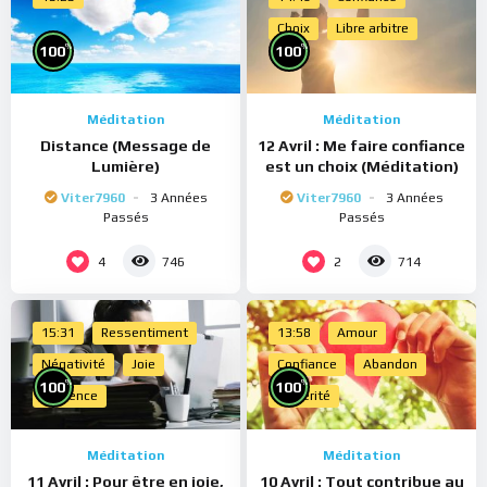
Choix
Libre arbitre
%
%
100
100
Méditation
Méditation
Distance (Message de
12 Avril : Me faire confiance
Lumière)
est un choix (Méditation)
Viter7960
3 Années
Viter7960
3 Années
Passés
Passés
4
2
746
714
15:31
Ressentiment
13:58
Amour
Négativité
Joie
Confiance
Abandon
%
%
100
100
Présence
Sincérité
Méditation
Méditation
11 Avril : Pour être en joie,
10 Avril : Tout contribue au