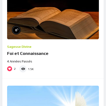
%
0
Sagesse Divine
Foi et Connaissance
4 Années Passés
2
1.5K