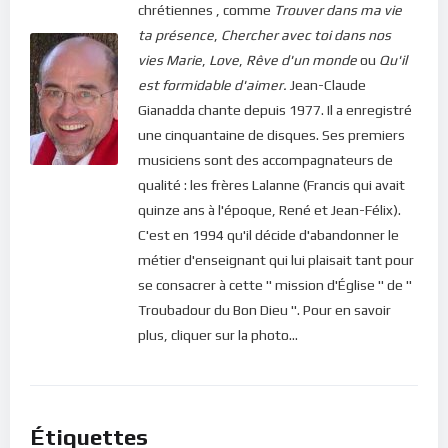
chrétiennes , comme
Trouver dans ma vie
ta présence
,
Chercher avec toi dans nos
vies
Marie
,
Love
,
Rêve d'un monde
ou
Qu'il
est formidable d'aimer.
Jean-Claude
Gianadda chante depuis 1977. Il a enregistré
une cinquantaine de disques. Ses premiers
musiciens sont des accompagnateurs de
qualité : les frères Lalanne (Francis qui avait
quinze ans à l'époque, René et Jean-Félix).
C'est en 1994 qu'il décide d'abandonner le
métier d'enseignant qui lui plaisait tant pour
se consacrer à cette " mission d'Église " de "
Troubadour du Bon Dieu ". Pour en savoir
plus, cliquer sur la photo...
Étiquettes