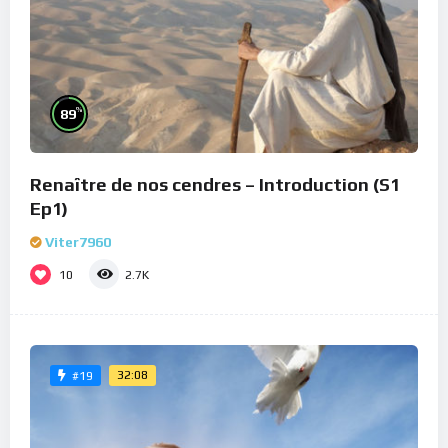
%
89
Renaître de nos cendres – Introduction (S1
Ep1)
Viter7960
10
2.7K
32:08
#19