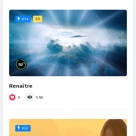
53
#14
%
92
Renaître
9
5.9K
#32