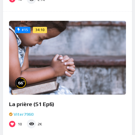
34:10
#15
%
66
La prière (S1 Ep6)
Viter7960
10
2K