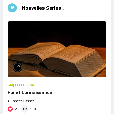
Nouvelles Séries
%
0
Sagesse Divine
Foi et Connaissance
4 Années Passés
2
1.5K