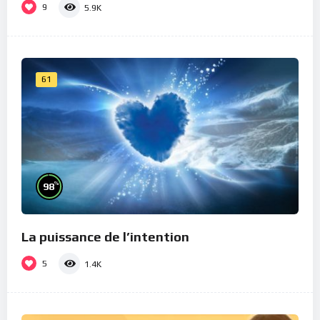
9
5.9K
61
%
98
La puissance de l’intention
5
1.4K