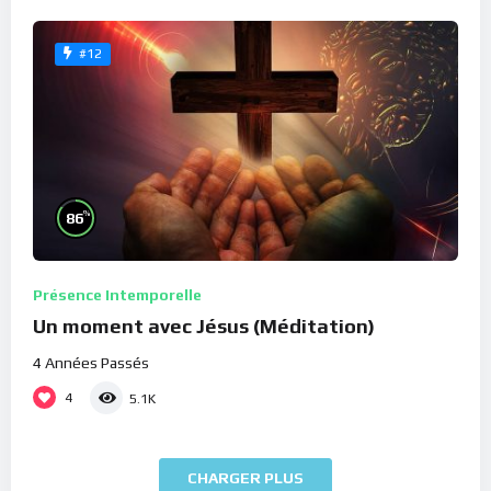
#12
%
86
Présence Intemporelle
Un moment avec Jésus (Méditation)
4 Années Passés
4
5.1K
CHARGER PLUS