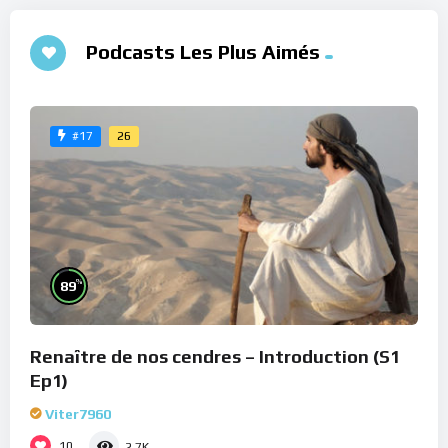
Podcasts Les Plus Aimés
26
#17
%
89
Renaître de nos cendres – Introduction (S1
Ep1)
Viter7960
10
2.7K