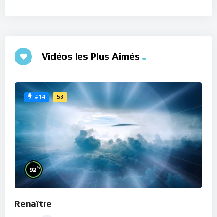
Vidéos les Plus Aimés
53
#14
%
92
Renaître