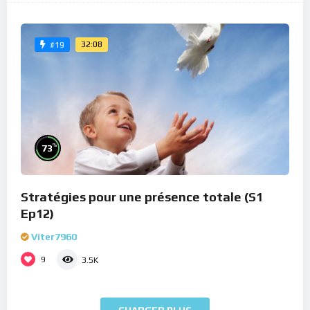
32:08
#19
%
73
Stratégies pour une présence totale (S1
Ep12)
Viter7960
9
3.5K
CHARGER PLUS