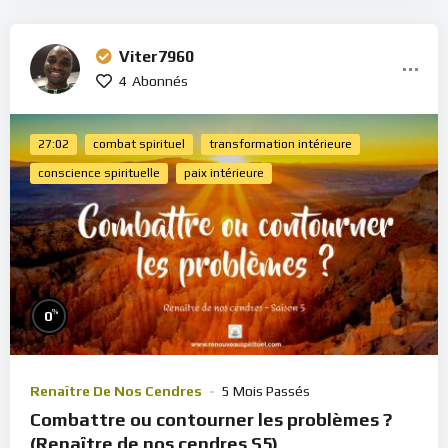
Viter7960
4
Abonnés
27:02
combat spirituel
transformation intérieure
conscience spirituelle
paix intérieure
%
0
Renaître De Nos Cendres
5 Mois Passés
Combattre ou contourner les problèmes ?
(Renaître de nos cendres S5)