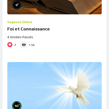
%
0
Sagesse Divine
Foi et Connaissance
4 Années Passés
2
1.5K
%
93