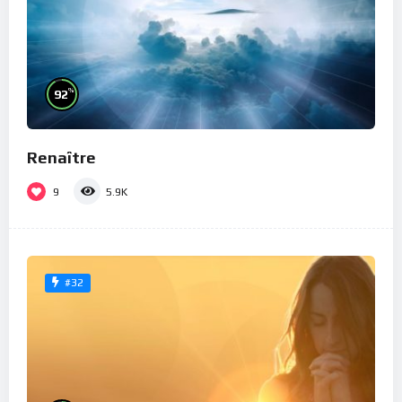
%
92
Renaître
9
5.9K
#32