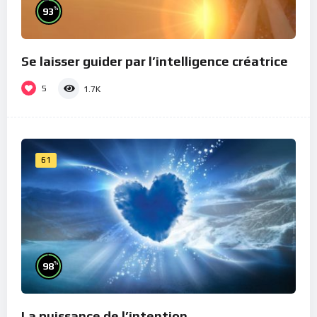
%
93
Se laisser guider par l’intelligence créatrice
5
1.7K
61
%
98
La puissance de l’intention