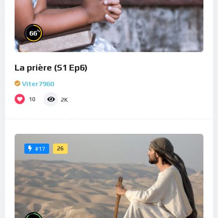
%
66
La prière (S1 Ep6)
Viter7960
10
2K
26
#17