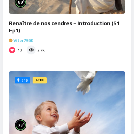
%
89
Renaître de nos cendres – Introduction (S1
Ep1)
Viter7960
10
2.7K
32:08
#19
%
73