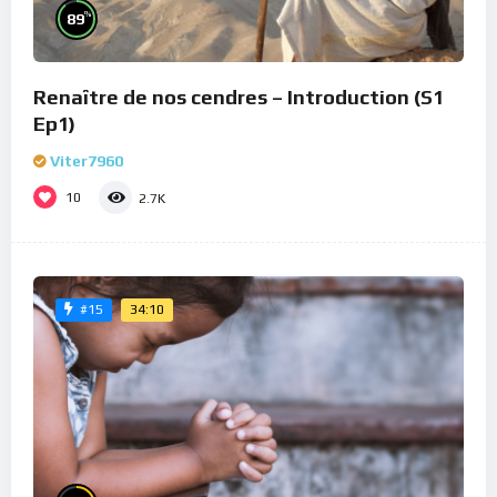
%
89
Renaître de nos cendres – Introduction (S1
Ep1)
Viter7960
10
2.7K
34:10
#15