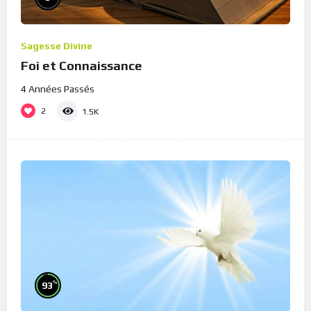
Sagesse Divine
Foi et Connaissance
4 Années Passés
2
1.5K
%
93