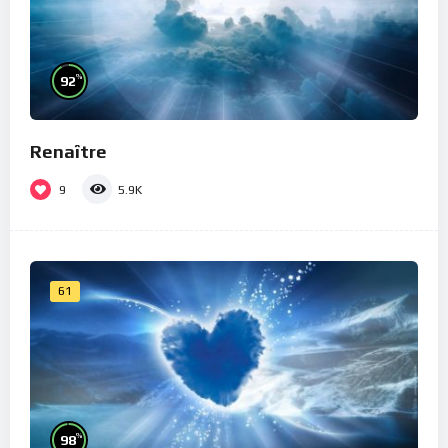
%
92
Renaître
9
5.9K
61
%
98