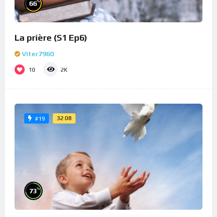
%
66
La prière (S1 Ep6)
Viter7960
10
2K
32:08
#19
%
73