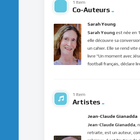
Répondras-tu, aujourd’hui, à l’appel de ton D
1 Item
Co-Auteurs
Bonne méditation
Sarah Young
Pour vous inscrire directement aux publicatio
Sarah Young
est née en 1
label=”S’abonner” design=”twitter”]
elle découvre sa conversio
Si vous voulez vous inscrire sur le site (af
un cahier. Elle se rend vit
publications, veuillez cliquer ici :
Inscription
livre "Un moment avec Jésus
football français, déclare l
1 Item
Artistes
Jean-Claude Gianadda
Jean-Claude Gianadda
, 
retraite, est un auteur, co