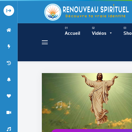
Présence Intempor
Ress
Accueil
Vidéos
Sho
♩
Présence Int
♯