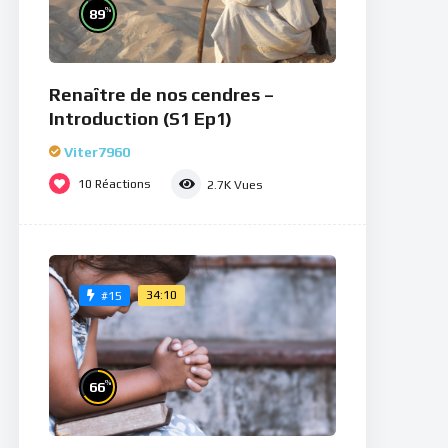
%
89
Renaître de nos cendres –
Introduction (S1 Ep1)
Viter7960
10
Réactions
2.7K
Vues
34:10
#15
%
66