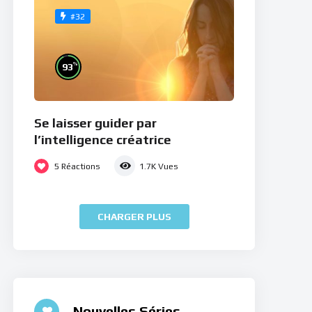
#32
%
93
Se laisser guider par
l’intelligence créatrice
5
Réactions
1.7K
Vues
CHARGER PLUS
Nouvelles Séries