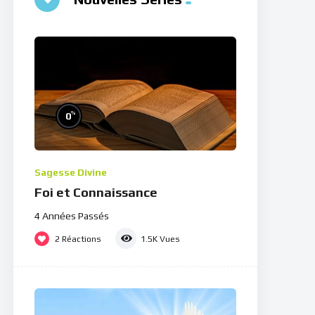
%
0
Sagesse Divine
Foi et Connaissance
4 Années Passés
2
Réactions
1.5K
Vues