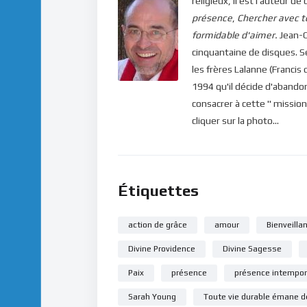
religieux, il est l'auteur
présence
,
Chercher avec t
formidable d'aimer.
Jean-C
cinquantaine de disques. 
les frères Lalanne (Francis 
1994 qu'il décide d'abandon
consacrer à cette " mission
cliquer sur la photo...
Étiquettes
action de grâce
amour
Bienveilla
Divine Providence
Divine Sagesse
Paix
présence
présence intempor
Sarah Young
Toute vie durable émane d