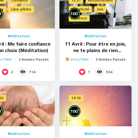
:46
Confiance
15:31
Ressentiment
ix
Libre arbitre
Négativité
Joie
%
%
0
100
Présence
Méditation
Méditation
il : Me faire confiance
11 Avril : Pour être en joie,
un choix (Méditation)
ne te plains de rien
(Méditation)
er7960
3 Années Passés
Viter7960
3 Années Passés
2
1
714
554
:22
14:10
%
%
0
100
Méditation
Méditation