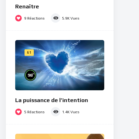
Renaître
9
Réactions
5.9K
Vues
61
%
98
La puissance de l’intention
5
Réactions
1.4K
Vues