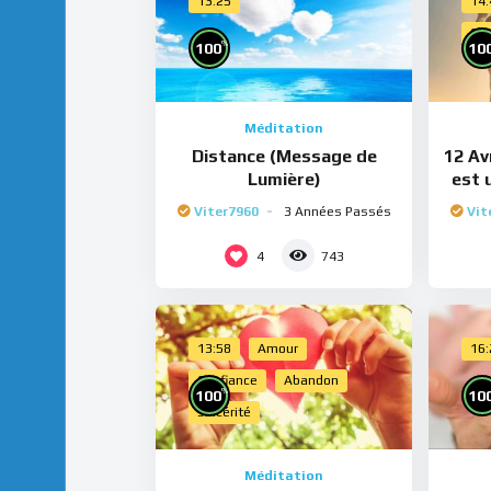
13:25
14
Cho
%
100
10
Méditation
Distance (Message de
12 Avr
Lumière)
est 
Viter7960
3 Années Passés
Vit
4
743
13:58
Amour
16
Confiance
Abandon
%
100
10
Sincérité
Méditation