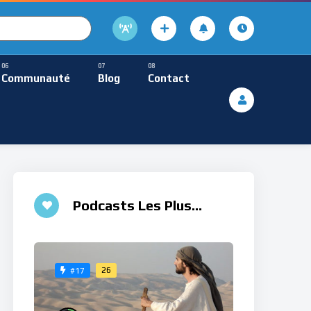
cture
usique Méditative
Communauté
Blog
Contact
De Lecture
ques
Musique Méditative
♮
Podcasts Les Plus
Aimés
26
#17