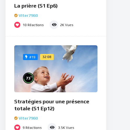
La prière (S1 Ep6)
Viter7960
10
Réactions
2K
Vues
32:08
#19
%
73
Stratégies pour une présence
totale (S1 Ep12)
Viter7960
9
Réactions
3.5K
Vues