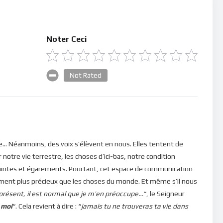
Noter Ceci
Not Rated
prie… Néanmoins, des voix s’élèvent en nous. Elles tentent de
 notre vie terrestre, les choses d’ici-bas, notre condition
aintes et égarements. Pourtant, cet espace de communication
iniment plus précieux que les choses du monde. Et même s’il nous
résent, il est normal que je m’en préoccupe…
“, le Seigneur
 moi
“. Cela revient à dire : “
jamais tu ne trouveras ta vie dans