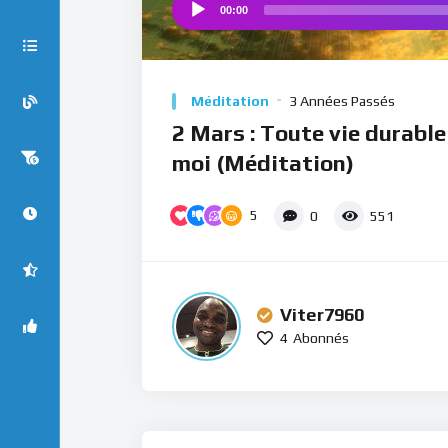
00:00
Audio
Player
Méditation
3 Années Passés
2 Mars : Toute vie durabl
moi (Méditation)
5
0
551
Viter7960
4
Abonnés