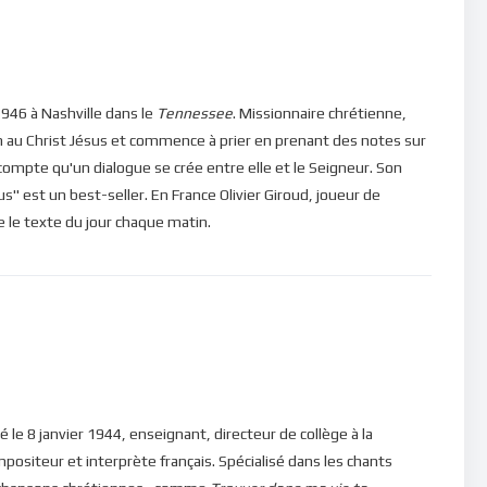
ieu ?
ns, veuillez cliquer ici : [newsletter_button id=2
946 à Nashville dans le
Tennessee
. Missionnaire chrétienne,
n au Christ Jésus et commence à prier en prenant des notes sur
in d’être en mesure de poster des commentaires) et pour les
e compte qu'un dialogue se crée entre elle et le Seigneur. Son
" est un best-seller. En France Olivier Giroud, joueur de
ire le texte du jour chaque matin.
né le 8 janvier 1944, enseignant, directeur de collège à la
mpositeur et interprète français. Spécialisé dans les chants