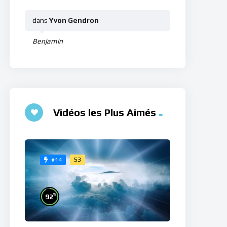
dans
Yvon Gendron
Benjamin
Vidéos les Plus Aimés
53
#14
%
92