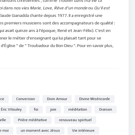
 de chansons chrétiennes , comme
Trouver dans ma vie ta
oi dans nos vies
Marie
,
Love
,
Rêve d'un monde
ou
Qu'il est
laude Gianadda chante depuis 1977. Il a enregistré une
Ses premiers musiciens sont des accompagnateurs de qualité :
qui avait quinze ans à l'époque, René et Jean-Félix). C'est en
ner le métier d'enseignant qui lui plaisait tant pour se
 d'Église " de " Troubadour du Bon Dieu ". Pour en savoir plus,
nce
Conversion
Divin Amour
Divine Miséricorde
Éric Vitouley
foi
joie
méditation
Oraison
elle
Prière méditative
renouveau spirituel
e moi
un moment avec Jésus
Vie intérieure