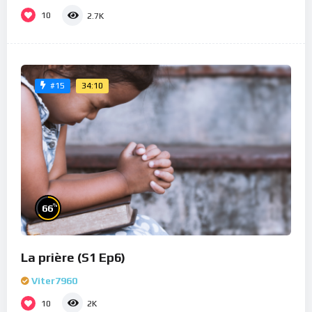
10
2.7K
34:10
#15
%
66
La prière (S1 Ep6)
Viter7960
10
2K