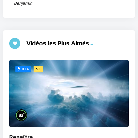
Benjamin
Vidéos les Plus Aimés
53
#14
%
92
Renaître