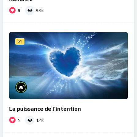
9
5.9K
61
%
98
La puissance de l’intention
5
1.4K