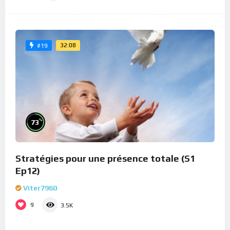
32:08
#19
%
73
Stratégies pour une présence totale (S1
Ep12)
Viter7960
9
3.5K