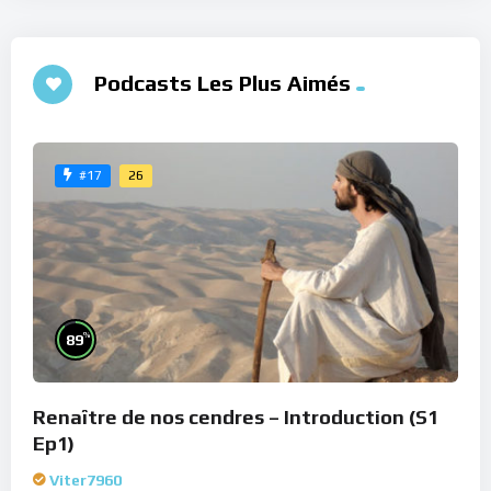
Podcasts Les Plus Aimés
26
#17
%
89
Renaître de nos cendres – Introduction (S1
Ep1)
Viter7960