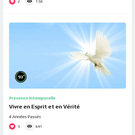
2
1.5K
%
93
Présence Intemporelle
Vivre en Esprit et en Vérité
4 Années Passés
3
641