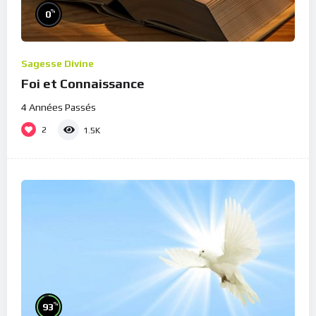
%
0
Sagesse Divine
Foi et Connaissance
4 Années Passés
2
1.5K
%
93