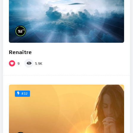
%
92
Renaître
9
5.9K
#32