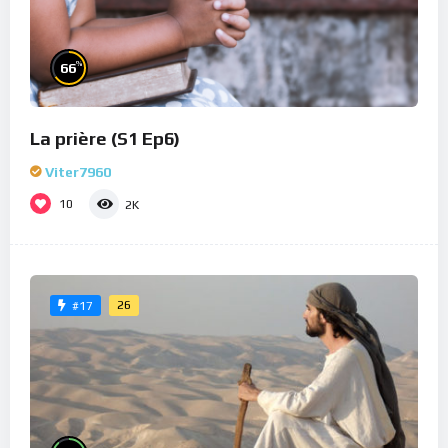
%
66
La prière (S1 Ep6)
Viter7960
10
2K
26
#17