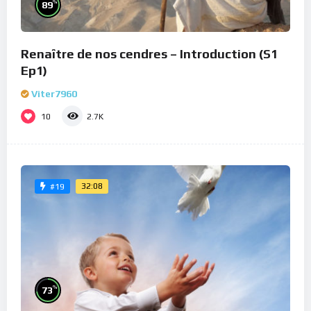
%
89
Renaître de nos cendres – Introduction (S1
Ep1)
Viter7960
10
2.7K
32:08
#19
%
73