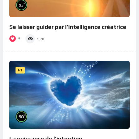
%
93
Se laisser guider par l’intelligence créatrice
5
1.7K
61
%
98
La puissance de l’intention