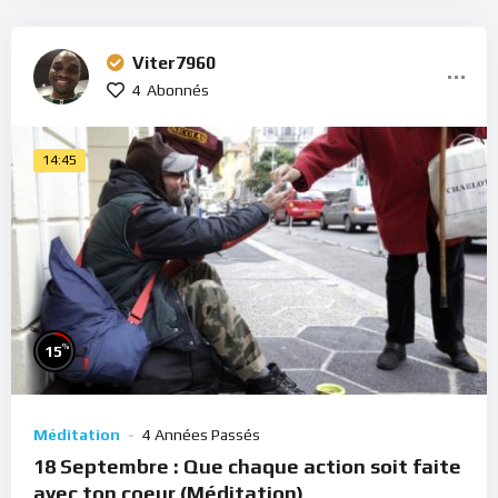
Viter7960
4
Abonnés
14:45
%
15
Méditation
4 Années Passés
18 Septembre : Que chaque action soit faite
avec ton coeur (Méditation)