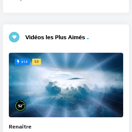
Vidéos les Plus Aimés
53
#14
%
92
Renaître