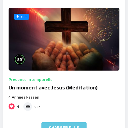
#12
%
86
Présence Intemporelle
Un moment avec Jésus (Méditation)
4 Années Passés
4
5.1K
CHARGER PLUS