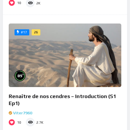
10
2K
26
#17
%
89
Renaître de nos cendres – Introduction (S1
Ep1)
Viter7960
10
2.7K