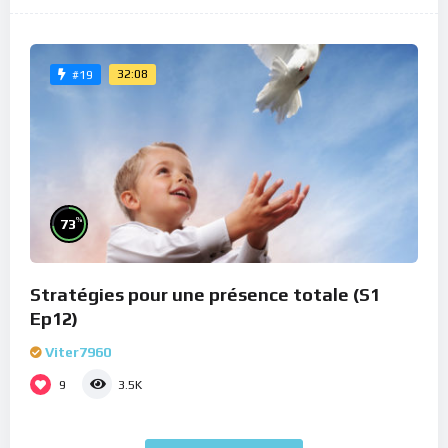
32:08
#19
%
73
Stratégies pour une présence totale (S1
Ep12)
Viter7960
9
3.5K