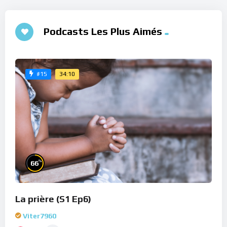
Podcasts Les Plus Aimés
34:10
#15
%
66
La prière (S1 Ep6)
Viter7960