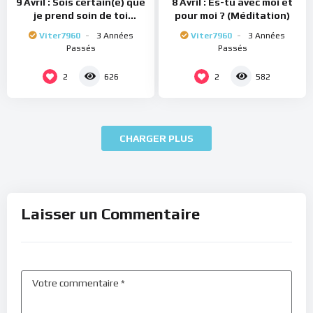
9 Avril : Sois certain(e) que
8 Avril : Es-tu avec moi et
je prend soin de toi
pour moi ? (Méditation)
(Méditation)
Viter7960
3 Années
Viter7960
3 Années
Passés
Passés
2
2
626
582
CHARGER PLUS
Laisser un Commentaire