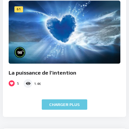
61
%
98
La puissance de l’intention
5
1.4K
CHARGER PLUS