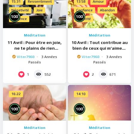
15:31
Ressentiment
13:58
Amour
Négativité
Joie
Confiance
Abandon
%
%
100
100
Présence
Sincérité
Méditation
Méditation
11 Avril : Pour être en joie,
10 Avril : Tout contribue au
ne te plains de rien
bien de ceux qui m’aiment
(Méditation)
(Méditation)
Viter7960
3 Années
Viter7960
3 Années
Passés
Passés
1
2
552
671
16:22
14:10
%
%
100
100
Méditation
Méditation