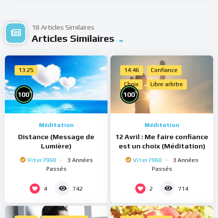
18 Articles Similaires
Articles Similaires
13:25
14:46
Confiance
Choix
Libre arbitre
%
%
100
100
Méditation
Méditation
Distance (Message de
12 Avril : Me faire confiance
Lumière)
est un choix (Méditation)
Viter7960
3 Années
Viter7960
3 Années
Passés
Passés
4
2
742
714