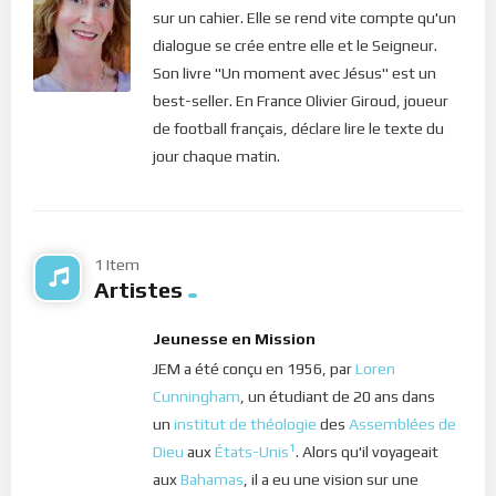
sur un cahier. Elle se rend vite compte qu'un
où nous sommes déjà comblé(e) de cette bénédiction. Ainsi,
dialogue se crée entre elle et le Seigneur.
si nous voulons être remplie de la paix du Seigneur, nul besoin
Son livre "Un moment avec Jésus" est un
de la chercher dans les choses du monde, il suffit de venir en
best-seller. En France Olivier Giroud, joueur
sa présence pour se laisser entourer de cette paix ! Elle
de football français, déclare lire le texte du
foisonne à profusion dans cet espace sacré de notre coeur où
jour chaque matin.
habite le Christ. Alors, apprenons à cultiver la confiance en
Dieu, même au milieu de l’adversité et des épreuves car c’est
justement là que sa paix jaillit en nous.
Bonne méditation.
1 Item
Artistes
Pour vous inscrire directement aux publications, veuillez
cliquer ici : [newsletter_button id=2 label=”S’abonner”
Jeunesse en Mission
design=”twitter”]
JEM a été conçu en 1956, par
Loren
Cunningham
, un étudiant de 20 ans dans
Si vous voulez vous inscrire sur le site (afin d’être en mesure
un
institut de théologie
des
Assemblées de
de poster des commentaires) et pour les publications,
1
Dieu
aux
États-Unis
. Alors qu'il voyageait
veuillez cliquer ici :
Inscription
aux
Bahamas
, il a eu une vision sur une