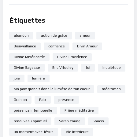
Étiquettes
abandon
action de grâce
amour
Bienveillance
confiance
Divin Amour
Divine Miséricorde
Divine Providence
Divine Sagesse
Éric Vitouley
foi
Inquiétude
joie
lumière
Ma paix grandit dans la lumière de ton coeur
méditation
Oraison
Paix
présence
présence intemporelle
Prière méditative
renouveau spirituel
Sarah Young
Soucis
un moment avec Jésus
Vie intérieure