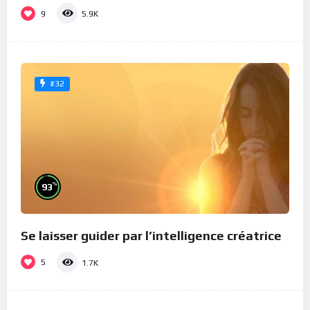
9
5.9K
#32
%
93
Se laisser guider par l’intelligence créatrice
5
1.7K