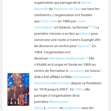
organisation qui partagerait la
Bonne
Nouvelle
du
Royaume de Dieu
sur tous les
continents. L'organisation est fondée
aux
États-Unis
en 1960 par
Loren
2
,
3
,
4
Cunningham
et Darlene, sa femme
. La
première mission a eu lieu au
Liberia
pour
construire une route à travers la jungle afin
5
de desservir un centre pour
lépreux
. En
1964, l’organisation est
6
devenue
interdénominationnelle
. Elle
s’établit en Europe et fonde en 1969 un
7
centre de formation à
Lausanne
, en Suisse
.
JEM a été affiliée à l'ONG
humanitaire
chrétienne
Mercy Ships
depuis sa fondation
8
en 1978 jusqu'à 2003
. En
1987
, elle
participe à l’organisation de la
première
Marche pour
Jésus
à
Londres
en
Angleterre
avec les