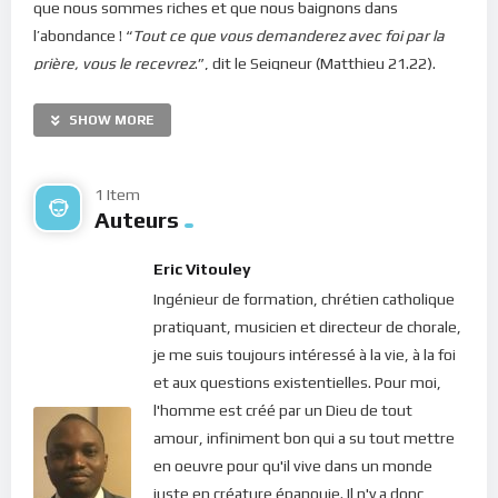
que nous sommes riches et que nous baignons dans
l’abondance ! “
Tout ce que vous demanderez avec foi par la
prière, vous le recevrez
.”, dit le Seigneur (Matthieu 21.22).
Mais pourquoi une telle promesse, aussi mirobolante soit-
elle, n’arrive toujours pas à trouver écho dans notre vie ? En
SHOW MORE
effet, nous parcourons chaque jour les sentiers de ce monde à
la recherche des voies et moyens pour combler nos besoins.
1 Item
Et, au-delà de tout, que désire notre coeur sinon la paix et la
Auteurs
joie de Dieu ? Hélas, nous recherchons ces trésors dans les
choses du monde : le travail, les biens matériels, le pouvoir et
Eric Vitouley
la position sociale, l’apparence, etc. Et pourtant, Dieu se tient
Ingénieur de formation, chrétien catholique
là, en nous, dans notre coeur avec une telle abondance de sa
pratiquant, musicien et directeur de chorale,
paix ! Pourquoi ne le percevons-nous pas ?
je me suis toujours intéressé à la vie, à la foi
et aux questions existentielles. Pour moi,
Chers frères et soeurs, notre processus de communication
l'homme est créé par un Dieu de tout
avec le ciel est un souvent biaisé. Dans nos prières, nous
amour, infiniment bon qui a su tout mettre
parlons beaucoup et nous communiquons peu. A l’instar des
en oeuvre pour qu'il vive dans un monde
pharisiens, nous rabâchons tandis que notre coeur est loin du
juste en créature épanouie. Il n'y a donc