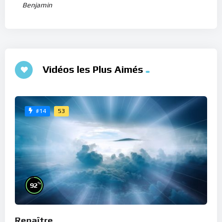
Benjamin
Vidéos les Plus Aimés
53
#14
%
92
Renaître