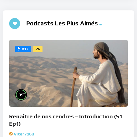
Podcasts Les Plus Aimés
26
#17
%
89
Renaître de nos cendres – Introduction (S1
Ep1)
Viter7960