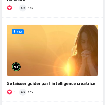
9
5.9K
#32
%
93
Se laisser guider par l’intelligence créatrice
5
1.7K