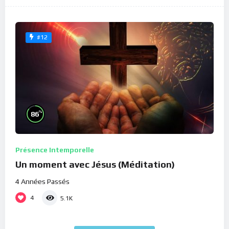
#12
%
86
Présence Intemporelle
Un moment avec Jésus (Méditation)
4 Années Passés
4
5.1K