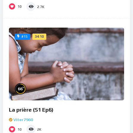
10
2.7K
34:10
#15
%
66
La prière (S1 Ep6)
Viter7960
10
2K