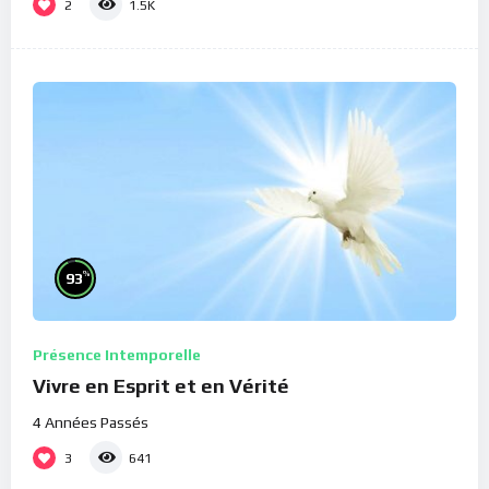
2
1.5K
%
93
Présence Intemporelle
Vivre en Esprit et en Vérité
4 Années Passés
3
641