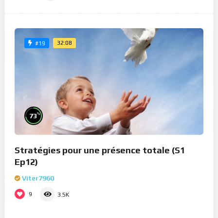
32:08
#19
%
73
Stratégies pour une présence totale (S1
Ep12)
Viter7960
9
3.5K