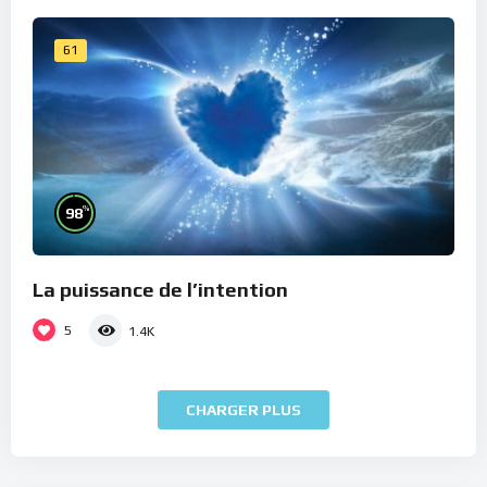
61
%
98
La puissance de l’intention
5
1.4K
CHARGER PLUS