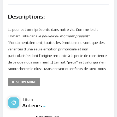
Descriptions:
La peur est omniprésente dans notre vie. Comme le dit
Eckhart Tolle dans
le pouvoir du moment présent
:
“Fondamentalement, toutes les émotions ne sont que des
variantes d’une seule émotion primordiale et non
particularisée dont l’origine remonte à la perte de conscience
de ce que nous sommes […] Le mot “
peur
” est celui qui s’en
rapprocherait le plus”. Mais en tant qu’enfants de Dieu, nous
n’avons pas hérité d’un Esprit de timidité ou de peur, mais
plutôt d’un Esprit de force, d’amour et de sagesse (2
SHOW MORE
Timothée 1:7). Nous tombons donc dans la peur, seulement
quand nous vivons loin de Dieu, dans la chair, dans l’égo. Et
1 Item
dans cet état, nous devenons esclaves du Malin qui peut
Auteurs
disposer de nous à son bon vouloir.
Eric Vitouley