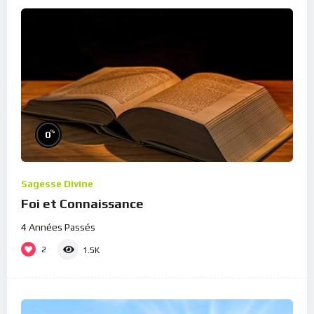
%
0
Sagesse Divine
Foi et Connaissance
4 Années Passés
2
1.5K