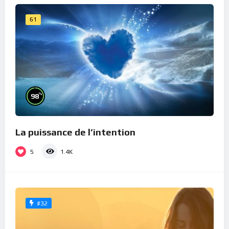
61
%
98
La puissance de l’intention
5
1.4K
#32