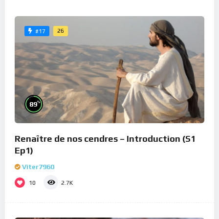
26
#17
%
89
Renaître de nos cendres – Introduction (S1
Ep1)
Viter7960
10
2.7K