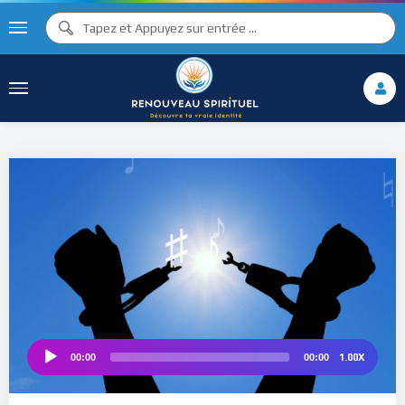
♫ ♩
♫
♩
♯ ♬
♮
♯ ♪
1.00X
00:00
00:00
Audio