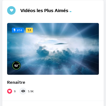
Vidéos les Plus Aimés
53
#14
%
92
Renaître
9
5.9K