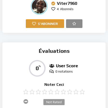
Viter7960
4
Abonnés
S'ABONNER
Évaluations
User Score
0
%
0 notations
Noter Ceci
Not Rated