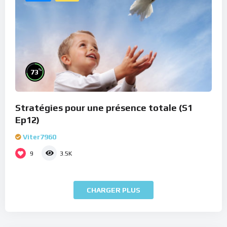
%
73
Stratégies pour une présence totale (S1
Ep12)
Viter7960
9
3.5K
CHARGER PLUS