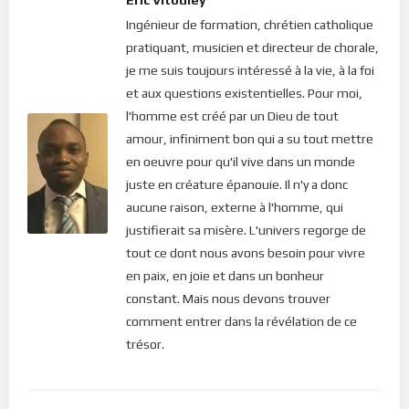
Mais chers frères et soeurs, nous ne sommes pas créés
Ingénieur de formation, chrétien catholique
esclaves; Dans son grand Amour, Dieu nous a créés libres et
pratiquant, musicien et directeur de chorale,
c’est encore vrai aujourd’hui. Alors pourquoi rester esclaves du
je me suis toujours intéressé à la vie, à la foi
diable ? Pourquoi trembler devant des choses de ce monde
et aux questions existentielles. Pour moi,
alors que nous valons tellement plus ? Il urge de trouver
l'homme est créé par un Dieu de tout
comment s’affranchir de la peur, cet état d’esprit qui nous fait
amour, infiniment bon qui a su tout mettre
perdre pied, en plus de nous éloigner de notre Dieu. Mais
en oeuvre pour qu'il vive dans un monde
comment y arriver ? Quelles sont ces stratégies pouvant nous
juste en créature épanouie. Il n'y a donc
permettre de rester maîtres de nous-mêmes et revenir à la
aucune raison, externe à l'homme, qui
vraie liberté ?
justifierait sa misère. L'univers regorge de
Ce podcast nous donne des conseils et stratégies pour y
tout ce dont nous avons besoin pour vivre
arriver.
en paix, en joie et dans un bonheur
constant. Mais nous devons trouver
Pour vous abonner directement aux publications, veuillez
comment entrer dans la révélation de ce
cliquer ici : [newsletter_button id=2 label=”S’abonner”
trésor.
design=”twitter”]
Pour lire l’article du frère Jean Ruland, cliquer ici :
Veille sur