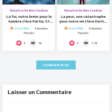
Renaître De Nos Cendres
Renaître De Nos Cendres
La foi, notre levier pour la
La peur, une catastrophe
lumière (1ère Partie, S1
pour notre vie (1ère Partie,
Ep37)
S1 Ep35)
Viter7960
4 Années
Viter7960
4 Années
Passés
Passés
3
3
1K
1.7K
CHARGER PLUS
Laisser un Commentaire