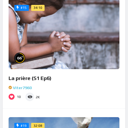
34:10
#15
%
66
La prière (S1 Ep6)
Viter7960
10
2K
32:08
#19