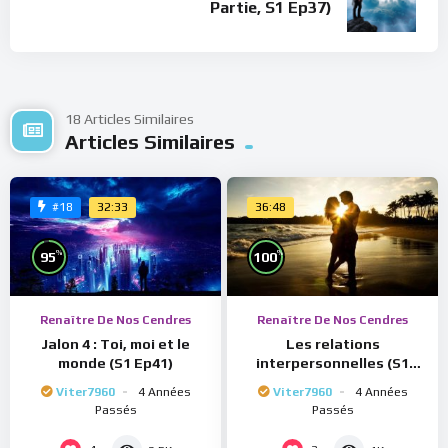
Partie, S1 Ep37)
18 Articles Similaires
Articles Similaires
32:33
36:48
#18
%
%
95
100
Renaître De Nos Cendres
Renaître De Nos Cendres
Jalon 4 : Toi, moi et le
Les relations
monde (S1 Ep41)
interpersonnelles (S1
Ep40)
Viter7960
4 Années
Viter7960
4 Années
Passés
Passés