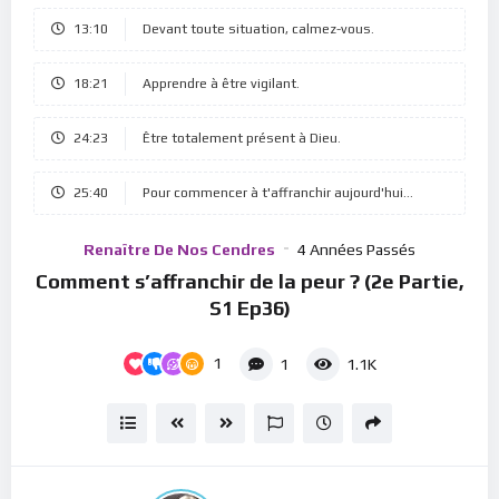
Player
13:10
Devant toute situation, calmez-vous.
18:21
Apprendre à être vigilant.
24:23
Être totalement présent à Dieu.
25:40
Pour commencer à t'affranchir aujourd'hui...
Renaître De Nos Cendres
4 Années Passés
Comment s’affranchir de la peur ? (2e Partie,
S1 Ep36)
1
1
1.1K