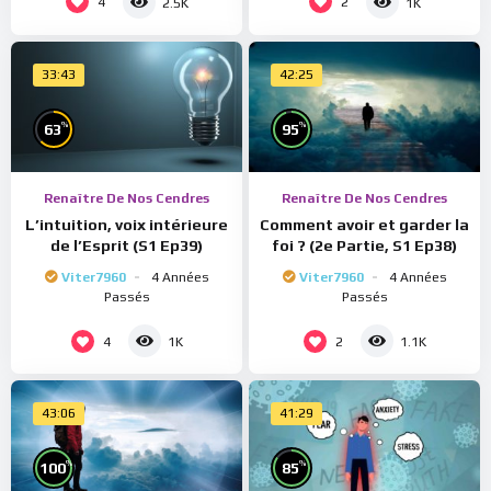
4
2
2.5K
1K
33:43
42:25
%
%
63
95
Renaître De Nos Cendres
Renaître De Nos Cendres
L’intuition, voix intérieure
Comment avoir et garder la
de l’Esprit (S1 Ep39)
foi ? (2e Partie, S1 Ep38)
Viter7960
4 Années
Viter7960
4 Années
Passés
Passés
4
2
1K
1.1K
43:06
41:29
%
%
100
85