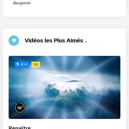
Benjamin
Vidéos les Plus Aimés
53
#14
%
92
Renaître