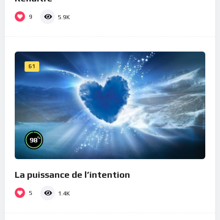
9
5.9K
61
%
98
La puissance de l’intention
5
1.4K