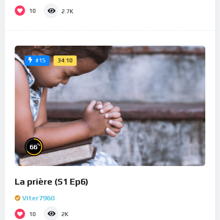
10
2.7K
34:10
#15
%
66
La prière (S1 Ep6)
Viter7960
10
2K