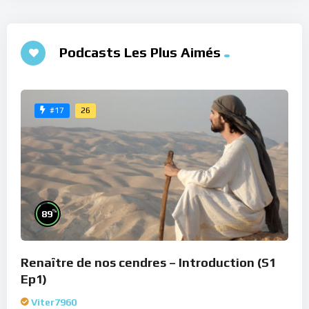
Podcasts Les Plus Aimés
26
#17
%
89
Renaître de nos cendres – Introduction (S1
Ep1)
Viter7960