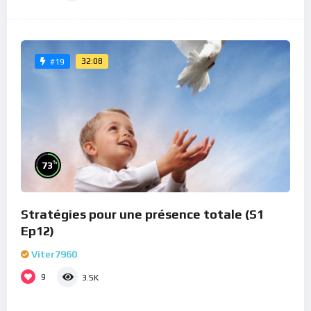
32:08
#19
%
73
Stratégies pour une présence totale (S1
Ep12)
Viter7960
9
3.5K