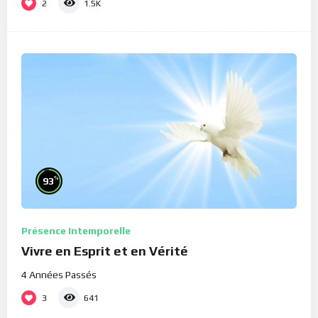
2
1.5K
%
93
Présence Intemporelle
Vivre en Esprit et en Vérité
4 Années Passés
3
641