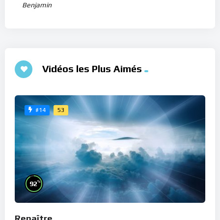
Benjamin
Vidéos les Plus Aimés
53
#14
%
92
Renaître