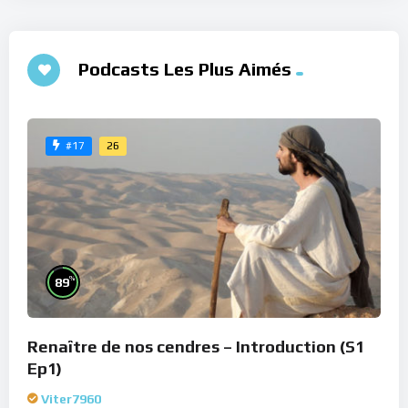
Podcasts Les Plus Aimés
26
#17
%
89
Renaître de nos cendres – Introduction (S1
Ep1)
Viter7960