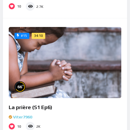
10
2.7K
34:10
#15
%
66
La prière (S1 Ep6)
Viter7960
10
2K