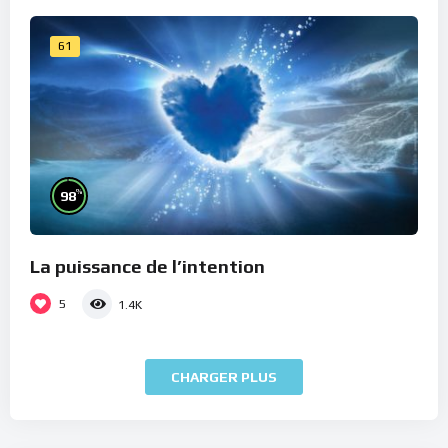
61
%
98
La puissance de l’intention
5
1.4K
CHARGER PLUS