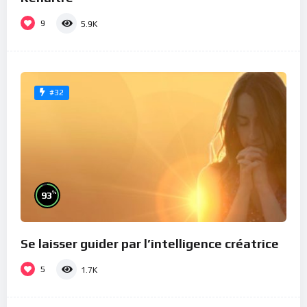
9
5.9K
#32
%
93
Se laisser guider par l’intelligence créatrice
5
1.7K