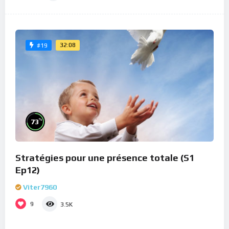
32:08
#19
%
73
Stratégies pour une présence totale (S1
Ep12)
Viter7960
9
3.5K