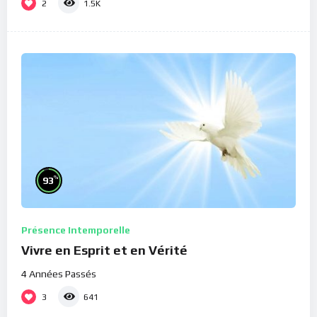
2
1.5K
%
93
Présence Intemporelle
Vivre en Esprit et en Vérité
4 Années Passés
3
641