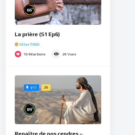
%
66
La prière (S1 Ep6)
Viter7960
10
Réactions
2K
Vues
26
#17
%
89
Renaître de nos cendres –