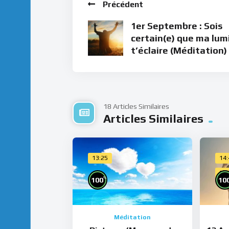
Précédent
1er Septembre : Sois
certain(e) que ma lum
t’éclaire (Méditation)
18 Articles Similaires
Articles Similaires
13:25
14
Cho
%
100
10
Méditation