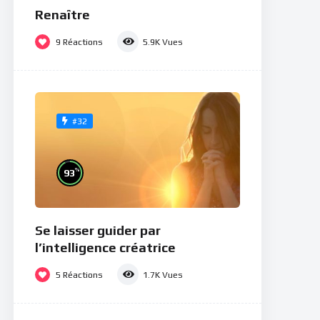
Renaître
9
Réactions
5.9K
Vues
#32
%
93
Se laisser guider par
l’intelligence créatrice
5
Réactions
1.7K
Vues