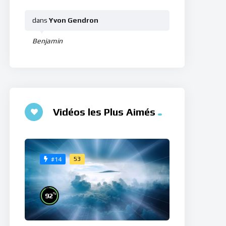
dans
Yvon Gendron
Benjamin
Vidéos les Plus Aimés
53
#14
%
92