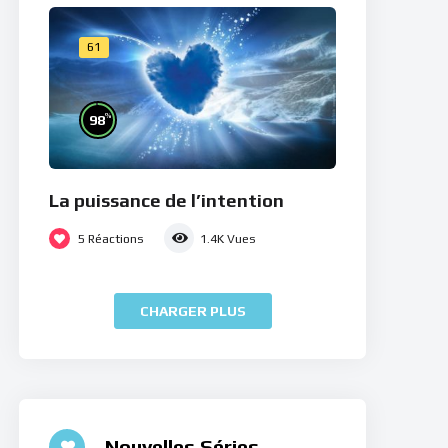
61
%
98
La puissance de l’intention
5
Réactions
1.4K
Vues
CHARGER PLUS
Nouvelles Séries