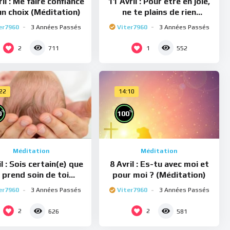
il : Me faire confiance
11 Avril : Pour être en joie,
un choix (Méditation)
ne te plains de rien
(Méditation)
er7960
3 Années Passés
Viter7960
3 Années Passés
2
1
711
552
:22
14:10
%
%
0
100
Méditation
Méditation
il : Sois certain(e) que
8 Avril : Es-tu avec moi et
e prend soin de toi
pour moi ? (Méditation)
(Méditation)
er7960
3 Années Passés
Viter7960
3 Années Passés
2
2
626
581