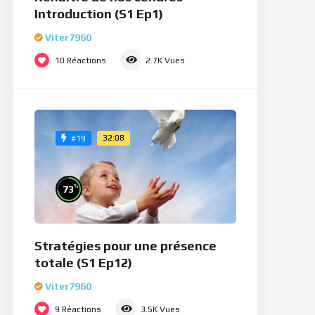
Introduction (S1 Ep1)
Viter7960
10
Réactions
2.7K
Vues
32:08
#19
%
73
Stratégies pour une présence
totale (S1 Ep12)
Viter7960
9
Réactions
3.5K
Vues