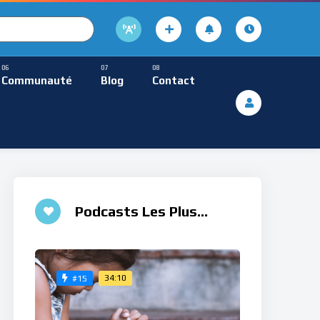
cture
usique Méditative
Communauté
Blog
Contact
De Lecture
ques
Musique Méditative
Podcasts Les Plus
Aimés
34:10
#15