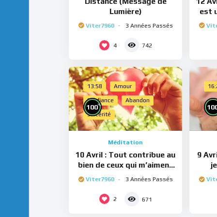
Distance (Message de
12 Avr
Lumière)
est 
Viter7960
3 Années Passés
Vit
4
742
13:58
Amour
16
Confiance
Abandon
%
100
10
Sincérité
Méditation
10 Avril : Tout contribue au
9 Avr
bien de ceux qui m’aiment
j
(Méditation)
Viter7960
3 Années Passés
Vit
2
671