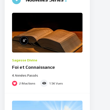
%
0
Sagesse Divine
Foi et Connaissance
4 Années Passés
2
Réactions
1.5K
Vues