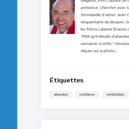
religieux, il est l'auteur
présence
,
Chercher avec t
Pour vous inscrire directement aux publicatio
formidable d'aimer.
Jean-C
label=”S’abonner” design=”twitter”]
cinquantaine de disques. 
les frères Lalanne (Francis 
Si vous voulez vous inscrire sur le site (af
1994 qu'il décide d'abandon
publications, veuillez cliquer ici :
Inscription
consacrer à cette " mission
cliquer sur la photo...
Étiquettes
abandon
confiance
méditation