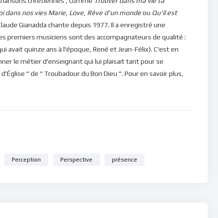
 de chansons chrétiennes , comme
Trouver dans ma vie ta
oi dans nos vies
Marie
,
Love
,
Rêve d'un monde
ou
Qu'il est
ns, veuillez cliquer ici : [newsletter_button id=2
laude Gianadda chante depuis 1977. Il a enregistré une
Ses premiers musiciens sont des accompagnateurs de qualité :
qui avait quinze ans à l'époque, René et Jean-Félix). C'est en
in d’être en mesure de poster des commentaires) et pour les
ner le métier d'enseignant qui lui plaisait tant pour se
 d'Église " de " Troubadour du Bon Dieu ". Pour en savoir plus,
Perception
Perspective
présence