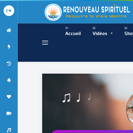
Présence Intempor
Ress
Accueil
Vidéos
Sho
Présence Int
♫ ♩