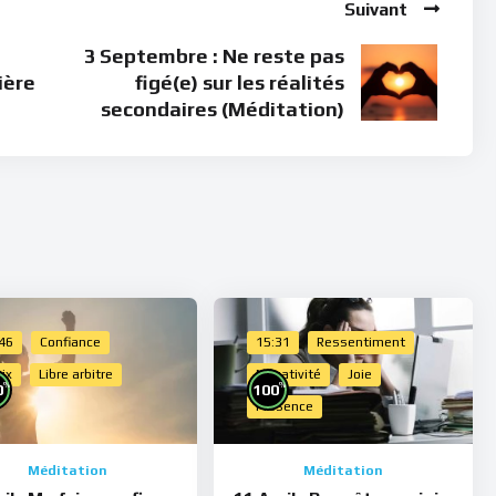
Suivant
3 Septembre : Ne reste pas
ière
figé(e) sur les réalités
secondaires (Méditation)
:46
Confiance
15:31
Ressentiment
ix
Libre arbitre
Négativité
Joie
%
%
0
100
Présence
Méditation
Méditation