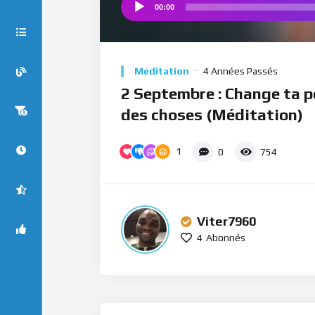
00:00
Audio
Player
Méditation
4 Années Passés
2 Septembre : Change ta p
des choses (Méditation)
1
0
754
Viter7960
4
Abonnés