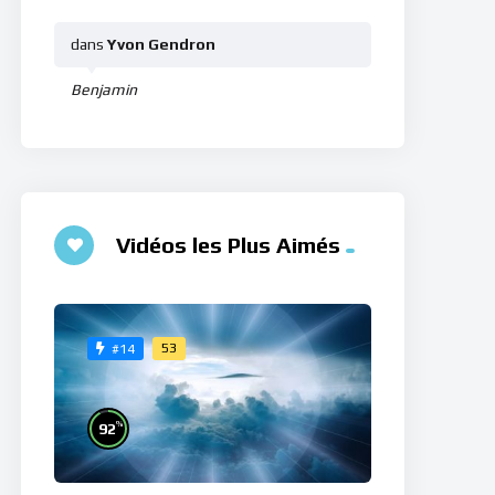
dans
Yvon Gendron
Benjamin
Vidéos les Plus Aimés
53
#14
%
92