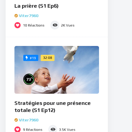
La prière (S1 Ep6)
Viter7960
10
Réactions
2K
Vues
32:08
#19
%
73
Stratégies pour une présence
totale (S1 Ep12)
Viter7960
9
Réactions
3.5K
Vues