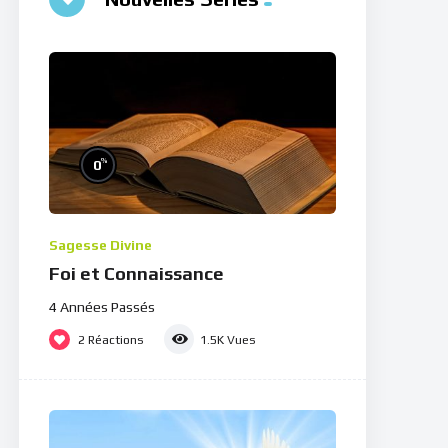
%
0
Sagesse Divine
Foi et Connaissance
4 Années Passés
2
Réactions
1.5K
Vues