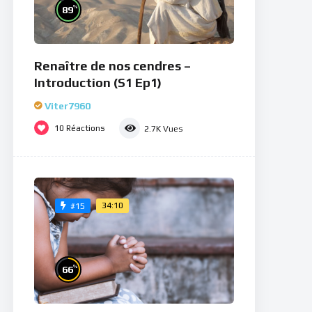
%
89
Renaître de nos cendres –
Introduction (S1 Ep1)
Viter7960
10
Réactions
2.7K
Vues
34:10
#15
%
66