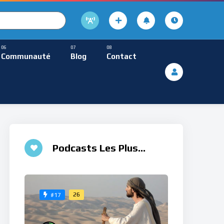
cture
usique Méditative
Communauté
Blog
Contact
De Lecture
ques
Musique Méditative
Podcasts Les Plus
Aimés
26
#17