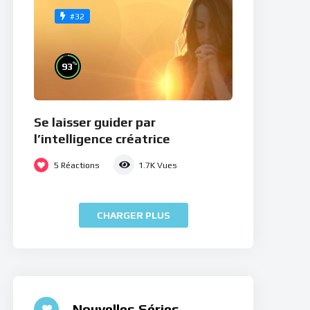
#32
%
93
Se laisser guider par
l’intelligence créatrice
5
Réactions
1.7K
Vues
CHARGER PLUS
Nouvelles Séries