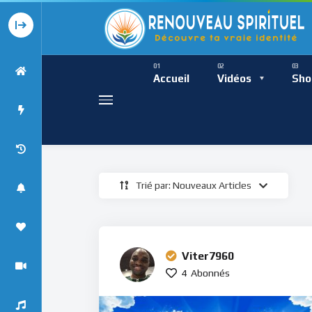
Présence Intempor
Ress
Accueil
Vidéos
Sho
Trié par: Nouveaux Articles
Présence Int
Viter7960
4
Abonnés