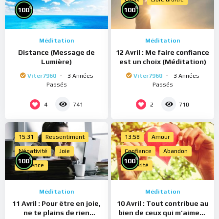
%
%
100
100
Méditation
Méditation
Distance (Message de
12 Avril : Me faire confiance
Lumière)
est un choix (Méditation)
Viter7960
3 Années
Viter7960
3 Années
Passés
Passés
4
2
741
710
15:31
Ressentiment
13:58
Amour
Négativité
Joie
Confiance
Abandon
%
%
100
100
Présence
Sincérité
Méditation
Méditation
11 Avril : Pour être en joie,
10 Avril : Tout contribue au
ne te plains de rien
bien de ceux qui m’aiment