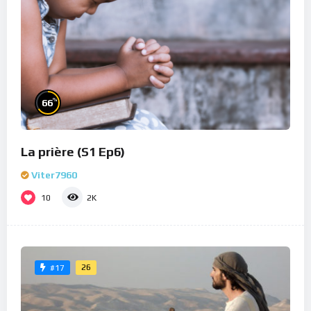
%
66
La prière (S1 Ep6)
Viter7960
10
2K
26
#17