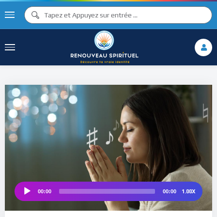
♪
♫ ♩
♩
♫
♯ ♬
♯ ♪
♮
1.00X
00:00
00:00
Audio