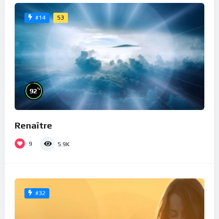
53
#14
%
92
Renaître
9
5.9K
#32