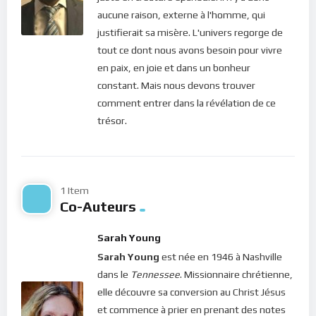
aucune raison, externe à l'homme, qui
Pour vous inscrire directement aux publications, veuillez
justifierait sa misère. L'univers regorge de
cliquer ici : [newsletter_button id=2 label=”S’abonner”
tout ce dont nous avons besoin pour vivre
design=”twitter”]
en paix, en joie et dans un bonheur
constant. Mais nous devons trouver
Si vous voulez vous inscrire sur le site (afin d’être en mesure
comment entrer dans la révélation de ce
de poster des commentaires) et pour les publications,
trésor.
veuillez cliquer ici :
Inscription
1 Item
Co-Auteurs
Sarah Young
Sarah Young
est née en 1946 à Nashville
dans le
Tennessee
. Missionnaire chrétienne,
elle découvre sa conversion au Christ Jésus
et commence à prier en prenant des notes