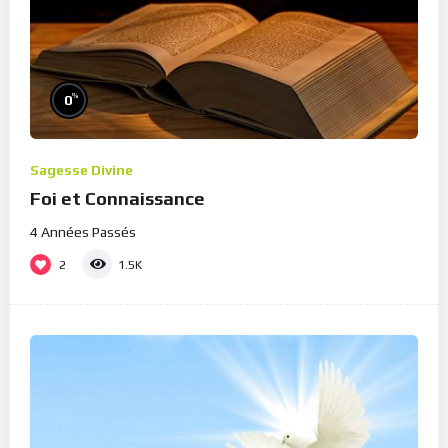
%
0
Sagesse Divine
Foi et Connaissance
4 Années Passés
2
1.5K