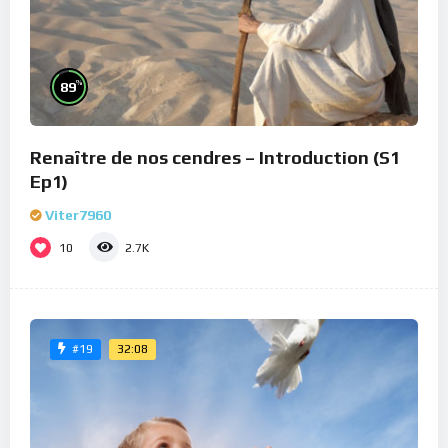
%
89
Renaître de nos cendres – Introduction (S1
Ep1)
Viter7960
10
2.7K
32:08
#19