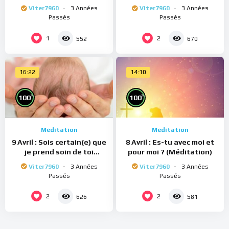
(Méditation)
(Méditation)
Viter7960
3 Années
Viter7960
3 Années
Passés
Passés
1
2
552
670
16:22
14:10
%
%
100
100
Méditation
Méditation
9 Avril : Sois certain(e) que
8 Avril : Es-tu avec moi et
je prend soin de toi
pour moi ? (Méditation)
(Méditation)
Viter7960
3 Années
Viter7960
3 Années
Passés
Passés
2
2
626
581