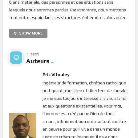
biens matériels, des personnes et des situations sans
lesquels nous sommes perdus. Par ignorance, nous mettons
tout notre espoir dans ces structures éphémères alors qu’en
nous réside le roc qui ne peut s’effondrer malgré les
tempêtes. Néanmoins, le Christ nous rassure : “
Mais l’heure
SHOW MORE
vient, et elle est déjà venue, où les vrais adorateurs
adoreront le Père en esprit et en vérité;
car ce sont là les
1 Item
adorateurs que le Père demande” (Jean 4, 23).
Auteurs
Chers frères et soeurs, adorer Dieu en esprit et en vérité,
Eric Vitouley
c’est être constamment en sa présence. Nulle part ailleurs,
Ingénieur de formation, chrétien catholique
nous ne pouvons sentir cette ferveur de l’amour du Christ
pratiquant, musicien et directeur de chorale,
qu’au fond de nous-même et dans chacun de nos gestes et
je me suis toujours intéressé à la vie, à la foi
mouvemenents. C’est là que notre Seigneur nous attend
et aux questions existentielles. Pour moi,
dans la joie et la paix de sa présence. C’est là que nous devons
l'homme est créé par un Dieu de tout
lui rendre toute la gloire et l’adorer pour sa miséricorde infinie
amour, infiniment bon qui a su tout mettre
et son amour pour l’humanité. C’est cela, la volonté de Dieu !
en oeuvre pour qu'il vive dans un monde
Bonne méditation.
juste en créature épanouie. Il n'y a donc