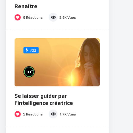
Renaître
9
Réactions
5.9K
Vues
#32
%
93
Se laisser guider par
l’intelligence créatrice
5
Réactions
1.7K
Vues