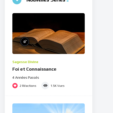
%
0
Sagesse Divine
Foi et Connaissance
4 Années Passés
2
Réactions
1.5K
Vues