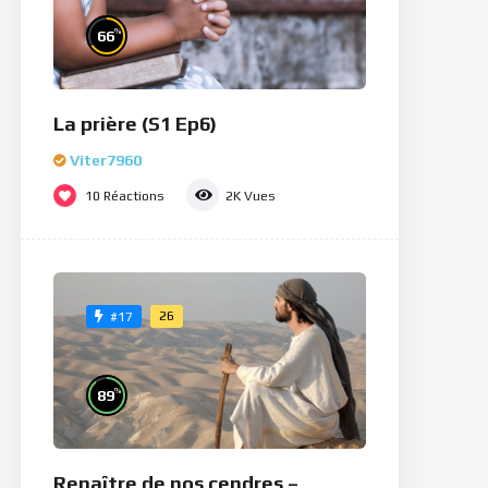
%
66
La prière (S1 Ep6)
Viter7960
10
Réactions
2K
Vues
26
#17
%
89
Renaître de nos cendres –