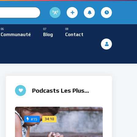
cture
usique Méditative
Communauté
Blog
Contact
De Lecture
ques
Musique Méditative
Podcasts Les Plus
Aimés
34:10
#15