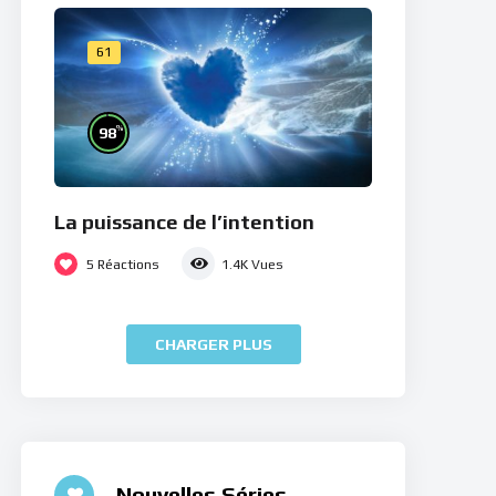
61
%
98
La puissance de l’intention
5
Réactions
1.4K
Vues
CHARGER PLUS
Nouvelles Séries