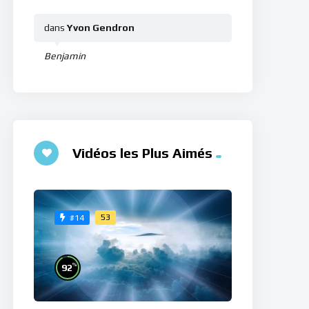
dans
Yvon Gendron
Benjamin
Vidéos les Plus Aimés
53
#14
%
92