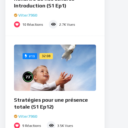
Introduction (S1 Ep1)
Viter7960
10
Réactions
2.7K
Vues
32:08
#19
%
73
Stratégies pour une présence
totale (S1 Ep12)
Viter7960
9
Réactions
3.5K
Vues