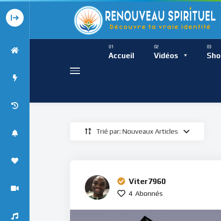
Présence Intempor
Ress
Accueil
Vidéos
Sho
Trié par: Nouveaux Articles
Présence Int
Viter7960
4
Abonnés