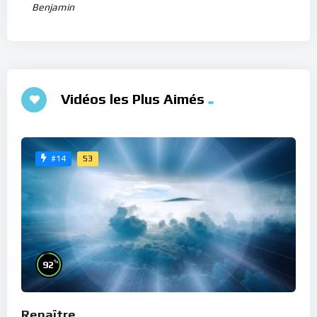
Benjamin
Vidéos les Plus Aimés
53
#14
%
92
Renaître