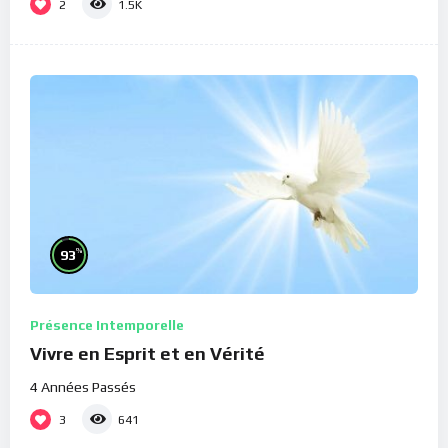
2
1.5K
%
93
Présence Intemporelle
Vivre en Esprit et en Vérité
4 Années Passés
3
641