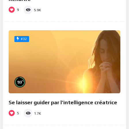
9
5.9K
#32
%
93
Se laisser guider par l’intelligence créatrice
5
1.7K