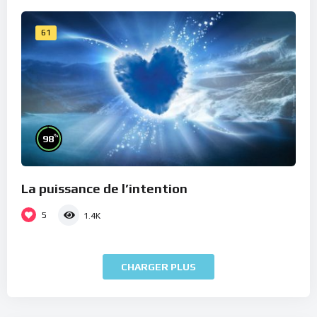
61
%
98
La puissance de l’intention
5
1.4K
CHARGER PLUS