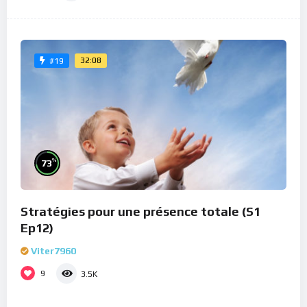
32:08
#19
%
73
Stratégies pour une présence totale (S1
Ep12)
Viter7960
9
3.5K