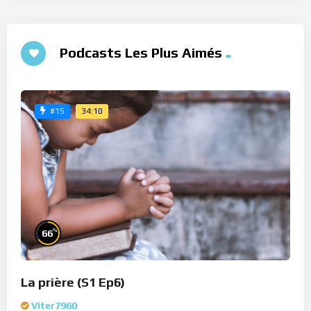
Podcasts Les Plus Aimés
34:10
#15
%
66
La prière (S1 Ep6)
Viter7960