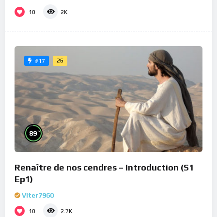
10
2K
26
#17
%
89
Renaître de nos cendres – Introduction (S1
Ep1)
Viter7960
10
2.7K