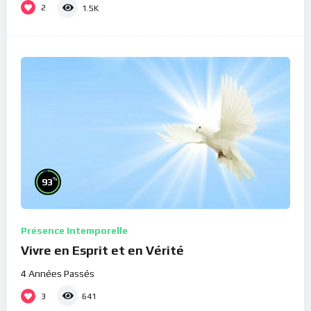
2
1.5K
%
93
Présence Intemporelle
Vivre en Esprit et en Vérité
4 Années Passés
3
641