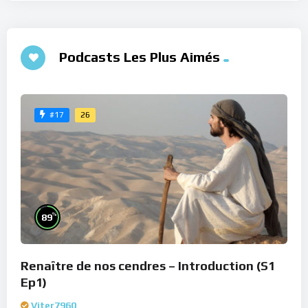
Podcasts Les Plus Aimés
26
#17
%
89
Renaître de nos cendres – Introduction (S1
Ep1)
Viter7960