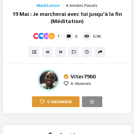
Player
Méditation
4 Années Passés
19 Mai : Je marcherai avec toi jusqu’à la fin
(Méditation)
1
0
0.9K
Viter7960
4
Abonnés
S'ABONNER