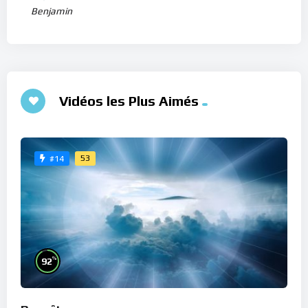
Benjamin
Vidéos les Plus Aimés
53
#14
%
92