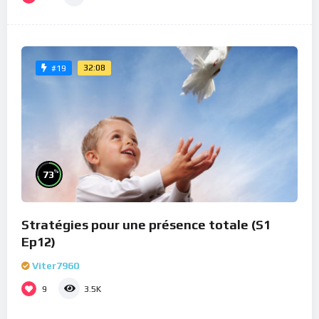
32:08
#19
%
73
Stratégies pour une présence totale (S1
Ep12)
Viter7960
9
3.5K