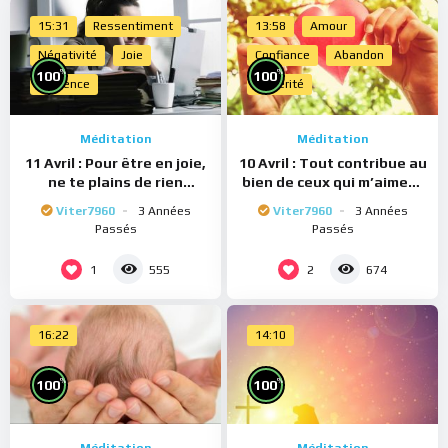
15:31
Ressentiment
13:58
Amour
Négativité
Joie
Confiance
Abandon
%
%
100
100
Présence
Sincérité
Méditation
Méditation
11 Avril : Pour être en joie,
10 Avril : Tout contribue au
ne te plains de rien
bien de ceux qui m’aiment
(Méditation)
(Méditation)
Viter7960
3 Années
Viter7960
3 Années
Passés
Passés
1
2
555
674
16:22
14:10
%
%
100
100