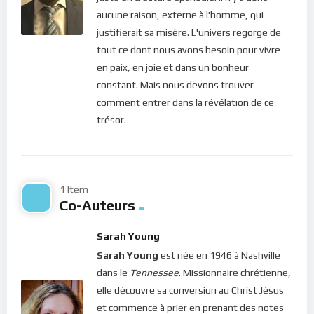
confiance à notre Dieu. S’abandonner, c’est ce qui donne la Vie
aucune raison, externe à l'homme, qui
(Mathieu 10, 39). Dans la méditation de ce jour, Jésus nous
justifierait sa misère. L'univers regorge de
rappelle encore une fois à Lui. Il nous promet le bonheur en sa
tout ce dont nous avons besoin pour vivre
présence. Décideras-tu de faire le saut ?
en paix, en joie et dans un bonheur
constant. Mais nous devons trouver
Bonne méditation.
comment entrer dans la révélation de ce
trésor.
Pour vous inscrire directement aux publications, veuillez
cliquer ici : [newsletter_button id=2 label=”S’abonner”
design=”twitter”]
Si vous voulez vous inscrire sur le site (afin d’être en mesure
1 Item
Co-Auteurs
de poster des commentaires) et pour les publications,
veuillez cliquer ici :
Inscription
Sarah Young
Sarah Young
est née en 1946 à Nashville
dans le
Tennessee
. Missionnaire chrétienne,
elle découvre sa conversion au Christ Jésus
et commence à prier en prenant des notes