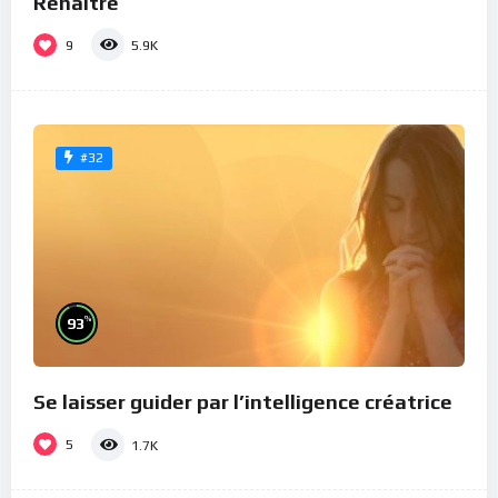
Renaître
9
5.9K
#32
%
93
Se laisser guider par l’intelligence créatrice
5
1.7K