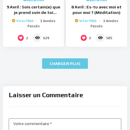
Méditation
Méditation
9 Avril : Sois certain(e) que
8 Avril : Es-tu avec moi et
je prend soin de toi
pour moi ? (Méditation)
(Méditation)
Viter7960
3 Années
Viter7960
3 Années
Passés
Passés
2
2
629
585
CHARGER PLUS
Laisser un Commentaire