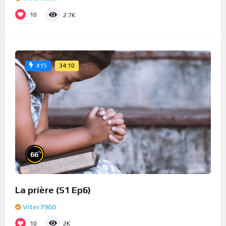
10
2.7K
34:10
#15
%
66
La prière (S1 Ep6)
Viter7960
10
2K