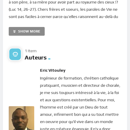
à son père, à sa mère pour avoir part au royaume des cieux !?
(Luc 14, 26-27). Chers frères et soeurs, les paroles de Vie ne
sont pas faciles à cerner parce qu’elles raisonnent au-delà du
mental. Nos pensées et notre intelligence sont faites pour les
choses de ce monde. Mais pour accéder au trésor du royaume,
SHOW MORE
il faut se laisser inspirer par l’Esprit Saint afin de comprendre
l’essence de l’enseignement du Maître.
1 Item
Auteurs
La réalité, c’est que nous pensons et raisonnons tout comme
si nous étions en sécurité en ce monde… mais ce n’est pas le
Eric Vitouley
cas. Le Christ nous l’a dit et redit : le monde nous hait (Jean 15,
Ingénieur de formation, chrétien catholique
18) et Satan continue de nous réclamer pour nous cribler
pratiquant, musicien et directeur de chorale,
comme le froment (Luc 22, 31). Il faut se le dire et se le redire :
je me suis toujours intéressé à la vie, à la foi
c’est uniquement en Présence du Christ, au plus profond de
et aux questions existentielles. Pour moi,
notre coeur que nous sommes en sécurité.
l'homme est créé par un Dieu de tout
Néanmoins, l’abstraction de cette réalité spirituelle, si
amour, infiniment bon qui a su tout mettre
tentante soit-elle, ne permet pas l’élan spontané nécessaire
en oeuvre pour qu'il vive dans un monde
pour faire le saut. Il suffit toutefois d’y croire et de faire
juste en créature épanouie. Il n'y a donc