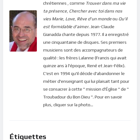
chrétiennes , comme
Trouver dans ma vie
ta présence
,
Chercher avec toi dans nos
vies
Marie
,
Love
,
Rêve d'un monde
ou
Qu'il
est formidable d'aimer.
Jean-Claude
Gianadda chante depuis 1977. Il a enregistré
une cinquantaine de disques. Ses premiers
musiciens sont des accompagnateurs de
qualité : les frères Lalanne (Francis qui avait
quinze ans à l'époque, René et Jean-Félix).
C'est en 1994 qu'il décide d'abandonner le
métier d'enseignant qui lui plaisait tant pour
se consacrer à cette " mission d'Église " de "
Troubadour du Bon Dieu ". Pour en savoir
plus, cliquer sur la photo...
Étiquettes