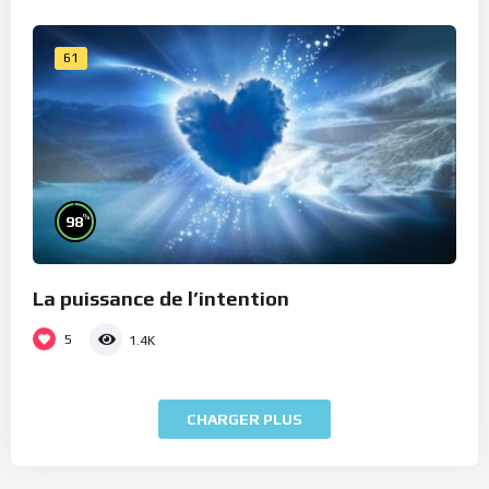
61
%
98
La puissance de l’intention
5
1.4K
CHARGER PLUS