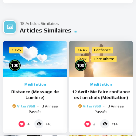
18 Articles Similaires
Articles Similaires
13:25
14:46
Confiance
Choix
Libre arbitre
%
%
100
100
Méditation
Méditation
Distance (Message de
12 Avril : Me faire confiance
Lumière)
est un choix (Méditation)
Viter7960
3 Années
Viter7960
3 Années
Passés
Passés
4
2
746
714