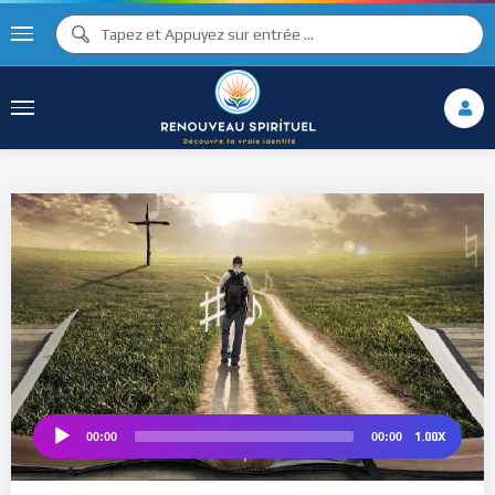
♫ ♩
♫
♩
♯ ♬
♮
♯ ♪
1.00X
00:00
00:00
Audio